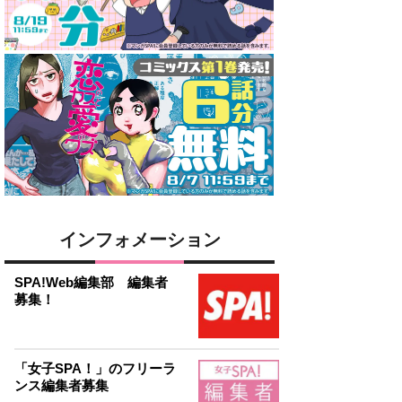
インフォメーション
SPA!Web編集部 編集者
募集！
「女子SPA！」のフリーラ
ンス編集者募集