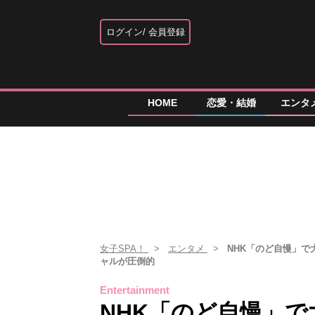
ログイン
会員登録
HOME
恋愛・結婚
エンタ
女子SPA！
エンタメ
NHK「のど自慢」で
ャルが圧倒的
Entertainment
NHK「のど自慢」で