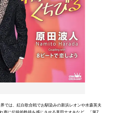
歌界では、紅白歌合戦でお馴染みの新浜レオンや水森英夫
れ声に伝統的矜持を感じさせる真田ナオキなど、「第7