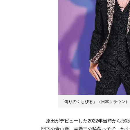
「偽りのくちびる」（日本クラウン）
原田がデビューした2022年当時から演
門下の青山新、吉幾三の秘蔵っ子で、かす