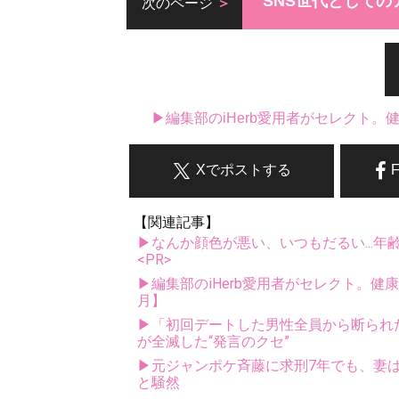
SNS世代としての
次のページ
▶編集部のiHerb愛用者がセレクト
Xでポストする
【関連記事】
▶なんか顔色が悪い、いつもだるい...年
<PR>
▶編集部のiHerb愛用者がセレクト。健
月】
▶「初回デートした男性全員から断られ
が全滅した“発言のクセ”
▶元ジャンポケ斉藤に求刑7年でも、妻は
と騒然