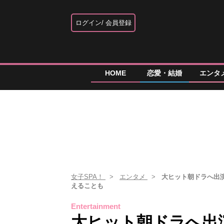
ログイン
会員登録
HOME
恋愛・結婚
エンタ
女子SPA！
エンタメ
大ヒット朝ドラへ出
えることも
Entertainment
大ヒット朝ドラへ出