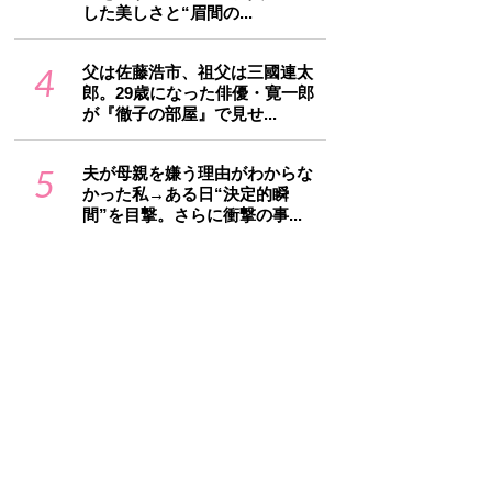
した美しさと“眉間の...
4
父は佐藤浩市、祖父は三國連太
郎。29歳になった俳優・寛一郎
が『徹子の部屋』で見せ...
5
夫が母親を嫌う理由がわからな
かった私→ある日“決定的瞬
間”を目撃。さらに衝撃の事...