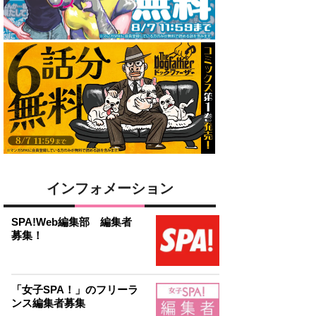
インフォメーション
SPA!Web編集部 編集者
募集！
「女子SPA！」のフリーラ
ンス編集者募集