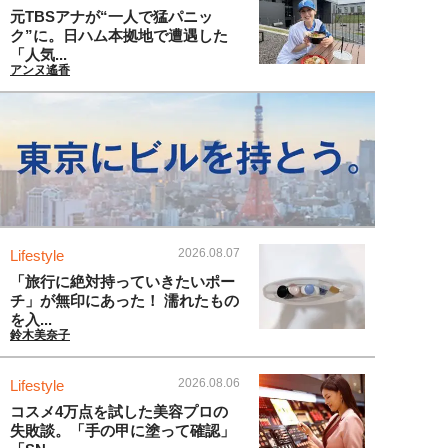
元TBSアナが“一人で猛パニッ
ク”に。日ハム本拠地で遭遇した
「人気...
アンヌ遙香
2026.08.07
Lifestyle
「旅行に絶対持っていきたいポー
チ」が無印にあった！ 濡れたもの
を入...
鈴木美奈子
2026.08.06
Lifestyle
コスメ4万点を試した美容プロの
失敗談。「手の甲に塗って確認」