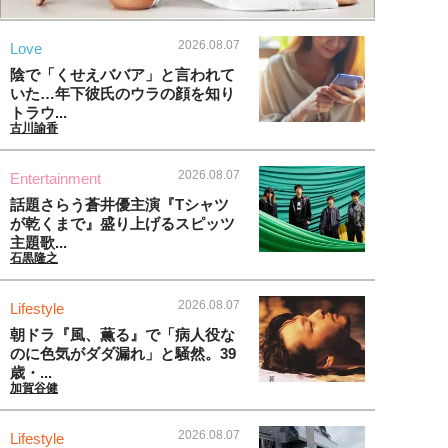
2026.08.07
Love
陰で「くせえババア」と言われて
いた…年下彼氏のウラの顔を知り
トラウ...
古川諭香
2026.08.07
Entertainment
話題さらう蒼井優主演『Tシャツ
が乾くまで』盛り上げるスピッツ
主題歌...
石黒隆之
2026.08.07
Lifestyle
朝ドラ『風、薫る』で「病人役な
のに色気がダダ漏れ」と騒然。39
歳・...
加賀谷健
2026.08.07
Lifestyle