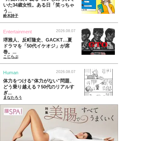
いた34歳女性。ある日「笑っちゃ
う...
鈴木詩子
2026.08.07
Entertainment
堺雅人、反町隆史、GACKT…夏
ドラマを「50代イケオジ」が席
巻。...
こじらぶ
2026.08.07
Human
体力をつける“体力がない”問題、
どう乗り越える？50代のリアルす
ぎ...
まなたろう