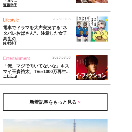
「SN...
遠藤幸子
2026.08.06
Lifestyle
電車でドラマを大声実況する“ネ
タバレおばさん”。注意した女子
高生の...
鈴木詩子
2026.08.06
Entertainment
「俺、マジで向いてないな」キス
マイ玉森裕太、TVer1000万再生...
こじらぶ
新着記事をもっと見る