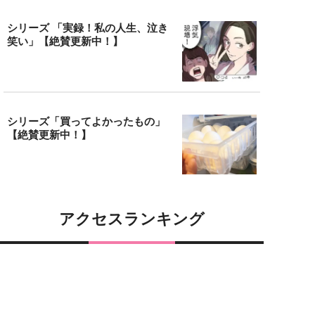
シリーズ 「実録！私の人生、泣き
笑い」【絶賛更新中！】
シリーズ「買ってよかったもの」
【絶賛更新中！】
アクセスランキング
元ジャンポケ斉藤に求刑7年でも、妻は翌
1
日に“楽しすぎた“と投稿。「その神経がわ
か...