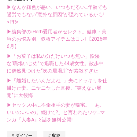
▶なんか顔色が悪い、いつもだるい...年齢でも
過労でもない“意外な原因”が隠れているかも!
<PR>
▶編集部のiHerb愛用者がセレクト。健康・美
容のお悩み別、鉄板アイテムはコレ!【2026年
6月】
▶「お菓子は私の分だけいつも無い」陰湿
な“職場いじめ”で退職した44歳女性。散歩中
に偶然見つけた“次の居場所”が素敵すぎた
▶「離婚したいんだよね...」夫にドッキリを仕
掛けた妻。ニヤニヤした直後、“笑えない展
開”に大後悔
▶セックス中に不倫相手の妻が帰宅。「あ、
いいのいいの。続けて?」と言われたワケ...マ
ンガ『人妻A』3話を無料公開!
ダイソー
収納