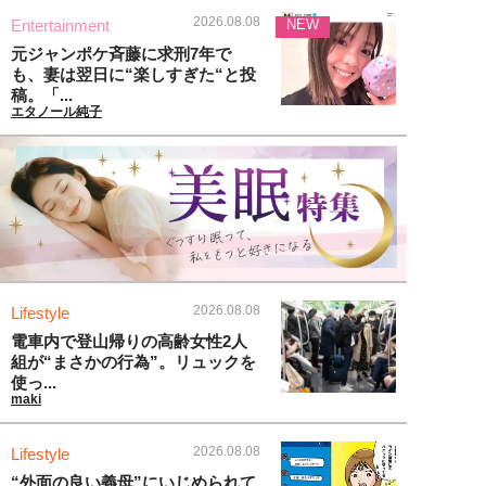
2026.08.08
Entertainment
NEW
元ジャンポケ斉藤に求刑7年で
も、妻は翌日に“楽しすぎた“と投
稿。「...
エタノール純子
2026.08.08
Lifestyle
電車内で登山帰りの高齢女性2人
組が“まさかの行為”。リュックを
使っ...
maki
2026.08.08
Lifestyle
“外面の良い義母”にいじめられて