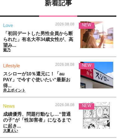
新着記事
2026.08.08
Love
NEW
「初回デートした男性全員から断
られた」有名大卒34歳女性が、高
望み...
菊乃
2026.08.08
Lifestyle
NEW
スシローが10％還元に！「au
PAY」で今すぐ使いたい“最新お
得...
井上ポイント
2026.08.08
News
NEW
成績優秀、問題行動なし…“普通
の子”が「性加害者」になるまで
に起き...
大夏えい