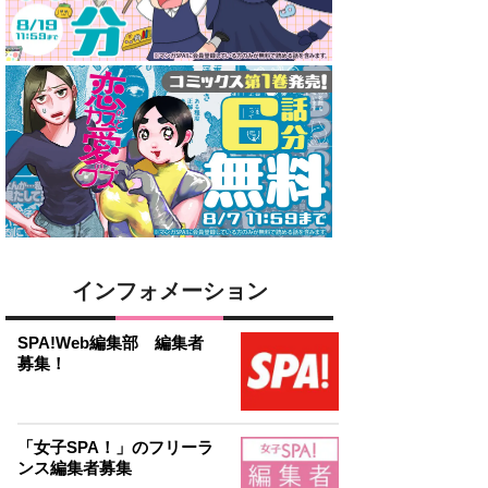
インフォメーション
SPA!Web編集部 編集者
募集！
「女子SPA！」のフリーラ
ンス編集者募集