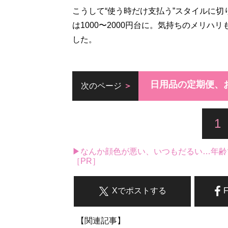
こうして“使う時だけ支払う”スタイルに切
は1000〜2000円台に。気持ちのメリ
した。
日用品の定期便、
次のページ
1
▶なんか顔色が悪い、いつもだるい…年齢
［PR］
Xでポストする
【関連記事】