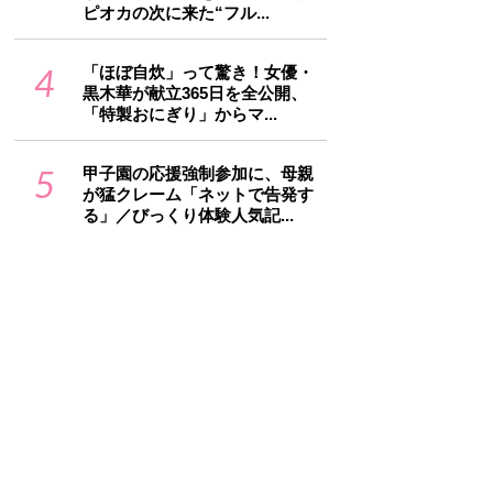
ピオカの次に来た“フル...
4
「ほぼ自炊」って驚き！女優・
黒木華が献立365日を全公開、
「特製おにぎり」からマ...
5
甲子園の応援強制参加に、母親
が猛クレーム「ネットで告発す
る」／びっくり体験人気記...