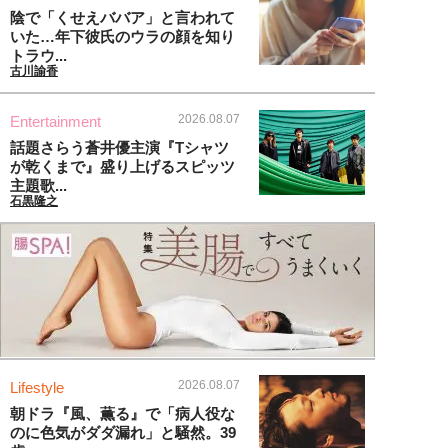
陰で「くせえババア」と言われて
いた…年下彼氏のウラの顔を知り
トラウ...
古川諭香
2026.08.07
Entertainment
話題さらう蒼井優主演『Tシャツ
が乾くまで』盛り上げるスピッツ
主題歌...
石黒隆之
2026.08.07
Lifestyle
朝ドラ『風、薫る』で「病人役な
のに色気がダダ漏れ」と騒然。39