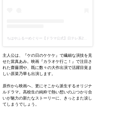
ちはやふるーめぐりー【ドラマ公式】日テレ系2025年7月スタート🌸🍁🌙(@chihaya_koshiki)がシェアした投稿
主人公は、『ケの日のケケケ』で繊細な演技を見
せた當真あみ。映画『カラオケ行こ！』で注目さ
れた齋藤潤や、既に数々の大作出演で活躍目覚ま
しい原菜乃華も出演します。
原作から映画へ、更にそこから派生するオリジナ
ルドラマ。高校生の純粋で熱い想いのぶつかり合
いが魅力の新たなストーリーに、きっとまた涙し
てしまうでしょう。