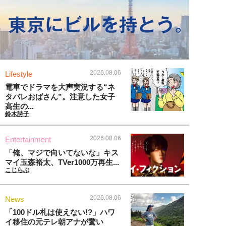
2026.08.06
Lifestyle
電車でドラマを大声実況する“ネ
タバレおばさん”。注意した女子
高生の...
鈴木詩子
2026.08.06
Entertainment
「俺、マジで向いてないな」キス
マイ玉森裕太、TVer1000万再生...
こじらぶ
2026.08.06
News
「100ドル札は使えない!?」ハワ
イ移住の元テレ朝アナが驚い