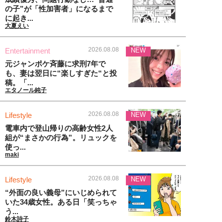
の子”が「性加害者」になるまで
に起き...
大夏えい
2026.08.08
Entertainment
NEW
元ジャンポケ斉藤に求刑7年で
も、妻は翌日に“楽しすぎた“と投
稿。「...
エタノール純子
2026.08.08
Lifestyle
NEW
電車内で登山帰りの高齢女性2人
組が“まさかの行為”。リュックを
使っ...
maki
2026.08.08
Lifestyle
NEW
“外面の良い義母”にいじめられて
いた34歳女性。ある日「笑っちゃ
う...
鈴木詩子