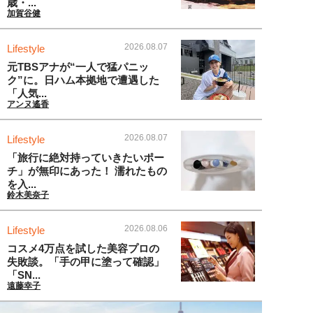
歳・...
加賀谷健
2026.08.07
Lifestyle
元TBSアナが“一人で猛パニッ
ク”に。日ハム本拠地で遭遇した
「人気...
アンヌ遙香
2026.08.07
Lifestyle
「旅行に絶対持っていきたいポー
チ」が無印にあった！ 濡れたもの
を入...
鈴木美奈子
2026.08.06
Lifestyle
コスメ4万点を試した美容プロの
失敗談。「手の甲に塗って確認」
「SN...
遠藤幸子