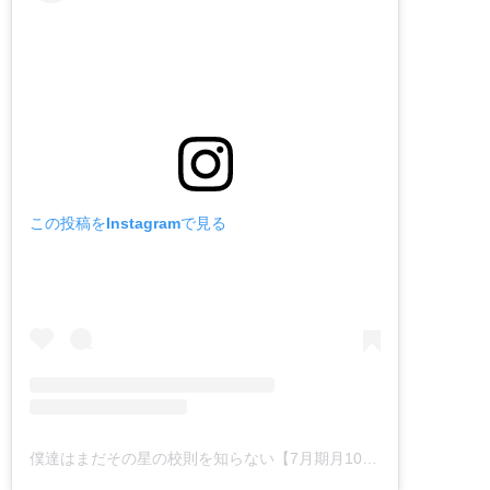
この投稿をInstagramで見る
僕達はまだその星の校則を知らない【7月期月10ドラマ】公式(@bokuhoshi_ktv_)がシェアした投稿