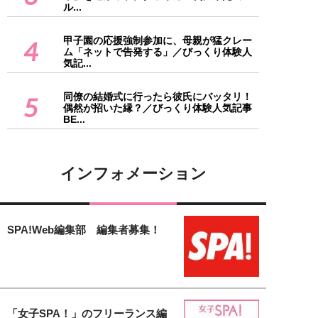
ル...
甲子園の応援強制参加に、母親が猛クレー
4
ム「ネットで告発する」／びっくり体験人
気記...
同僚の結婚式に行ったら彼氏にバッタリ！
5
偶然が招いた縁？／びっくり体験人気記事
BE...
インフォメーション
SPA!Web編集部 編集者募集！
「女子SPA！」のフリーランス編