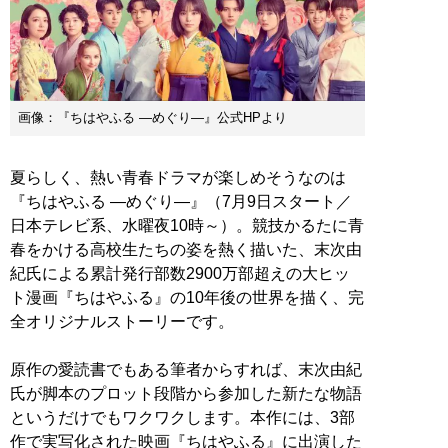
画像：『ちはやふる —めぐり—』公式HPより
夏らしく、熱い青春ドラマが楽しめそうなのは
『ちはやふる —めぐり—』（7月9日スタート／
日本テレビ系、水曜夜10時～）。競技かるたに青
春をかける高校生たちの姿を熱く描いた、末次由
紀氏による累計発行部数2900万部超えの大ヒッ
ト漫画『ちはやふる』の10年後の世界を描く、完
全オリジナルストーリーです。
原作の愛読書でもある筆者からすれば、末次由紀
氏が脚本のプロット段階から参加した新たな物語
というだけでもワクワクします。本作には、3部
作で実写化された映画『ちはやふる』に出演した