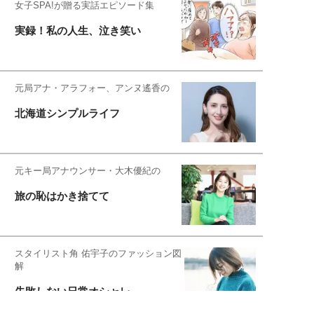
女子SPA!が贈る実話エピソード集
実録！私の人生、泣き笑い
元局アナ・アラフォー、アンヌ遙香の
北海道シンプルライフ
元キー局アナウンサー・大木優紀の
旅の恥はかき捨てて
スタイリスト角 佑宇子のファッション図
解
失敗しない日常オシャレ