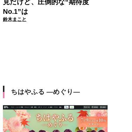
見だけど、圧倒的な“期待度
No.1”は
鈴木まこと
ちはやふる —めぐり—