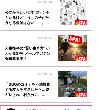
2026.03.08
公立からいい大学に行く子
もいるけど、うちの子がそ
うなる保証はない――。…
2026.06.03
人生後半の“賢い生き方”が
わかるSPA!メールマガジン
会員募集中！
2026.06.13
「BBQのゴミ」を不法投棄
する友人を注意したら…逆
ギレされ、村八分に。…