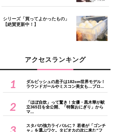
シリーズ「買ってよかったもの」
【絶賛更新中！】
アクセスランキング
1
ダルビッシュの息子は182cm世界モデル！
ラウンドガールやミスコン美女も…プロ...
「ほぼ自炊」って驚き！女優・黒木華が献
2
立365日を全公開、「特製おにぎり」から
マ...
スタバの強力ライバルに？ 若者が「ゴンチ
3
ャ」を選ぶワケ。タピオカの次に来た“フ