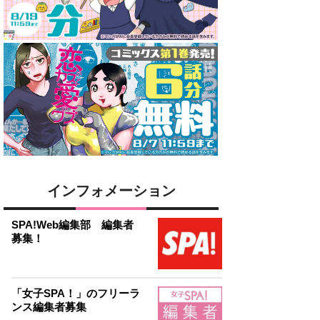
インフォメーション
SPA!Web編集部 編集者
募集！
「女子SPA！」のフリーラ
ンス編集者募集