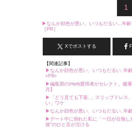
1
▶なんか顔色が悪い、いつもだるい…年齢
［PR］
Xでポストする
【関連記事】
▶なんか顔色が悪い、いつもだるい...年
<PR>
▶編集部のiHerb愛用者がセレクト。健
月】
▶「どう見ても下着...」スリップドレ
い」ワケ
▶なんか顔色が悪い、いつもだるい...年
▶デート中に倒れた私に「一日が台無し
彼”のひと言が泣ける