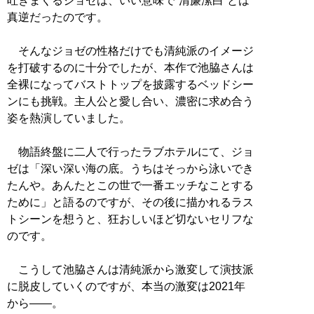
吐きまくるジョゼは、いい意味で“清廉潔白”とは
真逆だったのです。
そんなジョゼの性格だけでも清純派のイメージ
を打破するのに十分でしたが、本作で池脇さんは
全裸になってバストトップを披露するベッドシー
ンにも挑戦。主人公と愛し合い、濃密に求め合う
姿を熱演していました。
物語終盤に二人で行ったラブホテルにて、ジョ
ゼは「深い深い海の底。うちはそっから泳いでき
たんや。あんたとこの世で一番エッチなことする
ために」と語るのですが、その後に描かれるラス
トシーンを想うと、狂おしいほど切ないセリフな
のです。
こうして池脇さんは清純派から激変して演技派
に脱皮していくのですが、本当の激変は2021年
から――。