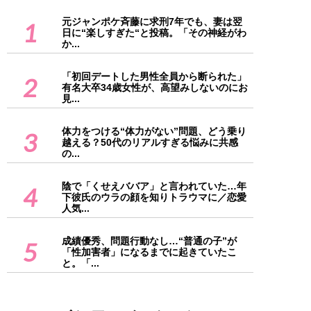
元ジャンポケ斉藤に求刑7年でも、妻は翌
1
日に“楽しすぎた“と投稿。「その神経がわ
か...
「初回デートした男性全員から断られた」
2
有名大卒34歳女性が、高望みしないのにお
見...
体力をつける“体力がない”問題、どう乗り
3
越える？50代のリアルすぎる悩みに共感
の...
陰で「くせえババア」と言われていた…年
4
下彼氏のウラの顔を知りトラウマに／恋愛
人気...
成績優秀、問題行動なし…“普通の子”が
5
「性加害者」になるまでに起きていたこ
と。「...