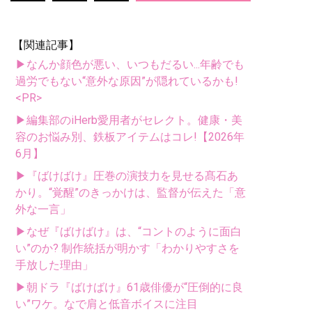
【関連記事】
▶なんか顔色が悪い、いつもだるい...年齢でも
過労でもない“意外な原因”が隠れているかも!
<PR>
▶編集部のiHerb愛用者がセレクト。健康・美
容のお悩み別、鉄板アイテムはコレ!【2026年
6月】
▶『ばけばけ』圧巻の演技力を見せる髙石あ
かり。“覚醒”のきっかけは、監督が伝えた「意
外な一言」
▶なぜ『ばけばけ』は、“コントのように面白
い”のか? 制作統括が明かす「わかりやすさを
手放した理由」
▶朝ドラ『ばけばけ』61歳俳優が“圧倒的に良
い”ワケ。なで肩と低音ボイスに注目