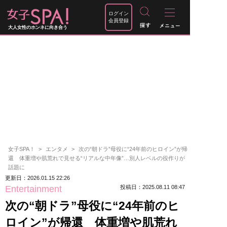
ログイン
会員登録
大人女性のホンネに向き合う
女子SPA！
エンタメ
次の“朝ドラ”母役に“24年前のヒロイン”が帰
還 体重増や肌荒れで見せる“リアルな中年像”…別人レベルの役作りが
話題に
更新日：2026.01.15 22:26
Entertainment
投稿日：2025.08.11 08:47
次の“朝ドラ”母役に“24年前のヒ
ロイン”が帰還 体重増や肌荒れ