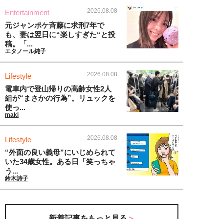
2026.08.08
Entertainment
元ジャンポケ斉藤に求刑7年で
も、妻は翌日に“楽しすぎた“と投
稿。「...
エタノール純子
2026.08.08
Lifestyle
電車内で登山帰りの高齢女性2人
組が“まさかの行為”。リュックを
使っ...
maki
2026.08.08
Lifestyle
“外面の良い義母”にいじめられて
いた34歳女性。ある日「笑っちゃ
う...
鈴木詩子
新着記事をもっと見る