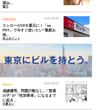
望み...
菊乃
2026.08.08
Lifestyle
スシローが10％還元に！「au
PAY」で今すぐ使いたい“最新お
得...
井上ポイント
2026.08.08
News
成績優秀、問題行動なし…“普通
の子”が「性加害者」になるまで
に起き...
大夏えい