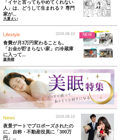
「イヤと言ってもやめてくれない
人」は、どうして生まれる？ 専門
家が...
大夏えい
2026.08.10
Lifestyle
NEW
食費が月3万円変わることも。
「お金が貯まらない家」の冷蔵庫
に入って...
森美樹
2026.08.10
News
夜景デートでプロポーズされたの
に。自称・不動産役員に「300万
円」...