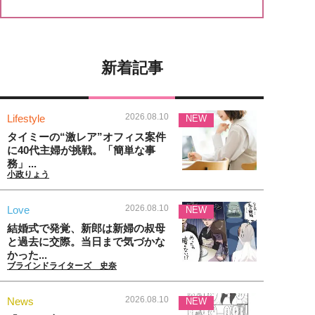
新着記事
2026.08.10
Lifestyle
NEW
タイミーの“激レア”オフィス案件
に40代主婦が挑戦。「簡単な事
務」...
小政りょう
2026.08.10
Love
NEW
結婚式で発覚、新郎は新婦の叔母
と過去に交際。当日まで気づかな
かった...
ブラインドライターズ 史奈
2026.08.10
News
NEW