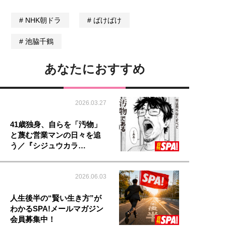
NHK朝ドラ
ばけばけ
池脇千鶴
あなたにおすすめ
2026.03.27
41歳独身、自らを「汚物」
と蔑む営業マンの日々を追
う／『シジュウカラ…
2026.06.03
人生後半の“賢い生き方”が
わかるSPA!メールマガジン
会員募集中！