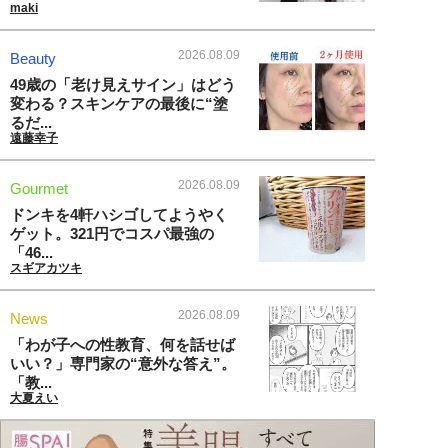
maki
2026.08.09
Beauty
49歳の「老け見えサイン」はどう
変わる？スキンケアの最後に“塗
るだ...
遠藤幸子
2026.08.09
Gourmet
ドンキを4軒ハシゴしてようやく
ゲット。321円でコスパ最強の
「46...
スギアカツキ
2026.08.09
News
「わが子への性教育、何を話せば
いい？」専門家の“意外な答え”。
「教...
大夏えい