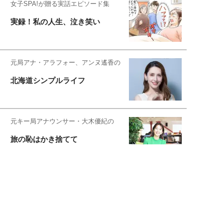
女子SPA!が贈る実話エピソード集
実録！私の人生、泣き笑い
元局アナ・アラフォー、アンヌ遙香の
北海道シンプルライフ
元キー局アナウンサー・大木優紀の
旅の恥はかき捨てて
スタイリスト角 佑宇子のファッション図
解
失敗しない日常オシャレ