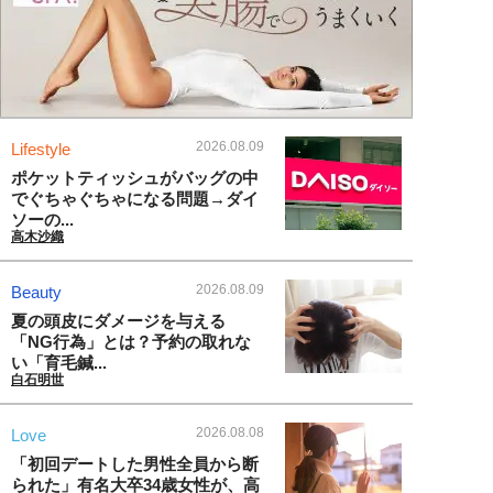
2026.08.09
Lifestyle
ポケットティッシュがバッグの中
でぐちゃぐちゃになる問題→ダイ
ソーの...
高木沙織
2026.08.09
Beauty
夏の頭皮にダメージを与える
「NG行為」とは？予約の取れな
い「育毛鍼...
白石明世
2026.08.08
Love
「初回デートした男性全員から断
られた」有名大卒34歳女性が、高