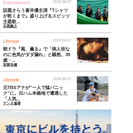
2026.08.07
Entertainment
話題さらう蒼井優主演『Tシャツ
が乾くまで』盛り上げるスピッツ
主題歌...
石黒隆之
2026.08.07
Lifestyle
朝ドラ『風、薫る』で「病人役な
のに色気がダダ漏れ」と騒然。39
歳・...
加賀谷健
2026.08.07
Lifestyle
元TBSアナが“一人で猛パニッ
ク”に。日ハム本拠地で遭遇した
「人気...
アンヌ遙香