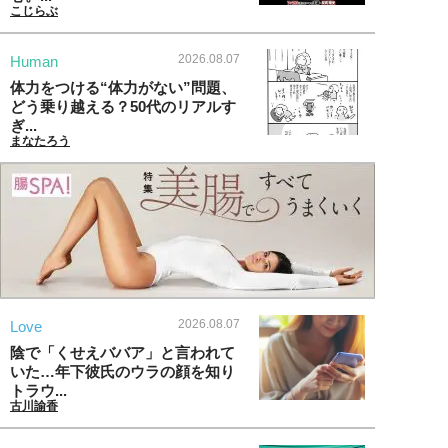
こじらぶ
2026.08.07
Human
体力をつける“体力がない”問題、
どう乗り越える？50代のリアルす
ぎ...
まなたろう
2026.08.07
Love
陰で「くせえババア」と言われて
いた…年下彼氏のウラの顔を知り
トラウ...
古川諭香