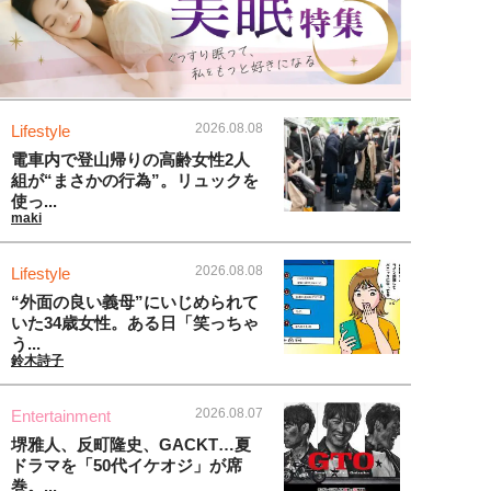
2026.08.08
Lifestyle
電車内で登山帰りの高齢女性2人
組が“まさかの行為”。リュックを
使っ...
maki
2026.08.08
Lifestyle
“外面の良い義母”にいじめられて
いた34歳女性。ある日「笑っちゃ
う...
鈴木詩子
2026.08.07
Entertainment
堺雅人、反町隆史、GACKT…夏
ドラマを「50代イケオジ」が席
巻。...