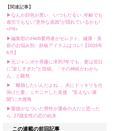
【関連記事】
▶なんか顔色が悪い、いつもだるい...年齢でも
過労でもない“意外な原因”が隠れているかも!
<PR>
▶編集部のiHerb愛用者がセレクト。健康・美
容のお悩み別、鉄板アイテムはコレ!【2026年
6月】
▶元ジャンポケ斉藤に求刑7年でも、妻は翌日
に“楽しすぎた“と投稿。「その神経がわから
ん」と騒然
▶「離婚したいんだよね...」夫にドッキリを仕
掛けた妻。ニヤニヤした直後、“笑えない展
開”に大後悔
▶愛猫がなついた男性が運命の人だと思った
ら...27歳女性の恋の結末
この連載の前回記事