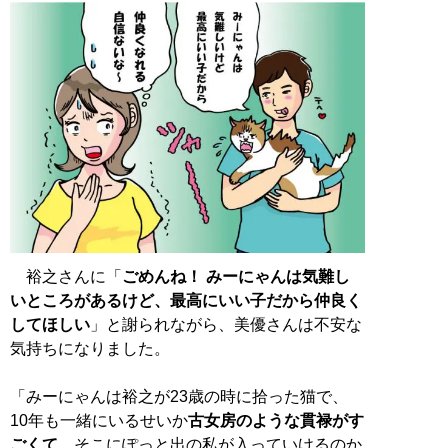
裕之さんに「
ごめんね！ みーにゃんは気難し
いところがあるけど、最高にいい子だから仲良く
してほしい
」と謝られながら、美優さんは不安な
気持ちになりました。
「みーにゃんは裕之が23歳の時に拾った猫で、
10年も一緒にいるせいか
古女房のような貫禄がす
ごくて
。そこにぽっと出の私が入っていけるのか