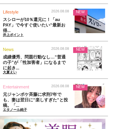
2026.08.08
Lifestyle
NEW
スシローが10％還元に！「au
PAY」で今すぐ使いたい“最新お
得...
井上ポイント
2026.08.08
News
NEW
成績優秀、問題行動なし…“普通
の子”が「性加害者」になるまで
に起き...
大夏えい
2026.08.08
Entertainment
NEW
元ジャンポケ斉藤に求刑7年で
も、妻は翌日に“楽しすぎた“と投
稿。「...
エタノール純子