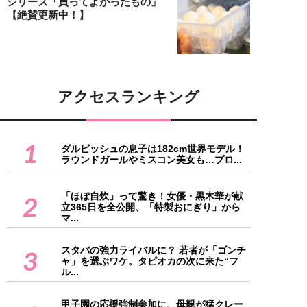
シリーズ「買ってよかったもの」
【絶賛更新中！】
アクセスランキング
1
ダルビッシュの息子は182cm世界モデル！
ラウンドガールやミスコン美女も…プロ...
「ほぼ自炊」って驚き！女優・黒木華が献
2
立365日を全公開、「特製おにぎり」から
マ...
スタバの強力ライバルに？ 若者が「ゴンチ
3
ャ」を選ぶワケ。タピオカの次に来た“フ
ル...
甲子園の応援強制参加に、母親が猛クレー