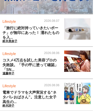
2026.08.07
Lifestyle
「旅行に絶対持っていきたいポー
チ」が無印にあった！ 濡れたもの
を入...
鈴木美奈子
2026.08.06
Lifestyle
コスメ4万点を試した美容プロの
失敗談。「手の甲に塗って確認」
「SN...
遠藤幸子
2026.08.06
Lifestyle
電車でドラマを大声実況する“ネ
タバレおばさん”。注意した女子
高生の...
鈴木詩子