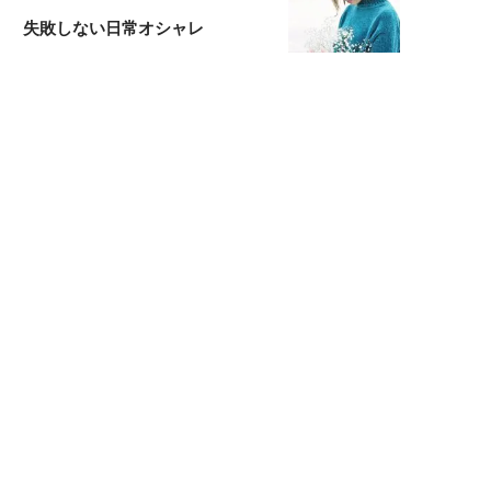
失敗しない日常オシャレ
元『渡鬼』子役・宇野なおみの
話そ、お茶しよっ元気出そ
宇垣美里が映画への想いを綴る
宇垣美里の沼落ちシネマ
松本穂香が映画愛を語ります
銀幕ロンリーガール
猫バカライターがおくる