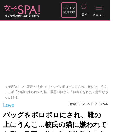
ログイン
会員登録
大人女性のホンネに向き合う
女子SPA！
恋愛・結婚
バッグをボロボロにされ、靴の上にうん
こ…彼氏の猫に嫌われてた私。最悪の仲から「仲良くなれた」意外なき
っかけは
Love
投稿日：2025.10.27 08:44
バッグをボロボロにされ、靴の
上にうんこ…彼氏の猫に嫌われて