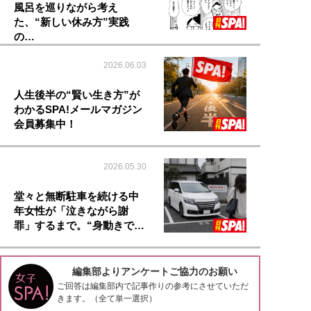
風呂を巡りながら考え
た、“新しい休み方”実践
の…
2026.06.03
人生後半の“賢い生き方”が
わかるSPA!メールマガジン
会員募集中！
2026.05.30
堂々と無断駐車を続ける中
年女性が「泣きながら謝
罪」するまで。“身動きで…