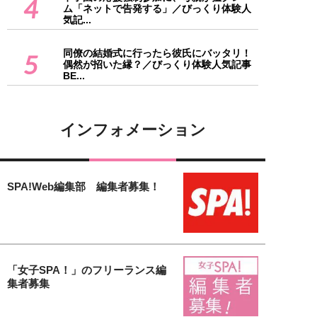
4
ム「ネットで告発する」／びっくり体験人
気記...
同僚の結婚式に行ったら彼氏にバッタリ！
5
偶然が招いた縁？／びっくり体験人気記事
BE...
インフォメーション
SPA!Web編集部 編集者募集！
「女子SPA！」のフリーランス編
集者募集