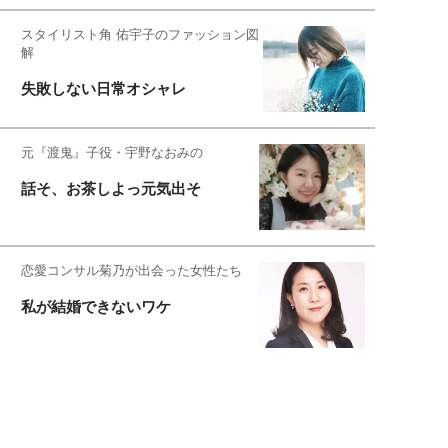
スタイリスト角 佑宇子のファッション図
解
失敗しない日常オシャレ
元『渡鬼』子役・宇野なおみの
話そ、お茶しよっ元気出そ
恋愛コンサル菊乃が出会った女性たち
私が結婚できないワケ
宇垣美里が映画への想いを綴る
宇垣美里の沼落ちシネマ