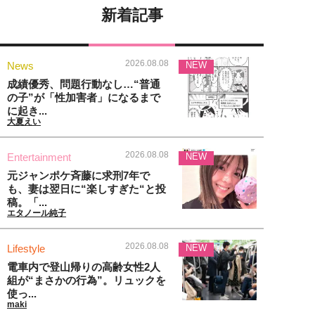
新着記事
2026.08.08
News
NEW
成績優秀、問題行動なし…“普通
の子”が「性加害者」になるまで
に起き...
大夏えい
2026.08.08
Entertainment
NEW
元ジャンポケ斉藤に求刑7年で
も、妻は翌日に“楽しすぎた“と投
稿。「...
エタノール純子
2026.08.08
Lifestyle
NEW
電車内で登山帰りの高齢女性2人
組が“まさかの行為”。リュックを
使っ...
maki