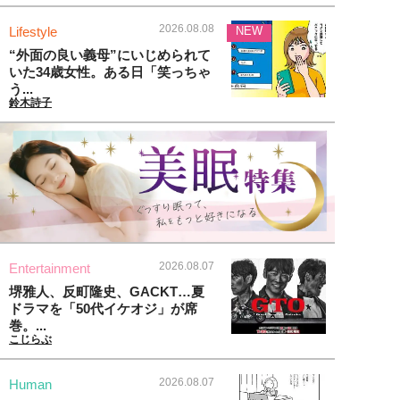
2026.08.08
Lifestyle
NEW
“外面の良い義母”にいじめられて
いた34歳女性。ある日「笑っちゃ
う...
鈴木詩子
2026.08.07
Entertainment
堺雅人、反町隆史、GACKT…夏
ドラマを「50代イケオジ」が席
巻。...
こじらぶ
2026.08.07
Human