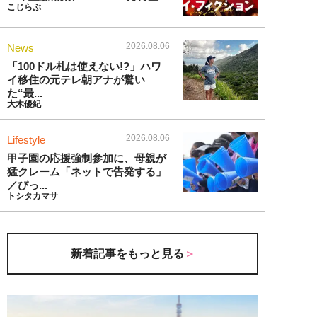
こじらぶ
2026.08.06
News
「100ドル札は使えない!?」ハワ
イ移住の元テレ朝アナが驚い
た“最...
大木優紀
2026.08.06
Lifestyle
甲子園の応援強制参加に、母親が
猛クレーム「ネットで告発する」
／びっ...
トシタカマサ
新着記事をもっと見る