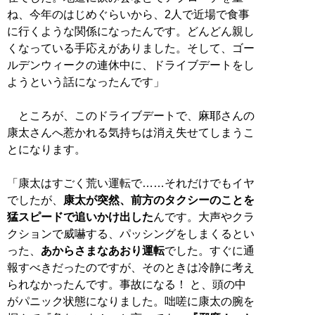
ね、今年のはじめぐらいから、2人で近場で食事
に行くような関係になったんです。どんどん親し
くなっている手応えがありました。そして、ゴー
ルデンウィークの連休中に、ドライブデートをし
ようという話になったんです」
ところが、このドライブデートで、麻耶さんの
康太さんへ惹かれる気持ちは消え失せてしまうこ
とになります。
「康太はすごく荒い運転で……それだけでもイヤ
でしたが、
康太が突然、前方のタクシーのことを
猛スピードで追いかけ出した
んです。大声やクラ
クションで威嚇する、パッシングをしまくるとい
った、
あからさまなあおり運転
でした。すぐに通
報すべきだったのですが、そのときは冷静に考え
られなかったんです。事故になる！ と、頭の中
がパニック状態になりました。咄嗟に康太の腕を