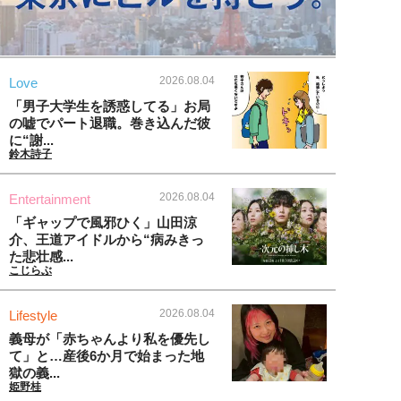
2026.08.04
Love
「男子大学生を誘惑してる」お局
の嘘でパート退職。巻き込んだ彼
に“謝...
鈴木詩子
2026.08.04
Entertainment
「ギャップで風邪ひく」山田涼
介、王道アイドルから“病みきっ
た悲壮感...
こじらぶ
2026.08.04
Lifestyle
義母が「赤ちゃんより私を優先し
て」と…産後6か月で始まった地
獄の義...
姫野桂