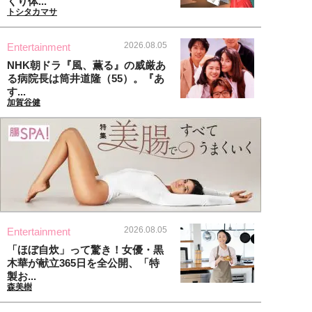
くり体...
トシタカマサ
2026.08.05
Entertainment
NHK朝ドラ『風、薫る』の威厳あ
る病院長は筒井道隆（55）。『あ
す...
加賀谷健
2026.08.05
Entertainment
「ほぼ自炊」って驚き！女優・黒
木華が献立365日を全公開、「特
製お...
森美樹