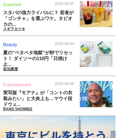
2026.08.05
Gourmet
スタバの強力ライバルに？ 若者が
「ゴンチャ」を選ぶワケ。タピオ
カの...
スギアカツキ
2026.08.04
Beauty
夏の“ベタベタ地獄”が秒でリセッ
ト！ ダイソーの110円「日焼け
止...
佐治真澄
2026.08.04
Entertainment
実写版『モアナ』が「コントの衣
装みたい」と大炎上も…マウイ役
ドウェ...
BANG SHOWBIZ