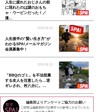
人生に疲れたおじさんの前
に現れたのは謎のおもち
ゃ・ウーピンだった！／
漫…
2026.06.03
人生後半の“賢い生き方”が
わかるSPA!メールマガジン
会員募集中！
2026.06.13
「BBQのゴミ」を不法投棄
する友人を注意したら…逆
ギレされ、村八分に。…