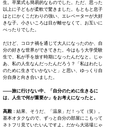
生。卒業式も簡易的なものでした。ただ、思った
以上に子どもが柔軟で驚きました。もともと息子
はとにかくこだわりの強い、エレベーターが大好
きな子。小さいころは目が離せなくて、お互いに
べったりでした。
だけど、コロナ禍を通じて大人になったのか、自
分の好きな世界ができてきた。今はもう大学受験
生で、私が手を放す時期になったんだなと。じゃ
あ、私の人生なんだったんだろう？「私はわたし
のために生きていかないと」と思い、ゆっくり自
分自身と向き合いました。
――旅に行けない中、「自分のために生きるに
は、人生で何が重要か」をお考えになったと。
高殿
：結果、そうだ、「温泉」だ！って（笑）。
基本オタクなので、ずっと自分の部屋にこもって
ネトフリ見ていたいんですよ。だから大浴場じゃ