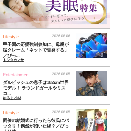
2026.08.06
Lifestyle
甲子園の応援強制参加に、母親が
猛クレーム「ネットで告発する」
／びっ...
トシタカマサ
2026.08.05
Entertainment
ダルビッシュの息子は182cm世界
モデル！ ラウンドガールやミス
コ...
ゆるま 小林
2026.08.05
Lifestyle
同僚の結婚式に行ったら彼氏にバ
ッタリ！偶然が招いた縁？／びっ