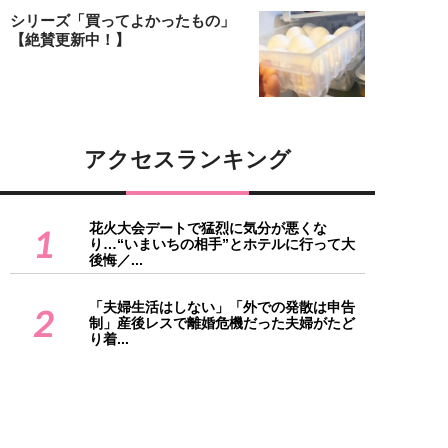
シリーズ「買ってよかったもの」
【絶賛更新中！】
アクセスランキング
花火大会デートで猛烈に気分が悪くな
1
り…“いまいちの相手”とホテルに行って大
後悔／...
「夫婦生活はしない」「外での発散は申告
2
制」産後レスで離婚危機だった夫婦がたど
り着...
3
朝ドラ、大河とNHK作品で存在感を増す30
歳・井上祐貴。凛とした美しさと“眉間の...