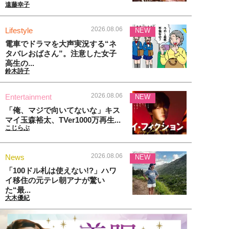
遠藤幸子
2026.08.06
Lifestyle
NEW
電車でドラマを大声実況する“ネ
タバレおばさん”。注意した女子
高生の...
鈴木詩子
2026.08.06
Entertainment
NEW
「俺、マジで向いてないな」キス
マイ玉森裕太、TVer1000万再生...
こじらぶ
2026.08.06
News
NEW
「100ドル札は使えない!?」ハワ
イ移住の元テレ朝アナが驚い
た“最...
大木優紀