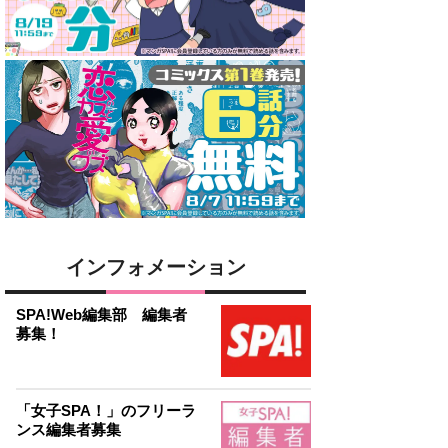
インフォメーション
SPA!Web編集部 編集者
募集！
「女子SPA！」のフリーラ
ンス編集者募集