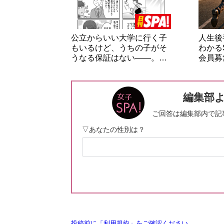
公立からいい大学に行く子
人生後
もいるけど、うちの子がそ
わかる
うなる保証はない――。…
会員募