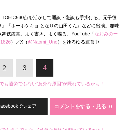
TOEIC930点を活かして通訳・翻訳も手掛ける。元子役
り』『ホーホケキョ となりの山田くん』などに出演。趣味
舞伎鑑賞。よく書き、よく喋る。YouTube「
なおみのー
_1826
）／X（
@Naomi_Uno
）をゆるゆる運営中
2
3
4
でも過労でもない“意外な原因”が隠れているかも！
コメントをする・見る
Facebookでシェア
齢でも過労でもない“意外な原因”が隠れているかも!