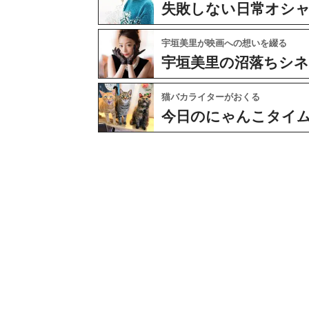
失敗しない日常オシ
宇垣美里が映画への想いを綴る
宇垣美里の沼落ちシ
猫バカライターがおくる
今日のにゃんこタイ