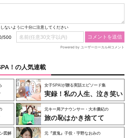
SPA！の人気連載
ち
女子SPA!が贈る実話エピソード集
ケ
実録！私の人生、泣き笑い
の
元キー局アナウンサー・大木優紀の
フ
旅の恥はかき捨てて
ン図解
元『渡鬼』子役・宇野なおみの