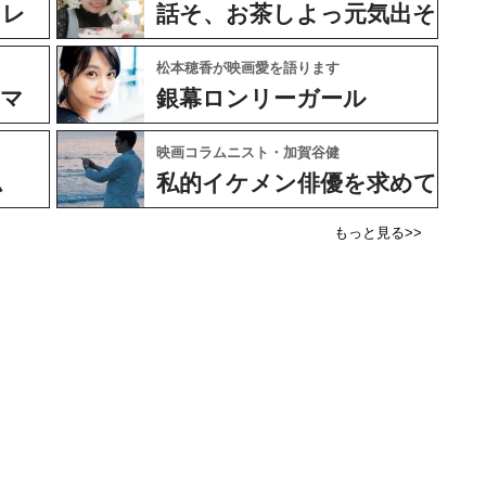
ャレ
話そ、お茶しよっ元気出そ
松本穂香が映画愛を語ります
ネマ
銀幕ロンリーガール
映画コラムニスト・加賀谷健
ム
私的イケメン俳優を求めて
もっと見る>>