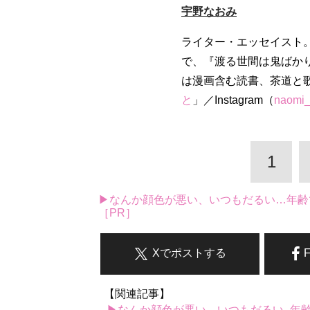
宇野なおみ
ライター・エッセイスト。
で、『渡る世間は鬼ばか
は漫画含む読書、茶道と歌
と
」／Instagram（
naomi
1
▶なんか顔色が悪い、いつもだるい…年齢
［PR］
Xでポストする
【関連記事】
▶なんか顔色が悪い、いつもだるい...年