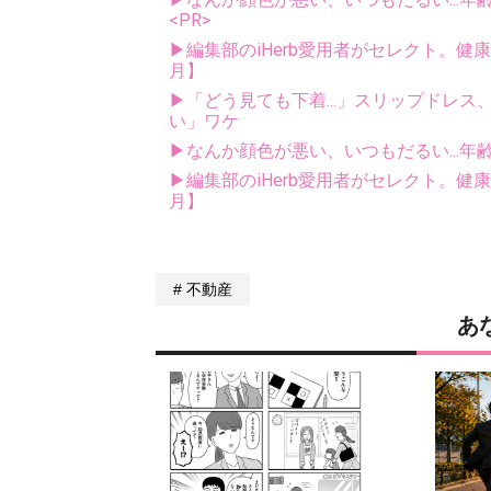
<PR>
▶編集部のiHerb愛用者がセレクト。健
月】
▶「どう見ても下着...」スリップドレ
い」ワケ
▶なんか顔色が悪い、いつもだるい...年
▶編集部のiHerb愛用者がセレクト。健
月】
不動産
あ