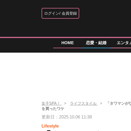
ログイン
会員登録
HOME
恋愛・結婚
エンタ
女子SPA！
ライフスタイル
「タワマンがな
を買ったワケ
更新日：2025.10.06 11:38
Lifestyle