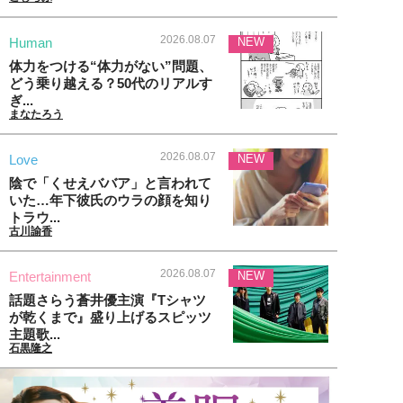
2026.08.07
Human
NEW
体力をつける“体力がない”問題、
どう乗り越える？50代のリアルす
ぎ...
まなたろう
2026.08.07
Love
NEW
陰で「くせえババア」と言われて
いた…年下彼氏のウラの顔を知り
トラウ...
古川諭香
2026.08.07
Entertainment
NEW
話題さらう蒼井優主演『Tシャツ
が乾くまで』盛り上げるスピッツ
主題歌...
石黒隆之