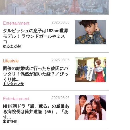
2026.08.05
Entertainment
ダルビッシュの息子は182cm世界
モデル！ ラウンドガールやミス
コ...
ゆるま 小林
2026.08.05
Lifestyle
同僚の結婚式に行ったら彼氏にバ
ッタリ！偶然が招いた縁？／びっ
くり体...
トシタカマサ
2026.08.05
Entertainment
NHK朝ドラ『風、薫る』の威厳あ
る病院長は筒井道隆（55）。『あ
す...
加賀谷健