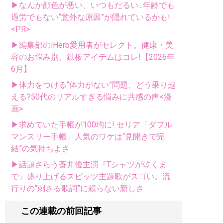
▶なんか顔色が悪い、いつもだるい...年齢でも
過労でもない“意外な原因”が隠れているかも!
<PR>
▶編集部のiHerb愛用者がセレクト。健康・美
容のお悩み別、鉄板アイテムはコレ!【2026年
6月】
▶体力をつける“体力がない”問題、どう乗り越
える?50代のリアルすぎる悩みに共感の声<漫
画>
▶求めていた手帳が100均に! セリア「ダブル
マンスリー手帳」人気のワケは“見開きで完
結”の気持ちよさ
▶話題さらう蒼井優主演『Tシャツが乾くま
で』盛り上げるスピッツ主題歌がスゴい。流
行りの“刺さる歌詞”に頼らない新しさ
この連載の前回記事