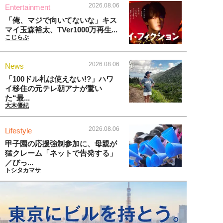
2026.08.06
Entertainment
「俺、マジで向いてないな」キス
マイ玉森裕太、TVer1000万再生...
こじらぶ
2026.08.06
News
「100ドル札は使えない!?」ハワ
イ移住の元テレ朝アナが驚い
た“最...
大木優紀
2026.08.06
Lifestyle
甲子園の応援強制参加に、母親が
猛クレーム「ネットで告発する」
／びっ...
トシタカマサ