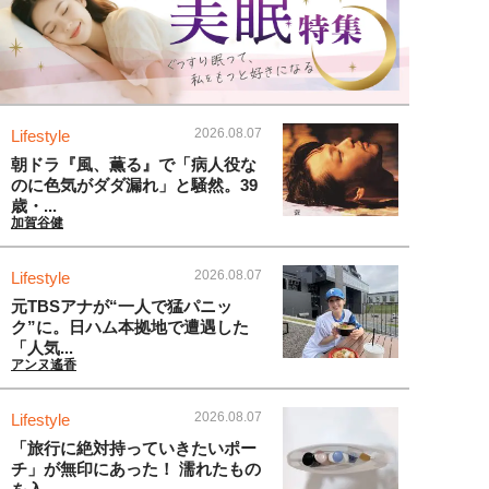
2026.08.07
Lifestyle
朝ドラ『風、薫る』で「病人役な
のに色気がダダ漏れ」と騒然。39
歳・...
加賀谷健
2026.08.07
Lifestyle
元TBSアナが“一人で猛パニッ
ク”に。日ハム本拠地で遭遇した
「人気...
アンヌ遙香
2026.08.07
Lifestyle
「旅行に絶対持っていきたいポー
チ」が無印にあった！ 濡れたもの