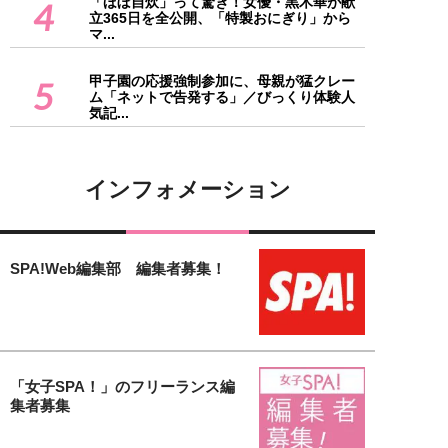
「ほぼ自炊」って驚き！女優・黒木華が献
4
立365日を全公開、「特製おにぎり」から
マ...
甲子園の応援強制参加に、母親が猛クレー
5
ム「ネットで告発する」／びっくり体験人
気記...
インフォメーション
SPA!Web編集部 編集者募集！
「女子SPA！」のフリーランス編
集者募集