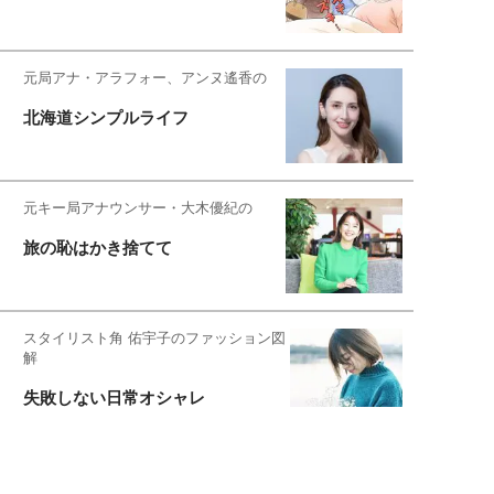
元局アナ・アラフォー、アンヌ遙香の
北海道シンプルライフ
元キー局アナウンサー・大木優紀の
旅の恥はかき捨てて
スタイリスト角 佑宇子のファッション図
解
失敗しない日常オシャレ
元『渡鬼』子役・宇野なおみの