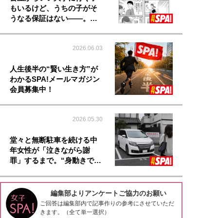
もいるけど、うちの子がそ
うなる保証はない――。…
2026.06.03
人生後半の“賢い生き方”が
わかるSPA!メールマガジン
会員募集中！
2026.05.30
堂々と無断駐車を続ける中
年女性が「泣きながら謝
罪」するまで。“身動きで…