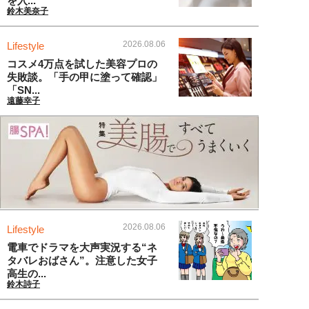
を入...
鈴木美奈子
2026.08.06
Lifestyle
コスメ4万点を試した美容プロの
失敗談。「手の甲に塗って確認」
「SN...
遠藤幸子
2026.08.06
Lifestyle
電車でドラマを大声実況する“ネ
タバレおばさん”。注意した女子
高生の...
鈴木詩子