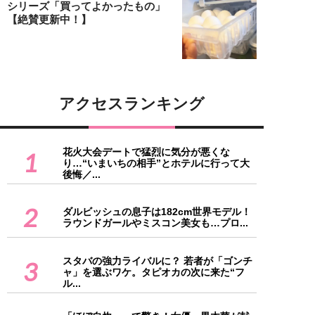
シリーズ「買ってよかったもの」
【絶賛更新中！】
アクセスランキング
花火大会デートで猛烈に気分が悪くな
1
り…“いまいちの相手”とホテルに行って大
後悔／...
2
ダルビッシュの息子は182cm世界モデル！
ラウンドガールやミスコン美女も…プロ...
スタバの強力ライバルに？ 若者が「ゴンチ
3
ャ」を選ぶワケ。タピオカの次に来た“フ
ル...