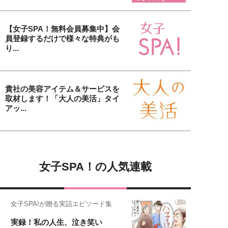
【女子SPA！無料会員募集中】会
員登録するだけで様々な特典がも
り...
貴社の美容アイテム＆サービスを
取材します！「大人の美活」タイ
アッ...
女子SPA！の人気連載
女子SPA!が贈る実話エピソード集
実録！私の人生、泣き笑い