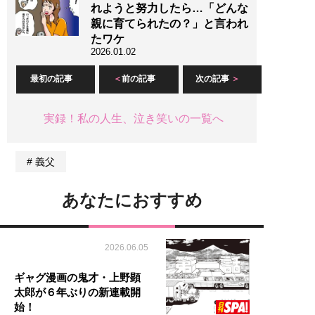
れようと努力したら…「どんな
親に育てられたの？」と言われ
たワケ
2026.01.02
最初の記事
前の記事
次の記事
実録！私の人生、泣き笑いの一覧へ
義父
あなたにおすすめ
2026.06.05
ギャグ漫画の鬼才・上野顕
太郎が６年ぶりの新連載開
始！