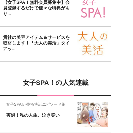
【女子SPA！無料会員募集中】会
員登録するだけで様々な特典がも
り...
貴社の美容アイテム＆サービスを
取材します！「大人の美活」タイ
アッ...
女子SPA！の人気連載
女子SPA!が贈る実話エピソード集
実録！私の人生、泣き笑い