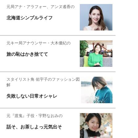
元局アナ・アラフォー、アンヌ遙香の
北海道シンプルライフ
元キー局アナウンサー・大木優紀の
旅の恥はかき捨てて
スタイリスト角 佑宇子のファッション図
解
失敗しない日常オシャレ
元『渡鬼』子役・宇野なおみの
話そ、お茶しよっ元気出そ