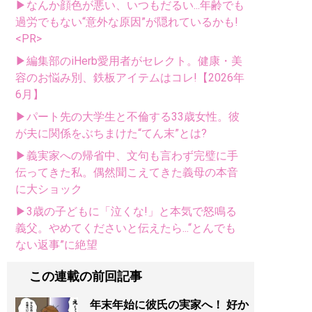
▶なんか顔色が悪い、いつもだるい...年齢でも
過労でもない“意外な原因”が隠れているかも!
<PR>
▶編集部のiHerb愛用者がセレクト。健康・美
容のお悩み別、鉄板アイテムはコレ!【2026年
6月】
▶パート先の大学生と不倫する33歳女性。彼
が夫に関係をぶちまけた“てん末”とは?
▶義実家への帰省中、文句も言わず完璧に手
伝ってきた私。偶然聞こえてきた義母の本音
に大ショック
▶3歳の子どもに「泣くな!」と本気で怒鳴る
義父。やめてくださいと伝えたら...“とんでも
ない返事”に絶望
この連載の前回記事
年末年始に彼氏の実家へ！ 好か