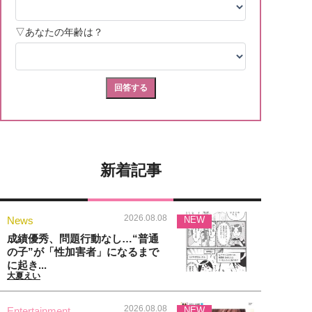
新着記事
2026.08.08
News
NEW
成績優秀、問題行動なし…“普通
の子”が「性加害者」になるまで
に起き...
大夏えい
2026.08.08
Entertainment
NEW