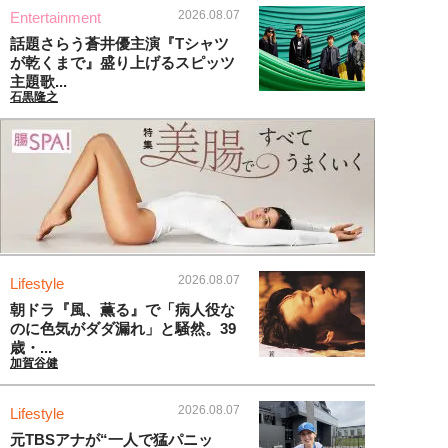
2026.08.07
Entertainment
話題さらう蒼井優主演『Tシャツ
が乾くまで』盛り上げるスピッツ
主題歌...
石黒隆之
2026.08.07
Lifestyle
朝ドラ『風、薫る』で「病人役な
のに色気がダダ漏れ」と騒然。39
歳・...
加賀谷健
2026.08.07
Lifestyle
元TBSアナが“一人で猛パニッ