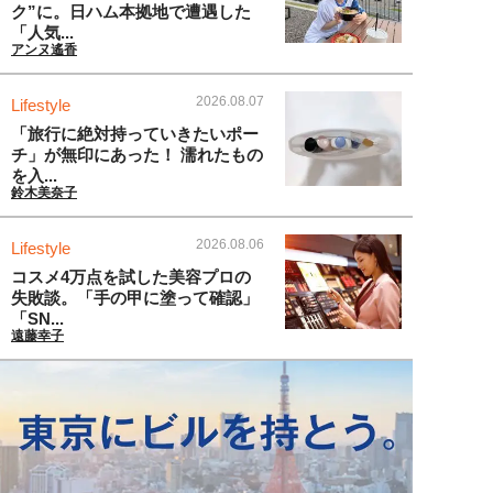
ク”に。日ハム本拠地で遭遇した
「人気...
アンヌ遙香
2026.08.07
Lifestyle
「旅行に絶対持っていきたいポー
チ」が無印にあった！ 濡れたもの
を入...
鈴木美奈子
2026.08.06
Lifestyle
コスメ4万点を試した美容プロの
失敗談。「手の甲に塗って確認」
「SN...
遠藤幸子