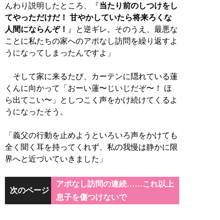
んわり説明したところ、『
当たり前のしつけをし
てやっただけだ！ 甘やかしていたら将来ろくな
人間にならんぞ！
』と逆ギレ。そのうえ、最悪な
ことに私たちの家へのアポなし訪問を繰り返すよ
うになってしまったんですよ」
そして家に来るたび、カーテンに隠れている蓮
くんに向かって「おーい蓮〜じいじだぞ〜！ ほ
ら出てこい〜」としつこく声をかけ続けてくるよ
うになったそう。
「義父の行動を止めようといろいろ声をかけても
全く聞く耳を持ってくれず、私の我慢は静かに限
界へと近づいていきました」
アポなし訪問の連続……これ以上
次のページ
息子を傷つけないで