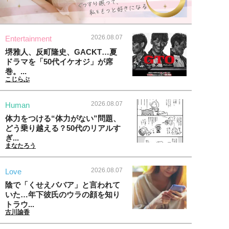
2026.08.07
Entertainment
堺雅人、反町隆史、GACKT…夏
ドラマを「50代イケオジ」が席
巻。...
こじらぶ
2026.08.07
Human
体力をつける“体力がない”問題、
どう乗り越える？50代のリアルす
ぎ...
まなたろう
2026.08.07
Love
陰で「くせえババア」と言われて
いた…年下彼氏のウラの顔を知り
トラウ...
古川諭香