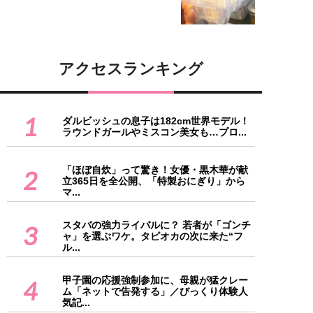
アクセスランキング
1
ダルビッシュの息子は182cm世界モデル！
ラウンドガールやミスコン美女も…プロ...
「ほぼ自炊」って驚き！女優・黒木華が献
2
立365日を全公開、「特製おにぎり」から
マ...
スタバの強力ライバルに？ 若者が「ゴンチ
3
ャ」を選ぶワケ。タピオカの次に来た“フ
ル...
甲子園の応援強制参加に、母親が猛クレー
4
ム「ネットで告発する」／びっくり体験人
気記...