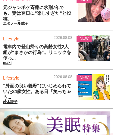
元ジャンポケ斉藤に求刑7年で
も、妻は翌日に“楽しすぎた“と投
稿。「...
エタノール純子
2026.08.08
Lifestyle
NEW
電車内で登山帰りの高齢女性2人
組が“まさかの行為”。リュックを
使っ...
maki
2026.08.08
Lifestyle
NEW
“外面の良い義母”にいじめられて
いた34歳女性。ある日「笑っちゃ
う...
鈴木詩子