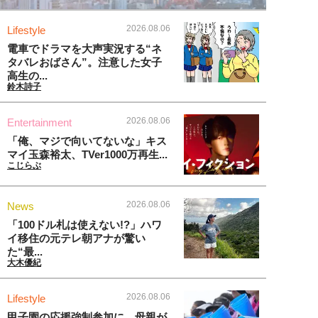
2026.08.06
Lifestyle
電車でドラマを大声実況する“ネ
タバレおばさん”。注意した女子
高生の...
鈴木詩子
2026.08.06
Entertainment
「俺、マジで向いてないな」キス
マイ玉森裕太、TVer1000万再生...
こじらぶ
2026.08.06
News
「100ドル札は使えない!?」ハワ
イ移住の元テレ朝アナが驚い
た“最...
大木優紀
2026.08.06
Lifestyle
甲子園の応援強制参加に、母親が