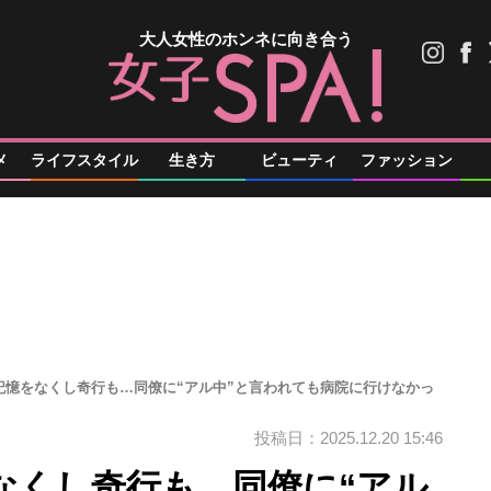
大人女性のホンネに向き合う
メ
ライフスタイル
生き方
ビューティ
ファッション
記憶をなくし奇行も…同僚に“アル中”と言われても病院に行けなかっ
投稿日：2025.12.20 15:46
なくし奇行も…同僚に“アル