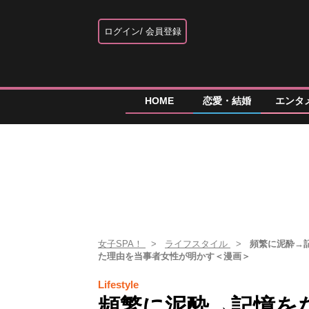
ログイン
会員登録
HOME
恋愛・結婚
エンタ
女子SPA！
ライフスタイル
頻繁に泥酔→
た理由を当事者女性が明かす＜漫画＞
Lifestyle
頻繁に泥酔→記憶を