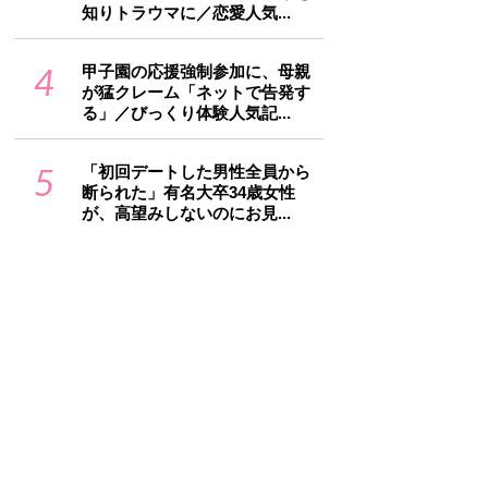
知りトラウマに／恋愛人気...
4
甲子園の応援強制参加に、母親
が猛クレーム「ネットで告発す
る」／びっくり体験人気記...
5
「初回デートした男性全員から
断られた」有名大卒34歳女性
が、高望みしないのにお見...