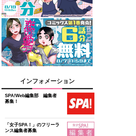
インフォメーション
SPA!Web編集部 編集者
募集！
「女子SPA！」のフリーラ
ンス編集者募集