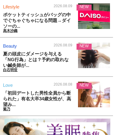
2026.08.09
Lifestyle
NEW
ポケットティッシュがバッグの中
でぐちゃぐちゃになる問題→ダイ
ソーの...
高木沙織
2026.08.09
Beauty
NEW
夏の頭皮にダメージを与える
「NG行為」とは？予約の取れな
い鍼灸師が...
白石明世
2026.08.08
Love
NEW
「初回デートした男性全員から断
られた」有名大卒34歳女性が、高
望み...
菊乃