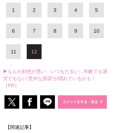
1
2
3
4
5
6
7
8
9
10
11
12
▶なんか顔色が悪い、いつもだるい…年齢でも過
労でもない“意外な原因”が隠れているかも！
［PR］
コメントをする・見る
【関連記事】