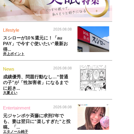
2026.08.08
Lifestyle
スシローが10％還元に！「au
PAY」で今すぐ使いたい“最新お
得...
井上ポイント
2026.08.08
News
成績優秀、問題行動なし…“普通
の子”が「性加害者」になるまで
に起き...
大夏えい
2026.08.08
Entertainment
元ジャンポケ斉藤に求刑7年で
も、妻は翌日に“楽しすぎた“と投
稿。「...
エタノール純子