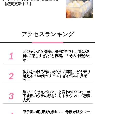
【絶賛更新中！】
アクセスランキング
元ジャンポケ斉藤に求刑7年でも、妻は翌
1
日に“楽しすぎた“と投稿。「その神経がわ
か...
体力をつける“体力がない”問題、どう乗り
2
越える？50代のリアルすぎる悩みに共感
の...
陰で「くせえババア」と言われていた…年
3
下彼氏のウラの顔を知りトラウマに／恋愛
人気...
甲子園の応援強制参加に、母親が猛クレー