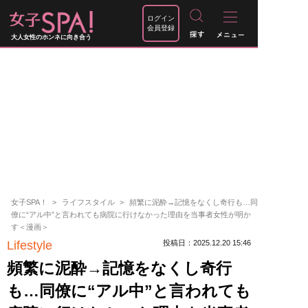
ログイン
会員登録
大人女性のホンネに向き合う
女子SPA！
ライフスタイル
頻繁に泥酔→記憶をなくし奇行も…同
僚に“アル中”と言われても病院に行けなかった理由を当事者女性が明か
す＜漫画＞
Lifestyle
投稿日：2025.12.20 15:46
頻繁に泥酔→記憶をなくし奇行
も…同僚に“アル中”と言われても