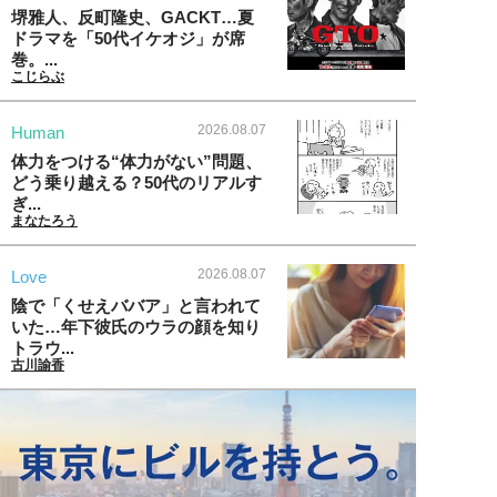
堺雅人、反町隆史、GACKT…夏
ドラマを「50代イケオジ」が席
巻。...
こじらぶ
2026.08.07
Human
体力をつける“体力がない”問題、
どう乗り越える？50代のリアルす
ぎ...
まなたろう
2026.08.07
Love
陰で「くせえババア」と言われて
いた…年下彼氏のウラの顔を知り
トラウ...
古川諭香