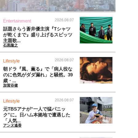
2026.08.07
Entertainment
話題さらう蒼井優主演『Tシャツ
が乾くまで』盛り上げるスピッツ
主題歌...
石黒隆之
2026.08.07
Lifestyle
朝ドラ『風、薫る』で「病人役な
のに色気がダダ漏れ」と騒然。39
歳・...
加賀谷健
2026.08.07
Lifestyle
元TBSアナが“一人で猛パニッ
ク”に。日ハム本拠地で遭遇した
「人気...
アンヌ遙香