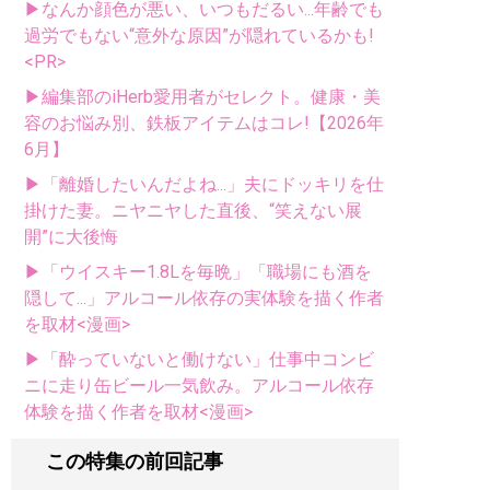
▶なんか顔色が悪い、いつもだるい...年齢でも
過労でもない“意外な原因”が隠れているかも!
<PR>
▶編集部のiHerb愛用者がセレクト。健康・美
容のお悩み別、鉄板アイテムはコレ!【2026年
6月】
▶「離婚したいんだよね...」夫にドッキリを仕
掛けた妻。ニヤニヤした直後、“笑えない展
開”に大後悔
▶「ウイスキー1.8Lを毎晩」「職場にも酒を
隠して...」アルコール依存の実体験を描く作者
を取材<漫画>
▶「酔っていないと働けない」仕事中コンビ
ニに走り缶ビール一気飲み。アルコール依存
体験を描く作者を取材<漫画>
この特集の前回記事