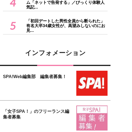
4
ム「ネットで告発する」／びっくり体験人
気記...
「初回デートした男性全員から断られた」
5
有名大卒34歳女性が、高望みしないのにお
見...
インフォメーション
SPA!Web編集部 編集者募集！
「女子SPA！」のフリーランス編
集者募集