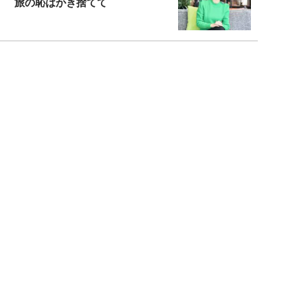
旅の恥はかき捨てて
スタイリスト角 佑宇子のファッション図
解
失敗しない日常オシャレ
元『渡鬼』子役・宇野なおみの
話そ、お茶しよっ元気出そ
宇垣美里が映画への想いを綴る
宇垣美里の沼落ちシネマ
松本穂香が映画愛を語ります