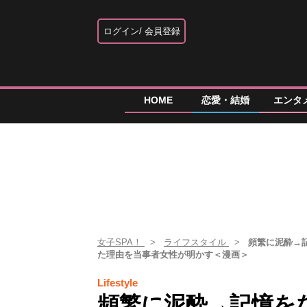
ログイン
会員登録
HOME
恋愛・結婚
エンタ
女子SPA！
ライフスタイル
頻繁に泥酔→
た理由を当事者女性が明かす＜漫画＞
Lifestyle
頻繁に泥酔→記憶を