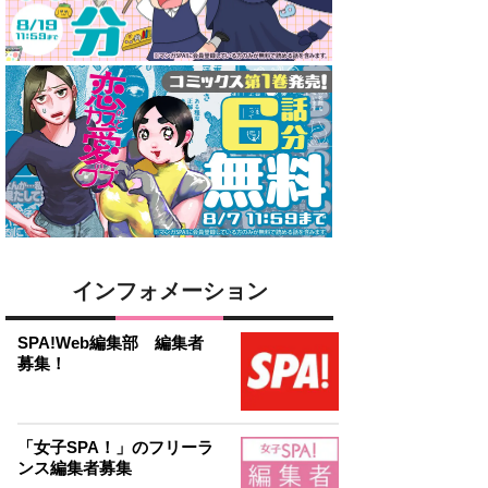
インフォメーション
SPA!Web編集部 編集者
募集！
「女子SPA！」のフリーラ
ンス編集者募集