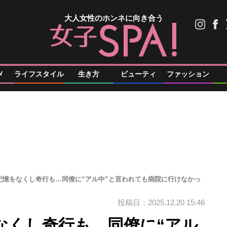
大人女性のホンネに向き合う
メ
ライフスタイル
生き方
ビューティ
ファッション
記憶をなくし奇行も…同僚に“アル中”と言われても病院に行けなかっ
投稿日：2025.12.20 15:46
なくし奇行も…同僚に“アル