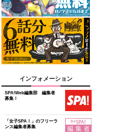
インフォメーション
SPA!Web編集部 編集者
募集！
「女子SPA！」のフリーラ
ンス編集者募集