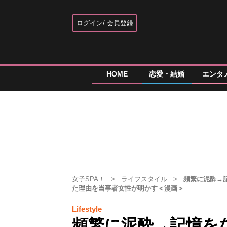
ログイン
会員登録
HOME
恋愛・結婚
エンタ
女子SPA！
ライフスタイル
頻繁に泥酔→
た理由を当事者女性が明かす＜漫画＞
Lifestyle
頻繁に泥酔→記憶を