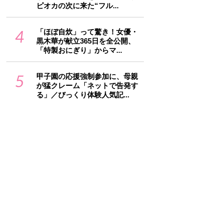
ピオカの次に来た“フル...
4
「ほぼ自炊」って驚き！女優・
黒木華が献立365日を全公開、
「特製おにぎり」からマ...
5
甲子園の応援強制参加に、母親
が猛クレーム「ネットで告発す
る」／びっくり体験人気記...