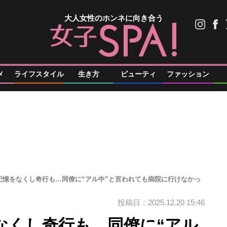
大人女性のホンネに向き合う
メ
ライフスタイル
生き方
ビューティ
ファッション
記憶をなくし奇行も…同僚に“アル中”と言われても病院に行けなかっ
投稿日：2025.12.20 15:46
なくし奇行も…同僚に“アル