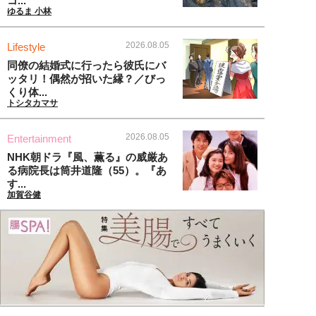
コ...
ゆるま 小林
2026.08.05
Lifestyle
同僚の結婚式に行ったら彼氏にバ
ッタリ！偶然が招いた縁？／びっ
くり体...
トシタカマサ
2026.08.05
Entertainment
NHK朝ドラ『風、薫る』の威厳あ
る病院長は筒井道隆（55）。『あ
す...
加賀谷健