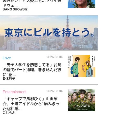
装みたい」と大炎上も…マウイ役
ドウェ...
BANG SHOWBIZ
2026.08.04
Love
「男子大学生を誘惑してる」お局
の嘘でパート退職。巻き込んだ彼
に“謝...
鈴木詩子
2026.08.04
Entertainment
「ギャップで風邪ひく」山田涼
介、王道アイドルから“病みきっ
た悲壮感...
こじらぶ