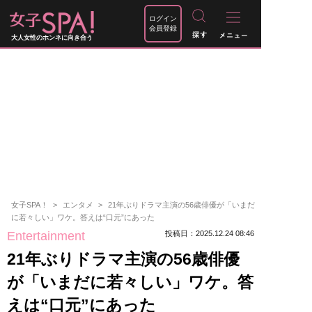
ログイン
会員登録
大人女性のホンネに向き合う
女子SPA！
エンタメ
21年ぶりドラマ主演の56歳俳優が「いまだ
に若々しい」ワケ。答えは“口元”にあった
Entertainment
投稿日：2025.12.24 08:46
21年ぶりドラマ主演の56歳俳優
が「いまだに若々しい」ワケ。答
えは“口元”にあった