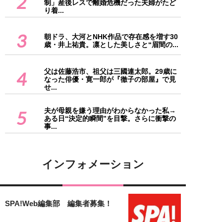
2
制」産後レスで離婚危機だった夫婦がたど
り着...
3
朝ドラ、大河とNHK作品で存在感を増す30
歳・井上祐貴。凛とした美しさと“眉間の...
父は佐藤浩市、祖父は三國連太郎。29歳に
4
なった俳優・寛一郎が『徹子の部屋』で見
せ...
夫が母親を嫌う理由がわからなかった私→
5
ある日“決定的瞬間”を目撃。さらに衝撃の
事...
インフォメーション
SPA!Web編集部 編集者募集！