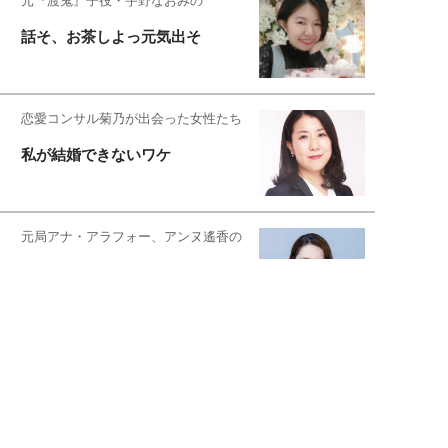
元『渡鬼』子役・宇野なおみの
話そ、お茶しよっ元気出そ
恋愛コンサル菊乃が出会った女性たち
私が結婚できないワケ
元局アナ・アラフォー、アンヌ遙香の
北海道シンプルライフ
宇垣美里が映画への想いを綴る
宇垣美里の沼落ちシネマ