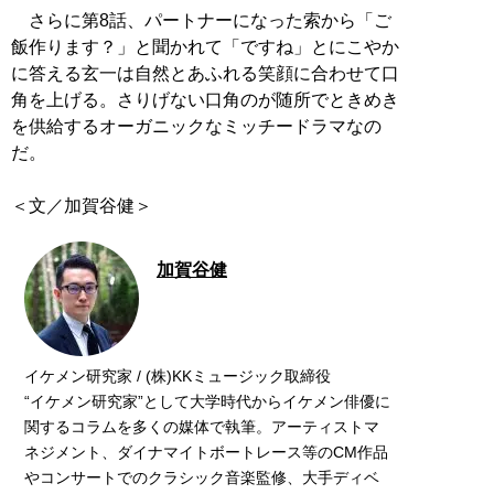
さらに第8話、パートナーになった索から「ご
飯作ります？」と聞かれて「ですね」とにこやか
に答える玄一は自然とあふれる笑顔に合わせて口
角を上げる。さりげない口角のが随所でときめき
を供給するオーガニックなミッチードラマなの
だ。
＜文／加賀谷健＞
加賀谷健
イケメン研究家 / (株)KKミュージック取締役
“イケメン研究家”として大学時代からイケメン俳優に
関するコラムを多くの媒体で執筆。アーティストマ
ネジメント、ダイナマイトボートレース等のCM作品
やコンサートでのクラシック音楽監修、大手ディベ