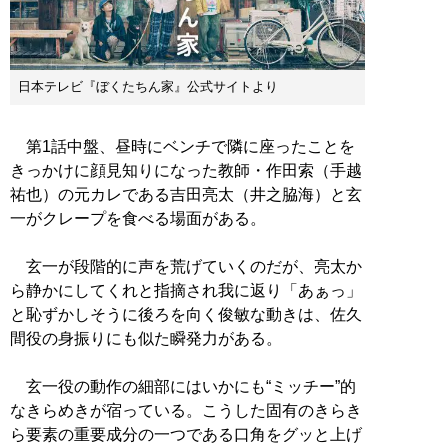
日本テレビ『ぼくたちん家』公式サイトより
第1話中盤、昼時にベンチで隣に座ったことを
きっかけに顔見知りになった教師・作田索（手越
祐也）の元カレである吉田亮太（井之脇海）と玄
一がクレープを食べる場面がある。
玄一が段階的に声を荒げていくのだが、亮太か
ら静かにしてくれと指摘され我に返り「あぁっ」
と恥ずかしそうに後ろを向く俊敏な動きは、佐久
間役の身振りにも似た瞬発力がある。
玄一役の動作の細部にはいかにも“ミッチー”的
なきらめきが宿っている。こうした固有のきらき
ら要素の重要成分の一つである口角をグッと上げ