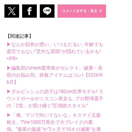
コメントをする・見る
【関連記事】
▶なんか顔色が悪い、いつもだるい...年齢でも
過労でもない“意外な原因”が隠れているかも!
<PR>
▶編集部のiHerb愛用者がセレクト。健康・美
容のお悩み別、鉄板アイテムはコレ!【2026年
6月】
▶ダルビッシュの息子は182cm世界モデル! ラ
ウンドガールやミスコン美女も...プロ野球選手
の「2世」が受け継ぐ“圧倒的スタイル”
▶「俺、マジで向いてないな」キスマイ玉森
裕太、TVer1000万再生で大ブレイクの裏
側。“後輩の脇道”や“2ヶ月で10キロ減量”を乗