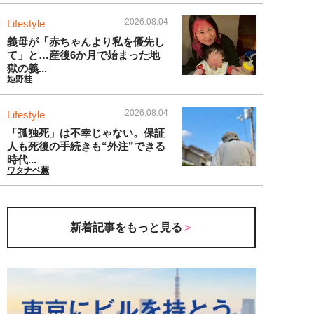
2026.08.04
Lifestyle
義母が「赤ちゃんより私を優先し
て」と…産後6か月で始まった地
獄の義...
姫野桂
2026.08.04
Lifestyle
「孤独死」は不幸じゃない。保証
人も死後の手続きも“外注”できる
時代...
ワタナベ薫
新着記事をもっと見る