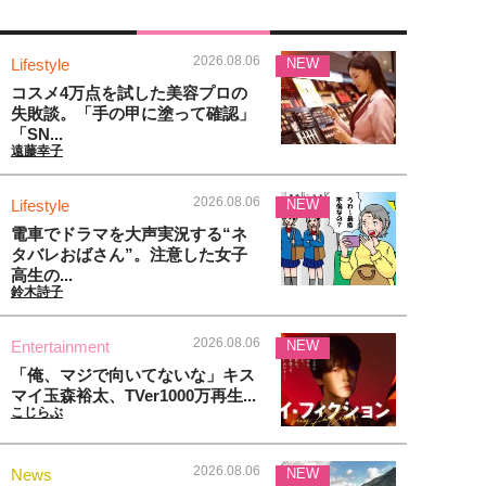
2026.08.06
Lifestyle
NEW
コスメ4万点を試した美容プロの
失敗談。「手の甲に塗って確認」
「SN...
遠藤幸子
2026.08.06
Lifestyle
NEW
電車でドラマを大声実況する“ネ
タバレおばさん”。注意した女子
高生の...
鈴木詩子
2026.08.06
Entertainment
NEW
「俺、マジで向いてないな」キス
マイ玉森裕太、TVer1000万再生...
こじらぶ
2026.08.06
News
NEW