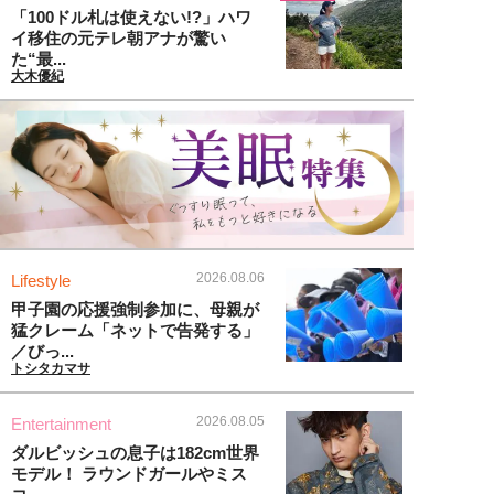
「100ドル札は使えない!?」ハワ
イ移住の元テレ朝アナが驚い
た“最...
大木優紀
2026.08.06
Lifestyle
甲子園の応援強制参加に、母親が
猛クレーム「ネットで告発する」
／びっ...
トシタカマサ
2026.08.05
Entertainment
ダルビッシュの息子は182cm世界
モデル！ ラウンドガールやミス