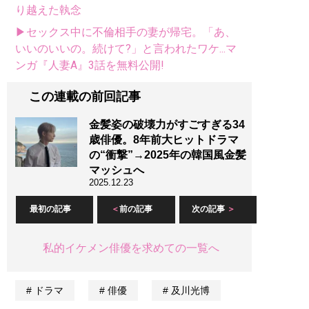
り越えた執念
▶セックス中に不倫相手の妻が帰宅。「あ、
いいのいいの。続けて?」と言われたワケ...マ
ンガ『人妻A』3話を無料公開!
この連載の前回記事
金髪姿の破壊力がすごすぎる34
歳俳優。8年前大ヒットドラマ
の“衝撃”→2025年の韓国風金髪
マッシュへ
2025.12.23
最初の記事
前の記事
次の記事
私的イケメン俳優を求めての一覧へ
ドラマ
俳優
及川光博