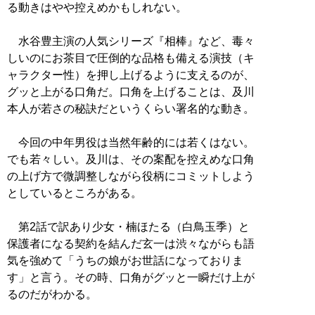
る動きはやや控えめかもしれない。
水谷豊主演の人気シリーズ『相棒』など、毒々
しいのにお茶目で圧倒的な品格も備える演技（キ
ャラクター性）を押し上げるように支えるのが、
グッと上がる口角だ。口角を上げることは、及川
本人が若さの秘訣だというくらい署名的な動き。
今回の中年男役は当然年齢的には若くはない。
でも若々しい。及川は、その案配を控えめな口角
の上げ方で微調整しながら役柄にコミットしよう
としているところがある。
第2話で訳あり少女・楠ほたる（白鳥玉季）と
保護者になる契約を結んだ玄一は渋々ながらも語
気を強めて「うちの娘がお世話になっておりま
す」と言う。その時、口角がグッと一瞬だけ上が
るのだがわかる。