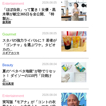
2026.08.05
Entertainment
「ほぼ自炊」って驚き！女優・黒
木華が献立365日を全公開、「特
製お...
森美樹
2026.08.05
Gourmet
スタバの強力ライバルに？ 若者が
「ゴンチャ」を選ぶワケ。タピオ
カの...
スギアカツキ
2026.08.04
Beauty
夏の“ベタベタ地獄”が秒でリセッ
ト！ ダイソーの110円「日焼け
止...
佐治真澄
2026.08.04
Entertainment
実写版『モアナ』が「コントの衣