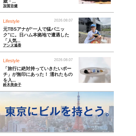
歳・...
加賀谷健
2026.08.07
Lifestyle
元TBSアナが“一人で猛パニッ
ク”に。日ハム本拠地で遭遇した
「人気...
アンヌ遙香
2026.08.07
Lifestyle
「旅行に絶対持っていきたいポー
チ」が無印にあった！ 濡れたもの
を入...
鈴木美奈子