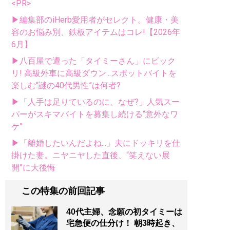
<PR>
▶編集部のiHerb愛用者がセレクト。健康・美
容のお悩み別、鉄板アイテムはコレ!【2026年
6月】
▶八百屋で遭った「タイミーさん」にビック
リ! 高級外車に高級ダウン...スポットバイトを
楽しむ“謎の40代男性”は何者?
▶「人手は足りているのに、なぜ?」人気スー
パーがスキマバイトを募集し続ける“意外なワ
ケ”
▶「離婚したいんだよね...」夫にドッキリを仕
掛けた妻。ニヤニヤした直後、“笑えない展
開”に大後悔
この特集の前回記事
40代主婦、念願の初タイミーは
宅急便の仕分け！ 朝3時起き、