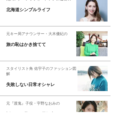
北海道シンプルライフ
元キー局アナウンサー・大木優紀の
旅の恥はかき捨てて
スタイリスト角 佑宇子のファッション図
解
失敗しない日常オシャレ
元『渡鬼』子役・宇野なおみの
話そ、お茶しよっ元気出そ