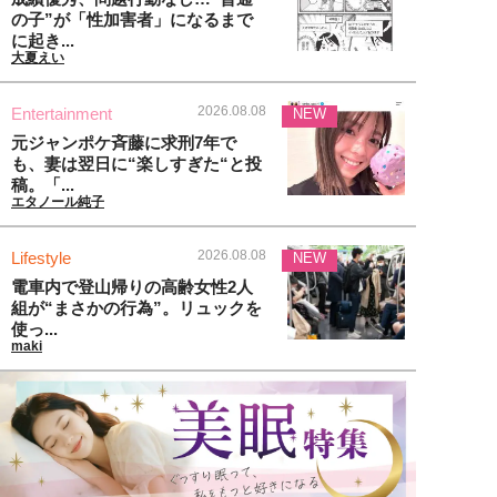
の子”が「性加害者」になるまで
に起き...
大夏えい
2026.08.08
Entertainment
NEW
元ジャンポケ斉藤に求刑7年で
も、妻は翌日に“楽しすぎた“と投
稿。「...
エタノール純子
2026.08.08
Lifestyle
NEW
電車内で登山帰りの高齢女性2人
組が“まさかの行為”。リュックを
使っ...
maki