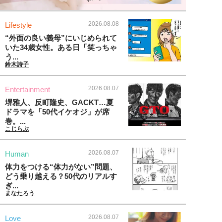
2026.08.08
Lifestyle
“外面の良い義母”にいじめられて
いた34歳女性。ある日「笑っちゃ
う...
鈴木詩子
2026.08.07
Entertainment
堺雅人、反町隆史、GACKT…夏
ドラマを「50代イケオジ」が席
巻。...
こじらぶ
2026.08.07
Human
体力をつける“体力がない”問題、
どう乗り越える？50代のリアルす
ぎ...
まなたろう
2026.08.07
Love