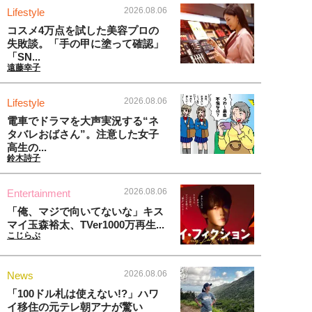
2026.08.06
Lifestyle
コスメ4万点を試した美容プロの
失敗談。「手の甲に塗って確認」
「SN...
遠藤幸子
2026.08.06
Lifestyle
電車でドラマを大声実況する“ネ
タバレおばさん”。注意した女子
高生の...
鈴木詩子
2026.08.06
Entertainment
「俺、マジで向いてないな」キス
マイ玉森裕太、TVer1000万再生...
こじらぶ
2026.08.06
News
「100ドル札は使えない!?」ハワ
イ移住の元テレ朝アナが驚い