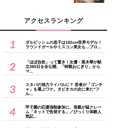
アクセスランキング
1
ダルビッシュの息子は182cm世界モデル！
ラウンドガールやミスコン美女も…プロ...
「ほぼ自炊」って驚き！女優・黒木華が献
2
立365日を全公開、「特製おにぎり」から
マ...
スタバの強力ライバルに？ 若者が「ゴンチ
3
ャ」を選ぶワケ。タピオカの次に来た“フ
ル...
甲子園の応援強制参加に、母親が猛クレー
4
ム「ネットで告発する」／びっくり体験人
気記...