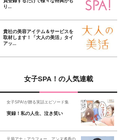
員登録するだけで様々な特典がも
り...
貴社の美容アイテム＆サービスを
取材します！「大人の美活」タイ
アッ...
女子SPA！の人気連載
女子SPA!が贈る実話エピソード集
実録！私の人生、泣き笑い
元局アナ・アラフォー、アンヌ遙香の