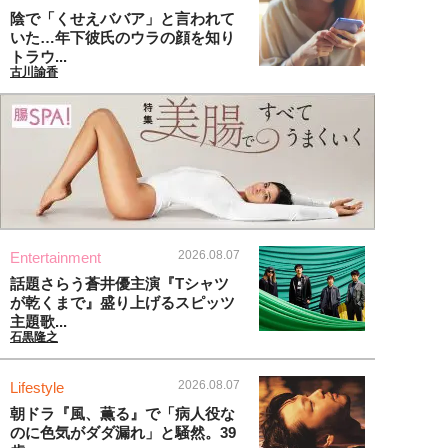
陰で「くせえババア」と言われて
いた…年下彼氏のウラの顔を知り
トラウ...
古川諭香
2026.08.07
Entertainment
話題さらう蒼井優主演『Tシャツ
が乾くまで』盛り上げるスピッツ
主題歌...
石黒隆之
2026.08.07
Lifestyle
朝ドラ『風、薫る』で「病人役な
のに色気がダダ漏れ」と騒然。39