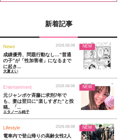
新着記事
2026.08.08
News
NEW
成績優秀、問題行動なし…“普通
の子”が「性加害者」になるまで
に起き...
大夏えい
2026.08.08
Entertainment
NEW
元ジャンポケ斉藤に求刑7年で
も、妻は翌日に“楽しすぎた“と投
稿。「...
エタノール純子
2026.08.08
Lifestyle
NEW
電車内で登山帰りの高齢女性2人