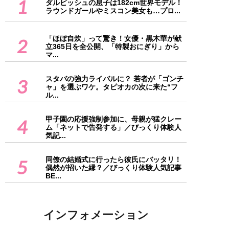
1
ダルビッシュの息子は182cm世界モデル！
ラウンドガールやミスコン美女も…プロ...
「ほぼ自炊」って驚き！女優・黒木華が献
2
立365日を全公開、「特製おにぎり」から
マ...
スタバの強力ライバルに？ 若者が「ゴンチ
3
ャ」を選ぶワケ。タピオカの次に来た“フ
ル...
甲子園の応援強制参加に、母親が猛クレー
4
ム「ネットで告発する」／びっくり体験人
気記...
同僚の結婚式に行ったら彼氏にバッタリ！
5
偶然が招いた縁？／びっくり体験人気記事
BE...
インフォメーション