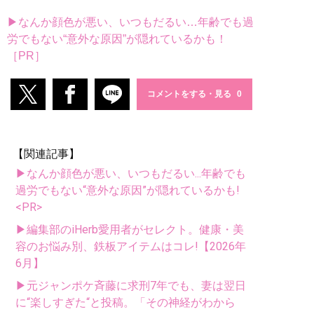
▶なんか顔色が悪い、いつもだるい…年齢でも過
労でもない“意外な原因”が隠れているかも！
［PR］
コメントをする・見る
【関連記事】
▶なんか顔色が悪い、いつもだるい...年齢でも
過労でもない“意外な原因”が隠れているかも!
<PR>
▶編集部のiHerb愛用者がセレクト。健康・美
容のお悩み別、鉄板アイテムはコレ!【2026年
6月】
▶元ジャンポケ斉藤に求刑7年でも、妻は翌日
に“楽しすぎた“と投稿。「その神経がわから