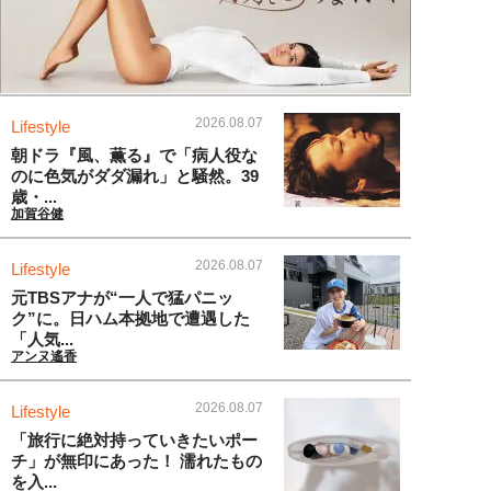
2026.08.07
Lifestyle
朝ドラ『風、薫る』で「病人役な
のに色気がダダ漏れ」と騒然。39
歳・...
加賀谷健
2026.08.07
Lifestyle
元TBSアナが“一人で猛パニッ
ク”に。日ハム本拠地で遭遇した
「人気...
アンヌ遙香
2026.08.07
Lifestyle
「旅行に絶対持っていきたいポー
チ」が無印にあった！ 濡れたもの
を入...