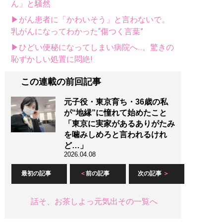
ん」と騒然
▶がん患者に「かわいそう」と言わないで。
乳がんになってわかった“傷つく言葉”
▶ひどい便秘になってしまい病院へ...。驚きの
恥ずかしい処置に悶絶!
この連載の前回記事
元子役・東京育ち・36歳の私
が“地縁”に憧れて始めたこと
「東京に実家があるありがたみ
を噛みしめろと言われるけれ
ど…」
2026.04.08
最初の記事
前の記事
次の記事
話そ、お茶しよっ元気出その一覧へ