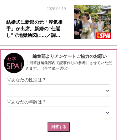
2026.06.19
結婚式に新郎の元「浮気相
手」が出席。新婦の“仕返
し”で地獄絵図に…／調…