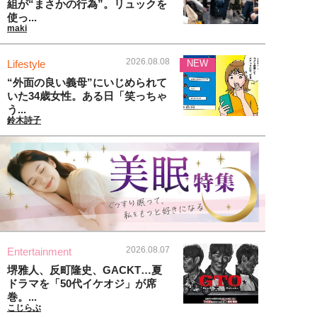
組が“まさかの行為”。リュックを
使っ...
maki
2026.08.08
Lifestyle
NEW
“外面の良い義母”にいじめられて
いた34歳女性。ある日「笑っちゃ
う...
鈴木詩子
2026.08.07
Entertainment
堺雅人、反町隆史、GACKT…夏
ドラマを「50代イケオジ」が席
巻。...
こじらぶ