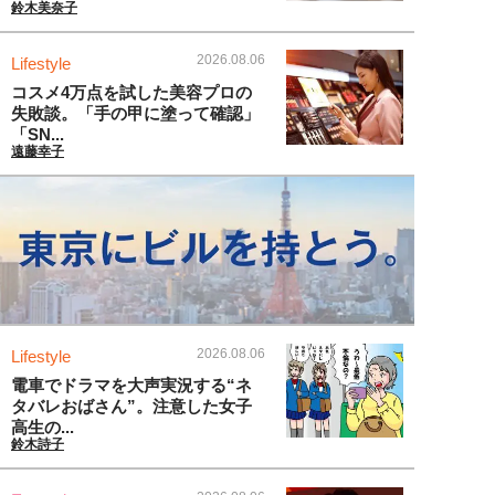
鈴木美奈子
2026.08.06
Lifestyle
コスメ4万点を試した美容プロの
失敗談。「手の甲に塗って確認」
「SN...
遠藤幸子
2026.08.06
Lifestyle
電車でドラマを大声実況する“ネ
タバレおばさん”。注意した女子
高生の...
鈴木詩子