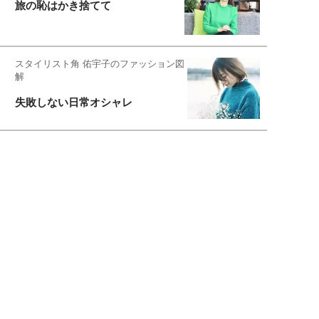
旅の恥はかき捨てて
スタイリスト角 佑宇子のファッション図
解
失敗しない日常オシャレ
元『渡鬼』子役・宇野なおみの
話そ、お茶しよっ元気出そ
恋愛コンサル菊乃が出会った女性たち
私が結婚できないワケ
宇垣美里が映画への想いを綴る