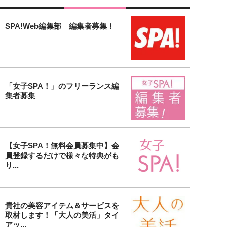
SPA!Web編集部 編集者募集！
「女子SPA！」のフリーランス編
集者募集
【女子SPA！無料会員募集中】会
員登録するだけで様々な特典がも
り...
貴社の美容アイテム＆サービスを
取材します！「大人の美活」タイ
アッ...