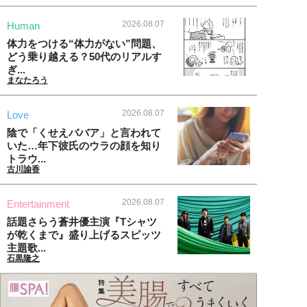
2026.08.07
Human
体力をつける“体力がない”問題、
どう乗り越える？50代のリアルす
ぎ...
まなたろう
2026.08.07
Love
陰で「くせえババア」と言われて
いた…年下彼氏のウラの顔を知り
トラウ...
古川諭香
2026.08.07
Entertainment
話題さらう蒼井優主演『Tシャツ
が乾くまで』盛り上げるスピッツ
主題歌...
石黒隆之