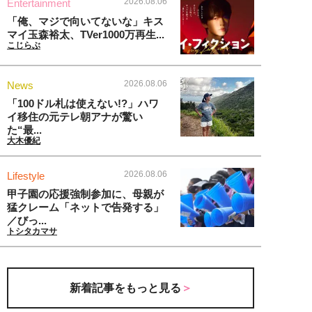
2026.08.06
Entertainment
「俺、マジで向いてないな」キス
マイ玉森裕太、TVer1000万再生...
こじらぶ
2026.08.06
News
「100ドル札は使えない!?」ハワ
イ移住の元テレ朝アナが驚い
た“最...
大木優紀
2026.08.06
Lifestyle
甲子園の応援強制参加に、母親が
猛クレーム「ネットで告発する」
／びっ...
トシタカマサ
新着記事をもっと見る