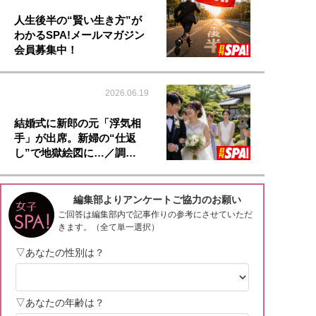
人生後半の“賢い生き方”が
わかるSPA!メールマガジン
会員募集中！
2026.06.19
結婚式に新郎の元「浮気相
手」が出席。新婦の“仕返
し”で地獄絵図に…／調…