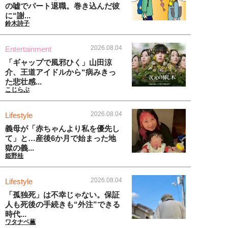
の嘘でパート退職。巻き込んだ彼
に“謝...
鈴木詩子
2026.08.04
Entertainment
「ギャップで風邪ひく」山田涼
介、王道アイドルから“病みきっ
た悲壮感...
こじらぶ
2026.08.04
Lifestyle
義母が「赤ちゃんより私を優先し
て」と…産後6か月で始まった地
獄の義...
姫野桂
2026.08.04
Lifestyle
「孤独死」は不幸じゃない。保証
人も死後の手続きも“外注”できる
時代...
ワタナベ薫