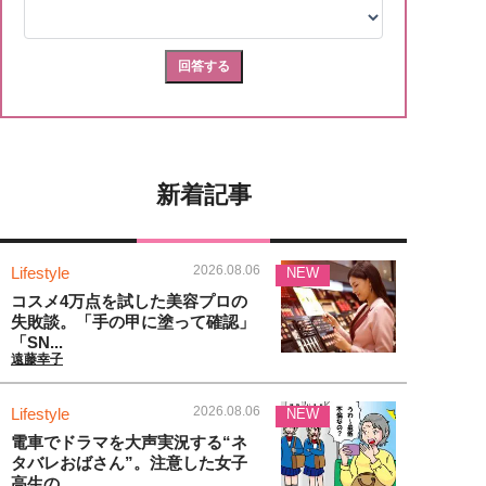
新着記事
2026.08.06
Lifestyle
NEW
コスメ4万点を試した美容プロの
失敗談。「手の甲に塗って確認」
「SN...
遠藤幸子
2026.08.06
Lifestyle
NEW
電車でドラマを大声実況する“ネ
タバレおばさん”。注意した女子
高生の...