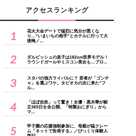
アクセスランキング
花火大会デートで猛烈に気分が悪くな
1
り…“いまいちの相手”とホテルに行って大
後悔／...
2
ダルビッシュの息子は182cm世界モデル！
ラウンドガールやミスコン美女も…プロ...
スタバの強力ライバルに？ 若者が「ゴンチ
3
ャ」を選ぶワケ。タピオカの次に来た“フ
ル...
「ほぼ自炊」って驚き！女優・黒木華が献
4
立365日を全公開、「特製おにぎり」から
マ...
甲子園の応援強制参加に、母親が猛クレー
5
ム「ネットで告発する」／びっくり体験人
気記...