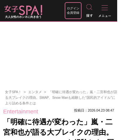
ログイン
会員登録
大人女性のホンネに向き合う
女子SPA！
エンタメ
「明確に待遇が変わった」嵐・二宮和也が語
る大ブレイクの理由。SMAP、Snow Manも経験した“国民的アイドル”に
上り詰める条件とは
Entertainment
投稿日：2026.04.23 08:47
「明確に待遇が変わった」嵐・二
宮和也が語る大ブレイクの理由。