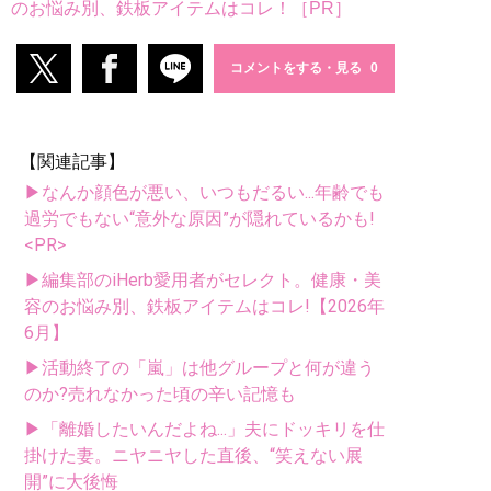
のお悩み別、鉄板アイテムはコレ！［PR］
コメントをする・見る
【関連記事】
▶なんか顔色が悪い、いつもだるい...年齢でも
過労でもない“意外な原因”が隠れているかも!
<PR>
▶編集部のiHerb愛用者がセレクト。健康・美
容のお悩み別、鉄板アイテムはコレ!【2026年
6月】
▶活動終了の「嵐」は他グループと何が違う
のか?売れなかった頃の辛い記憶も
▶「離婚したいんだよね...」夫にドッキリを仕
掛けた妻。ニヤニヤした直後、“笑えない展
開”に大後悔