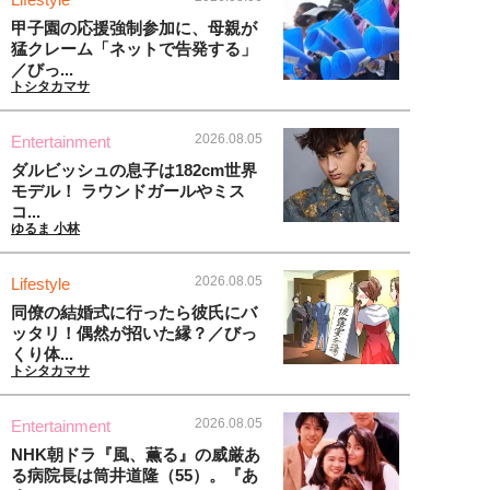
甲子園の応援強制参加に、母親が
猛クレーム「ネットで告発する」
／びっ...
トシタカマサ
2026.08.05
Entertainment
ダルビッシュの息子は182cm世界
モデル！ ラウンドガールやミス
コ...
ゆるま 小林
2026.08.05
Lifestyle
同僚の結婚式に行ったら彼氏にバ
ッタリ！偶然が招いた縁？／びっ
くり体...
トシタカマサ
2026.08.05
Entertainment
NHK朝ドラ『風、薫る』の威厳あ
る病院長は筒井道隆（55）。『あ