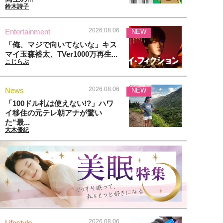
鈴木詩子
2026.08.06
Entertainment
NEW
「俺、マジで向いてないな」キス
マイ玉森裕太、TVer1000万再生...
こじらぶ
2026.08.06
News
NEW
「100ドル札は使えない!?」ハワ
イ移住の元テレ朝アナが驚い
た“最...
大木優紀
2026.08.06
Lifestyle