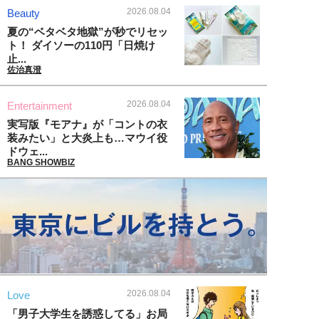
2026.08.04
Beauty
夏の“ベタベタ地獄”が秒でリセッ
ト！ ダイソーの110円「日焼け
止...
佐治真澄
2026.08.04
Entertainment
実写版『モアナ』が「コントの衣
装みたい」と大炎上も…マウイ役
ドウェ...
BANG SHOWBIZ
2026.08.04
Love
「男子大学生を誘惑してる」お局