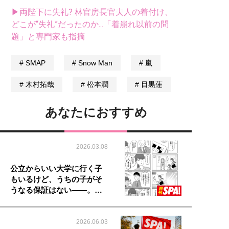
▶両陛下に失礼? 林官房長官夫人の着付け、
どこが“失礼”だったのか...「着崩れ以前の問
題」と専門家も指摘
SMAP
Snow Man
嵐
木村拓哉
松本潤
目黒蓮
あなたにおすすめ
2026.03.08
公立からいい大学に行く子
もいるけど、うちの子がそ
うなる保証はない――。…
2026.06.03