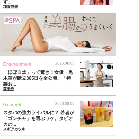
す...
加賀谷健
2026.08.05
Entertainment
「ほぼ自炊」って驚き！女優・黒
木華が献立365日を全公開、「特
製お...
森美樹
2026.08.05
Gourmet
スタバの強力ライバルに？ 若者が
「ゴンチャ」を選ぶワケ。タピオ
カの...
スギアカツキ