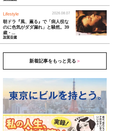
2026.08.07
Lifestyle
朝ドラ『風、薫る』で「病人役な
のに色気がダダ漏れ」と騒然。39
歳・...
加賀谷健
新着記事をもっと見る