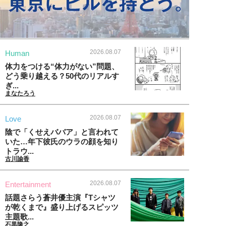
2026.08.07
Human
体力をつける“体力がない”問題、
どう乗り越える？50代のリアルす
ぎ...
まなたろう
2026.08.07
Love
陰で「くせえババア」と言われて
いた…年下彼氏のウラの顔を知り
トラウ...
古川諭香
2026.08.07
Entertainment
話題さらう蒼井優主演『Tシャツ
が乾くまで』盛り上げるスピッツ
主題歌...
石黒隆之