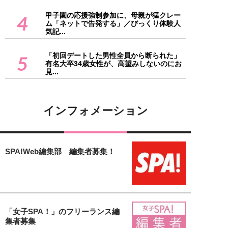
甲子園の応援強制参加に、母親が猛クレー
4
ム「ネットで告発する」／びっくり体験人
気記...
「初回デートした男性全員から断られた」
5
有名大卒34歳女性が、高望みしないのにお
見...
インフォメーション
SPA!Web編集部 編集者募集！
「女子SPA！」のフリーランス編
集者募集