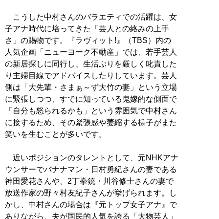
こうした中村さんのバラエティでの活躍は、女
子アナ時代に培ってきた「芸人との絡みの上手
さ」の賜物です。『ラヴィット!』（TBS）内の
人気企画「ニューヨーク不動産」では、若手芸人
の新居探しに同行し、生活ぶりを厳しく叱責した
り主婦目線でアドバイスしたりしています。芸人
側は「大先輩・さまぁ～ず大竹の妻」という立場
に緊張しつつ、すでに知っている鬼嫁的な側面で
「自分も怒られるかも」という雰囲気で中村さん
に接するため、その緊張感や萎縮する様子がまた
笑いを生むことが多いです。
近いポジションのタレントとして、元NHKアナ
ウンサーでバナナマン・日村勇紀さんの妻である
神田愛花さんや、2丁拳銃・川谷修士さんの妻で
放送作家の野々村友紀子さんが挙げられます。し
かし、中村さんの場合は『元トップ女子アナ』で
ありながら、夫が国民的人気を誇る「大物芸人」