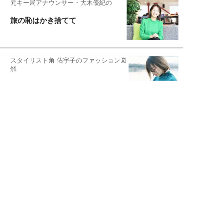
元キー局アナウンサー・大木優紀の
旅の恥はかき捨てて
スタイリスト角 佑宇子のファッション図
解
失敗しない日常オシャレ
元『渡鬼』子役・宇野なおみの
話そ、お茶しよっ元気出そ
宇垣美里が映画への想いを綴る
宇垣美里の沼落ちシネマ