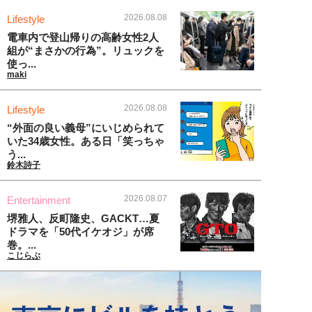
2026.08.08
Lifestyle
電車内で登山帰りの高齢女性2人
組が“まさかの行為”。リュックを
使っ...
maki
2026.08.08
Lifestyle
“外面の良い義母”にいじめられて
いた34歳女性。ある日「笑っちゃ
う...
鈴木詩子
2026.08.07
Entertainment
堺雅人、反町隆史、GACKT…夏
ドラマを「50代イケオジ」が席
巻。...
こじらぶ