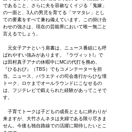
であること、さらに夫を容赦なくイジる「鬼嫁」
の一面と、3人の男児を育てる「ママタレ」とし
ての要素をすべて兼ね備えています。この掛け合
わせの強さは、現在の芸能界において唯一無二と
言えるでしょう。
元女子アナという肩書は、ニュース番組にも呼
ばれやすい強みがあります。『ラヴィット!』で
は田村真子アナの休暇中にMCの代打を務め、
『ひるおび』（TBS）でもコメンテーターを担
当。ニュース、バラエティの司会進行からひな壇
トーク、ロケまでオールラウンドにこなせるの
は、フジテレビで鍛えられた経験があってこそで
す。
子育てトークは子どもの成長とともに終わりが
来ますが、大竹さんネタは夫婦である限り尽きま
せん。今後も独自路線での活躍に期待したいとこ