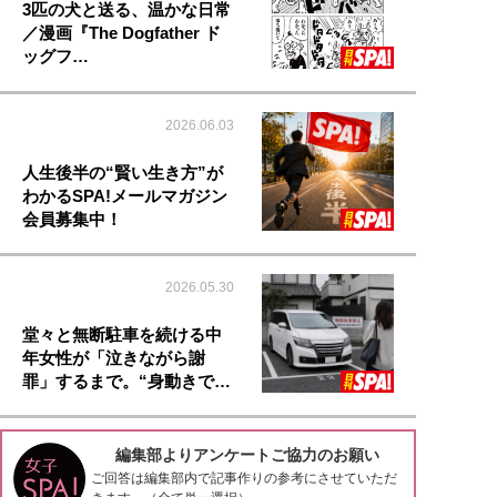
3匹の犬と送る、温かな日常
／漫画『The Dogfather ド
ッグフ…
2026.06.03
人生後半の“賢い生き方”が
わかるSPA!メールマガジン
会員募集中！
2026.05.30
堂々と無断駐車を続ける中
年女性が「泣きながら謝
罪」するまで。“身動きで…