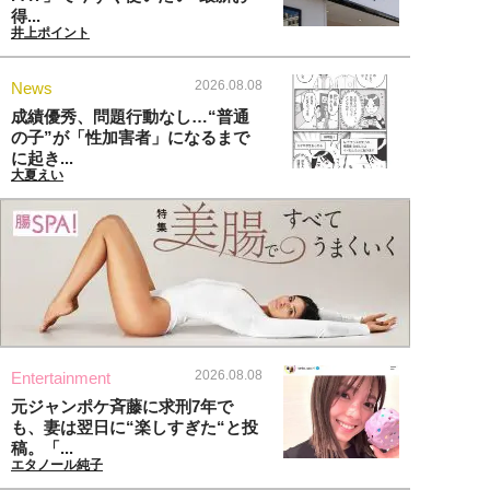
得...
井上ポイント
2026.08.08
News
成績優秀、問題行動なし…“普通
の子”が「性加害者」になるまで
に起き...
大夏えい
2026.08.08
Entertainment
元ジャンポケ斉藤に求刑7年で
も、妻は翌日に“楽しすぎた“と投
稿。「...
エタノール純子