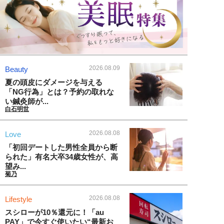
2026.08.09
Beauty
夏の頭皮にダメージを与える
「NG行為」とは？予約の取れな
い鍼灸師が...
白石明世
2026.08.08
Love
「初回デートした男性全員から断
られた」有名大卒34歳女性が、高
望み...
菊乃
2026.08.08
Lifestyle
スシローが10％還元に！「au
PAY」で今すぐ使いたい“最新お