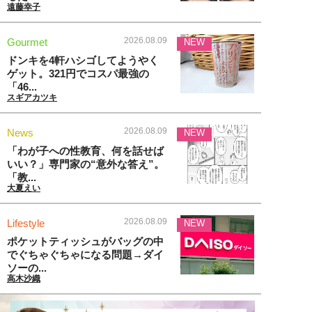
遠藤幸子
2026.08.09
Gourmet
NEW
ドンキを4軒ハシゴしてようやく
ゲット。321円でコスパ最強の
「46...
スギアカツキ
2026.08.09
News
NEW
「わが子への性教育、何を話せば
いい？」専門家の“意外な答え”。
「教...
大夏えい
2026.08.09
Lifestyle
NEW
ポケットティッシュがバッグの中
でぐちゃぐちゃになる問題→ダイ
ソーの...
高木沙織