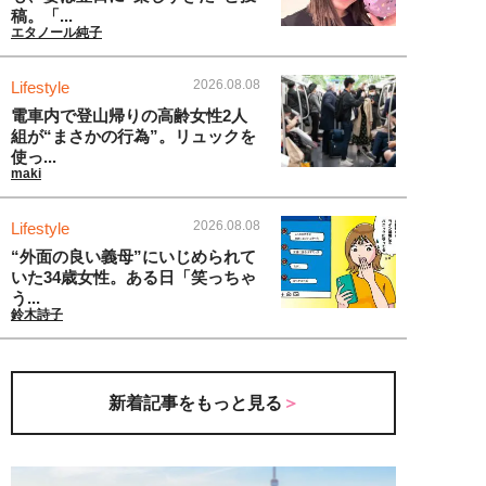
稿。「...
エタノール純子
2026.08.08
Lifestyle
電車内で登山帰りの高齢女性2人
組が“まさかの行為”。リュックを
使っ...
maki
2026.08.08
Lifestyle
“外面の良い義母”にいじめられて
いた34歳女性。ある日「笑っちゃ
う...
鈴木詩子
新着記事をもっと見る