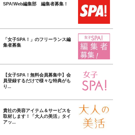
SPA!Web編集部 編集者募集！
「女子SPA！」のフリーランス編
集者募集
【女子SPA！無料会員募集中】会
員登録するだけで様々な特典がも
り...
貴社の美容アイテム＆サービスを
取材します！「大人の美活」タイ
アッ...