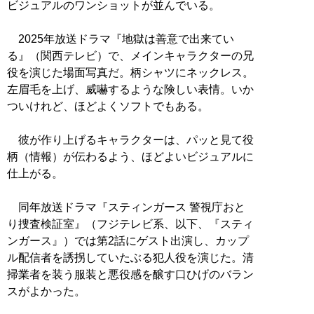
ビジュアルのワンショットが並んでいる。
2025年放送ドラマ『地獄は善意で出来てい
る』（関西テレビ）で、メインキャラクターの兄
役を演じた場面写真だ。柄シャツにネックレス。
左眉毛を上げ、威嚇するような険しい表情。いか
ついけれど、ほどよくソフトでもある。
彼が作り上げるキャラクターは、パッと見て役
柄（情報）が伝わるよう、ほどよいビジュアルに
仕上がる。
同年放送ドラマ『スティンガース 警視庁おと
り捜査検証室』（フジテレビ系、以下、『スティ
ンガース』）では第2話にゲスト出演し、カップ
ル配信者を誘拐していたぶる犯人役を演じた。清
掃業者を装う服装と悪役感を醸す口ひげのバラン
スがよかった。