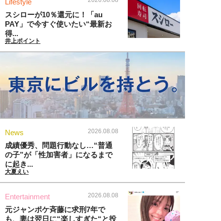
2026.08.08
Lifestyle
スシローが10％還元に！「au
PAY」で今すぐ使いたい“最新お
得...
井上ポイント
2026.08.08
News
成績優秀、問題行動なし…“普通
の子”が「性加害者」になるまで
に起き...
大夏えい
2026.08.08
Entertainment
元ジャンポケ斉藤に求刑7年で
も、妻は翌日に“楽しすぎた“と投