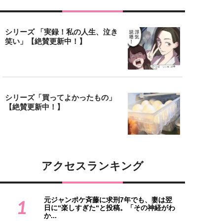
シリーズ 「実録！私の人生、泣き
笑い」【絶賛更新中！】
シリーズ「買ってよかったもの」
【絶賛更新中！】
アクセスランキング
元ジャンポケ斉藤に求刑7年でも、妻は翌
1
日に“楽しすぎた“と投稿。「その神経がわ
か...