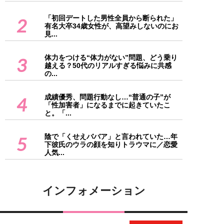
「初回デートした男性全員から断られた」
2
有名大卒34歳女性が、高望みしないのにお
見...
体力をつける“体力がない”問題、どう乗り
3
越える？50代のリアルすぎる悩みに共感
の...
成績優秀、問題行動なし…“普通の子”が
4
「性加害者」になるまでに起きていたこ
と。「...
陰で「くせえババア」と言われていた…年
5
下彼氏のウラの顔を知りトラウマに／恋愛
人気...
インフォメーション