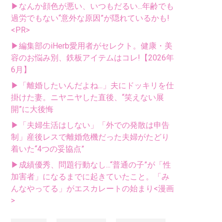
▶なんか顔色が悪い、いつもだるい...年齢でも
過労でもない“意外な原因”が隠れているかも!
<PR>
▶編集部のiHerb愛用者がセレクト。健康・美
容のお悩み別、鉄板アイテムはコレ!【2026年
6月】
▶「離婚したいんだよね...」夫にドッキリを仕
掛けた妻。ニヤニヤした直後、“笑えない展
開”に大後悔
▶「夫婦生活はしない」「外での発散は申告
制」産後レスで離婚危機だった夫婦がたどり
着いた“4つの妥協点”
▶成績優秀、問題行動なし...“普通の子”が「性
加害者」になるまでに起きていたこと。「み
んなやってる」がエスカレートの始まり<漫画
>