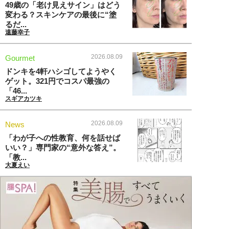
49歳の「老け見えサイン」はどう
変わる？スキンケアの最後に“塗
るだ...
遠藤幸子
2026.08.09
Gourmet
ドンキを4軒ハシゴしてようやく
ゲット。321円でコスパ最強の
「46...
スギアカツキ
2026.08.09
News
「わが子への性教育、何を話せば
いい？」専門家の“意外な答え”。
「教...
大夏えい