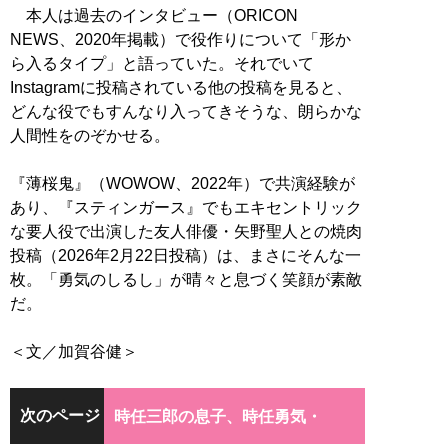
本人は過去のインタビュー（ORICON
NEWS、2020年掲載）で役作りについて「形か
ら入るタイプ」と語っていた。それでいて
Instagramに投稿されている他の投稿を見ると、
どんな役でもすんなり入ってきそうな、朗らかな
人間性をのぞかせる。
『薄桜鬼』（WOWOW、2022年）で共演経験が
あり、『スティンガース』でもエキセントリック
な要人役で出演した友人俳優・矢野聖人との焼肉
投稿（2026年2月22日投稿）は、まさにそんな一
枚。「勇気のしるし」が晴々と息づく笑顔が素敵
だ。
＜文／加賀谷健＞
次のページ
時任三郎の息子、時任勇気・