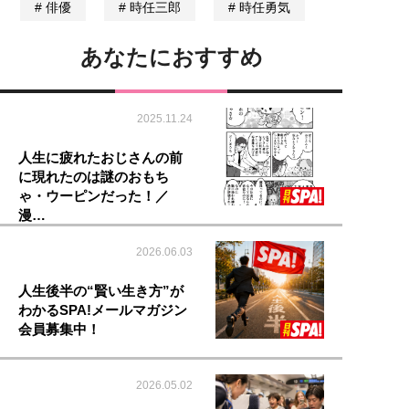
俳優
時任三郎
時任勇気
あなたにおすすめ
2025.11.24
人生に疲れたおじさんの前
に現れたのは謎のおもち
ゃ・ウーピンだった！／
漫…
2026.06.03
人生後半の“賢い生き方”が
わかるSPA!メールマガジン
会員募集中！
2026.05.02