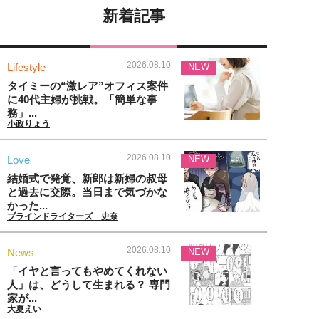
新着記事
2026.08.10
Lifestyle
NEW
タイミーの“激レア”オフィス案件
に40代主婦が挑戦。「簡単な事
務」...
小政りょう
2026.08.10
Love
NEW
結婚式で発覚、新郎は新婦の叔母
と過去に交際。当日まで気づかな
かった...
ブラインドライターズ 史奈
2026.08.10
News
NEW
「イヤと言ってもやめてくれない
人」は、どうして生まれる？ 専門
家が...
大夏えい