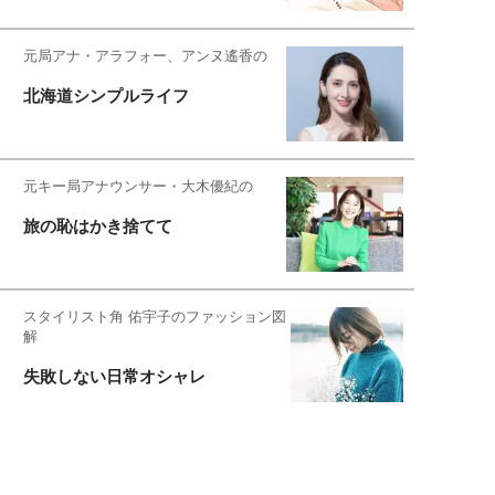
元局アナ・アラフォー、アンヌ遙香の
北海道シンプルライフ
元キー局アナウンサー・大木優紀の
旅の恥はかき捨てて
スタイリスト角 佑宇子のファッション図
解
失敗しない日常オシャレ
元『渡鬼』子役・宇野なおみの
話そ、お茶しよっ元気出そ