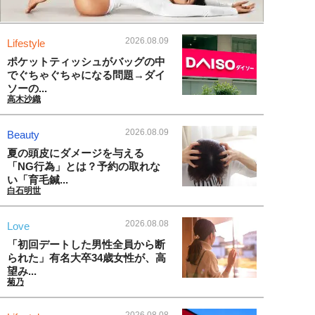
2026.08.09
Lifestyle
ポケットティッシュがバッグの中
でぐちゃぐちゃになる問題→ダイ
ソーの...
高木沙織
2026.08.09
Beauty
夏の頭皮にダメージを与える
「NG行為」とは？予約の取れな
い「育毛鍼...
白石明世
2026.08.08
Love
「初回デートした男性全員から断
られた」有名大卒34歳女性が、高
望み...
菊乃