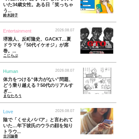
いた34歳女性。ある日「笑っちゃ
う...
鈴木詩子
2026.08.07
Entertainment
堺雅人、反町隆史、GACKT…夏
ドラマを「50代イケオジ」が席
巻。...
こじらぶ
2026.08.07
Human
体力をつける“体力がない”問題、
どう乗り越える？50代のリアルす
ぎ...
まなたろう
2026.08.07
Love
陰で「くせえババア」と言われて
いた…年下彼氏のウラの顔を知り
トラウ...
古川諭香