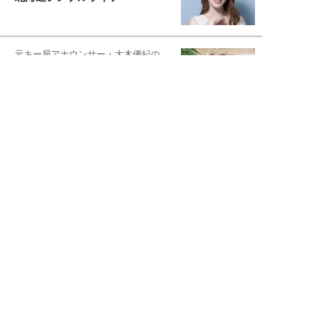
元キー局アナウンサー・大木優紀の
旅の恥はかき捨てて
スタイリスト角 佑宇子のファッション図
解
失敗しない日常オシャレ
元『渡鬼』子役・宇野なおみの
話そ、お茶しよっ元気出そ
宇垣美里が映画への想いを綴る