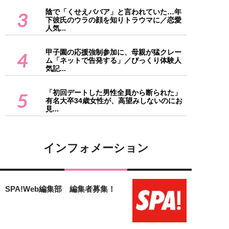
陰で「くせえババア」と言われていた…年
3
下彼氏のウラの顔を知りトラウマに／恋愛
人気...
甲子園の応援強制参加に、母親が猛クレー
4
ム「ネットで告発する」／びっくり体験人
気記...
「初回デートした男性全員から断られた」
5
有名大卒34歳女性が、高望みしないのにお
見...
インフォメーション
SPA!Web編集部 編集者募集！