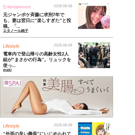
2026.08.08
Entertainment
元ジャンポケ斉藤に求刑7年で
も、妻は翌日に“楽しすぎた“と投
稿。「...
エタノール純子
2026.08.08
Lifestyle
電車内で登山帰りの高齢女性2人
組が“まさかの行為”。リュックを
使っ...
maki
2026.08.08
Lifestyle
“外面の良い義母”にいじめられて