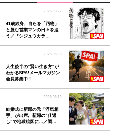
2026.03.27
41歳独身、自らを「汚物」
と蔑む営業マンの日々を追
う／『シジュウカラ…
2026.06.03
人生後半の“賢い生き方”が
わかるSPA!メールマガジン
会員募集中！
2026.06.19
結婚式に新郎の元「浮気相
手」が出席。新婦の“仕返
し”で地獄絵図に…／調…