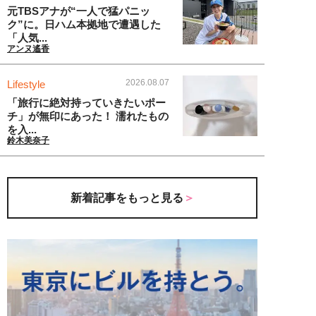
元TBSアナが“一人で猛パニッ
ク”に。日ハム本拠地で遭遇した
「人気...
アンヌ遙香
2026.08.07
Lifestyle
「旅行に絶対持っていきたいポー
チ」が無印にあった！ 濡れたもの
を入...
鈴木美奈子
新着記事をもっと見る