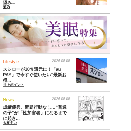
望み...
菊乃
2026.08.08
Lifestyle
スシローが10％還元に！「au
PAY」で今すぐ使いたい“最新お
得...
井上ポイント
2026.08.08
News
成績優秀、問題行動なし…“普通
の子”が「性加害者」になるまで
に起き...
大夏えい