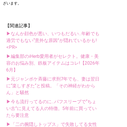
ざいます。
【関連記事】
▶なんか顔色が悪い、いつもだるい...年齢でも
過労でもない“意外な原因”が隠れているかも!
<PR>
▶編集部のiHerb愛用者がセレクト。健康・美
容のお悩み別、鉄板アイテムはコレ!【2026年
6月】
▶元ジャンポケ斉藤に求刑7年でも、妻は翌日
に“楽しすぎた“と投稿。「その神経がわから
ん」と騒然
▶今も流行ってるのに...パフスリーブで“ちょ
い古”に見えてる人の特徴。5年前に買ってい
たら要注意
▶「二の腕隠しトップス」で失敗してる女性