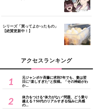
シリーズ「買ってよかったもの」
【絶賛更新中！】
アクセスランキング
元ジャンポケ斉藤に求刑7年でも、妻は翌
1
日に“楽しすぎた“と投稿。「その神経がわ
か...
体力をつける“体力がない”問題、どう乗り
2
越える？50代のリアルすぎる悩みに共感
の...