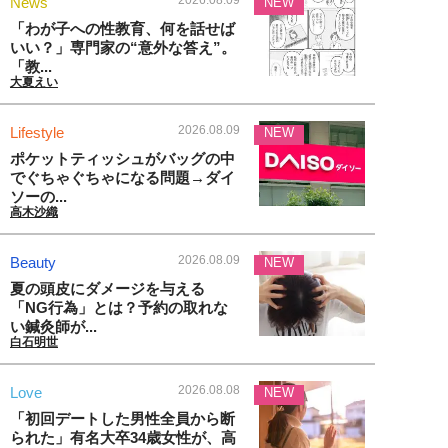
2026.08.09
News
NEW
「わが子への性教育、何を話せば
いい？」専門家の“意外な答え”。
「教...
大夏えい
2026.08.09
Lifestyle
NEW
ポケットティッシュがバッグの中
でぐちゃぐちゃになる問題→ダイ
ソーの...
高木沙織
2026.08.09
Beauty
NEW
夏の頭皮にダメージを与える
「NG行為」とは？予約の取れな
い鍼灸師が...
白石明世
2026.08.08
Love
NEW
「初回デートした男性全員から断
られた」有名大卒34歳女性が、高