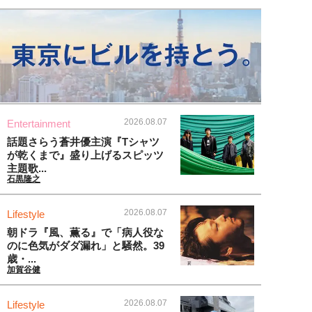
2026.08.07
Entertainment
話題さらう蒼井優主演『Tシャツ
が乾くまで』盛り上げるスピッツ
主題歌...
石黒隆之
2026.08.07
Lifestyle
朝ドラ『風、薫る』で「病人役な
のに色気がダダ漏れ」と騒然。39
歳・...
加賀谷健
2026.08.07
Lifestyle