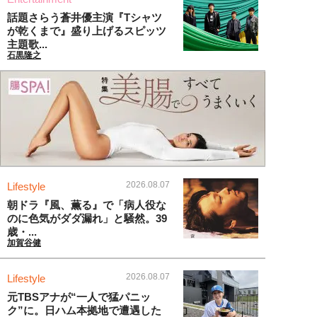
話題さらう蒼井優主演『Tシャツ
が乾くまで』盛り上げるスピッツ
主題歌...
石黒隆之
2026.08.07
Lifestyle
朝ドラ『風、薫る』で「病人役な
のに色気がダダ漏れ」と騒然。39
歳・...
加賀谷健
2026.08.07
Lifestyle
元TBSアナが“一人で猛パニッ
ク”に。日ハム本拠地で遭遇した