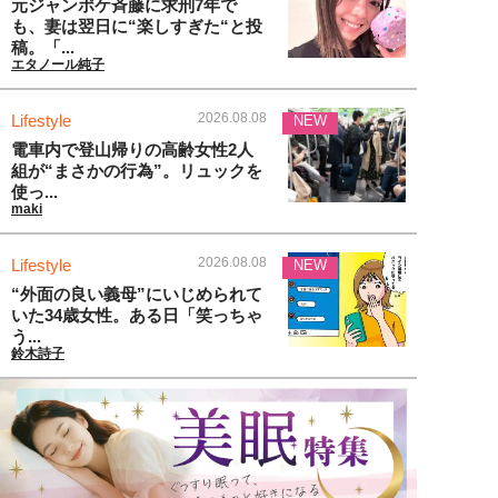
元ジャンポケ斉藤に求刑7年で
も、妻は翌日に“楽しすぎた“と投
稿。「...
エタノール純子
2026.08.08
Lifestyle
NEW
電車内で登山帰りの高齢女性2人
組が“まさかの行為”。リュックを
使っ...
maki
2026.08.08
Lifestyle
NEW
“外面の良い義母”にいじめられて
いた34歳女性。ある日「笑っちゃ
う...
鈴木詩子