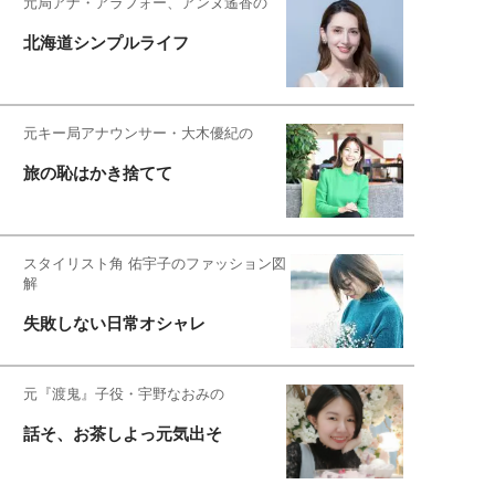
元局アナ・アラフォー、アンヌ遙香の
北海道シンプルライフ
元キー局アナウンサー・大木優紀の
旅の恥はかき捨てて
スタイリスト角 佑宇子のファッション図
解
失敗しない日常オシャレ
元『渡鬼』子役・宇野なおみの
話そ、お茶しよっ元気出そ