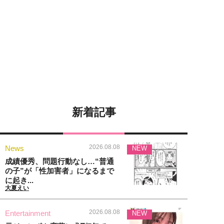
新着記事
2026.08.08
News
NEW
成績優秀、問題行動なし…“普通
の子”が「性加害者」になるまで
に起き...
大夏えい
2026.08.08
Entertainment
NEW