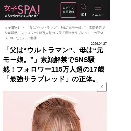
ログイン
会員登録
大人女性のホンネに向き合う
女子SPA！
「父は“ウルトラマン”、母は“元モー娘。”」素顔解禁で
SNS騒然！フォロワー115万人超の17歳「最強サラブレッド」の正体。
0427_モデル2世③
2026.04.27
「父は“ウルトラマン”、母は“元
モー娘。”」素顔解禁でSNS騒
然！フォロワー115万人超の17歳
「最強サラブレッド」の正体。
☓