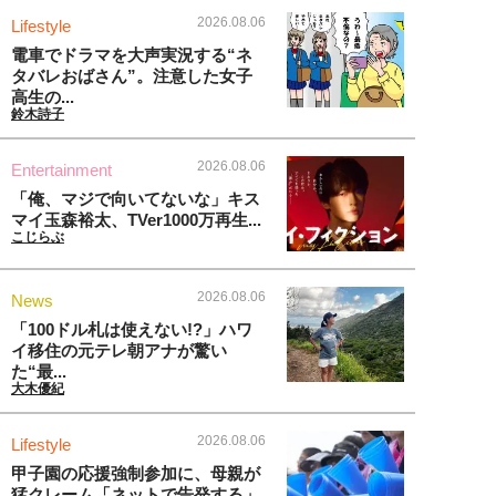
2026.08.06
Lifestyle
電車でドラマを大声実況する“ネ
タバレおばさん”。注意した女子
高生の...
鈴木詩子
2026.08.06
Entertainment
「俺、マジで向いてないな」キス
マイ玉森裕太、TVer1000万再生...
こじらぶ
2026.08.06
News
「100ドル札は使えない!?」ハワ
イ移住の元テレ朝アナが驚い
た“最...
大木優紀
2026.08.06
Lifestyle
甲子園の応援強制参加に、母親が
猛クレーム「ネットで告発する」