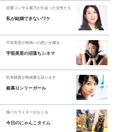
恋愛コンサル菊乃が出会った女性たち
私が結婚できないワケ
宇垣美里が映画への想いを綴る
宇垣美里の沼落ちシネマ
松本穂香が映画愛を語ります
銀幕ロンリーガール
猫バカライターがおくる
今日のにゃんこタイム