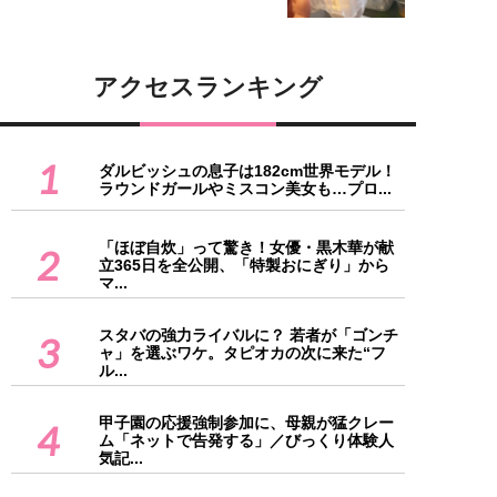
アクセスランキング
1
ダルビッシュの息子は182cm世界モデル！
ラウンドガールやミスコン美女も…プロ...
「ほぼ自炊」って驚き！女優・黒木華が献
2
立365日を全公開、「特製おにぎり」から
マ...
スタバの強力ライバルに？ 若者が「ゴンチ
3
ャ」を選ぶワケ。タピオカの次に来た“フ
ル...
甲子園の応援強制参加に、母親が猛クレー
4
ム「ネットで告発する」／びっくり体験人
気記...