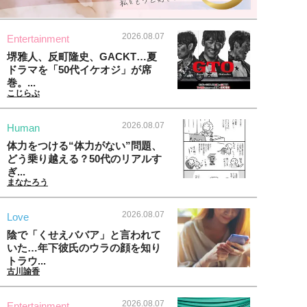
2026.08.07
Entertainment
堺雅人、反町隆史、GACKT…夏
ドラマを「50代イケオジ」が席
巻。...
こじらぶ
2026.08.07
Human
体力をつける“体力がない”問題、
どう乗り越える？50代のリアルす
ぎ...
まなたろう
2026.08.07
Love
陰で「くせえババア」と言われて
いた…年下彼氏のウラの顔を知り
トラウ...
古川諭香
2026.08.07
Entertainment