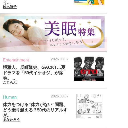
う...
鈴木詩子
2026.08.07
Entertainment
堺雅人、反町隆史、GACKT…夏
ドラマを「50代イケオジ」が席
巻。...
こじらぶ
2026.08.07
Human
体力をつける“体力がない”問題、
どう乗り越える？50代のリアルす
ぎ...
まなたろう