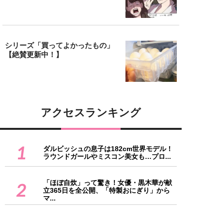
シリーズ「買ってよかったもの」
【絶賛更新中！】
アクセスランキング
1
ダルビッシュの息子は182cm世界モデル！
ラウンドガールやミスコン美女も…プロ...
「ほぼ自炊」って驚き！女優・黒木華が献
2
立365日を全公開、「特製おにぎり」から
マ...