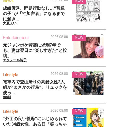
News
NEW
成績優秀、問題行動なし…“普通
の子”が「性加害者」になるまで
に起き...
大夏えい
2026.08.08
Entertainment
NEW
元ジャンポケ斉藤に求刑7年で
も、妻は翌日に“楽しすぎた“と投
稿。「...
エタノール純子
2026.08.08
Lifestyle
NEW
電車内で登山帰りの高齢女性2人
組が“まさかの行為”。リュックを
使っ...
maki
2026.08.08
Lifestyle
NEW
“外面の良い義母”にいじめられて
いた34歳女性。ある日「笑っちゃ