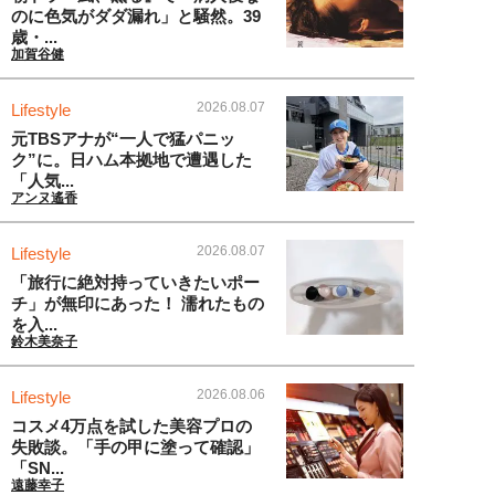
のに色気がダダ漏れ」と騒然。39
歳・...
加賀谷健
2026.08.07
Lifestyle
元TBSアナが“一人で猛パニッ
ク”に。日ハム本拠地で遭遇した
「人気...
アンヌ遙香
2026.08.07
Lifestyle
「旅行に絶対持っていきたいポー
チ」が無印にあった！ 濡れたもの
を入...
鈴木美奈子
2026.08.06
Lifestyle
コスメ4万点を試した美容プロの
失敗談。「手の甲に塗って確認」
「SN...
遠藤幸子