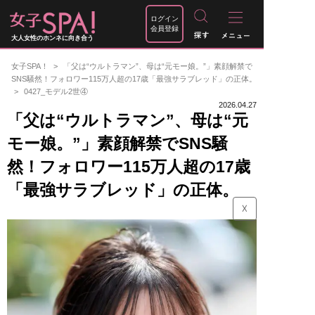
ログイン
会員登録
大人女性のホンネに向き合う
女子SPA！
「父は“ウルトラマン”、母は“元モー娘。”」素顔解禁で
SNS騒然！フォロワー115万人超の17歳「最強サラブレッド」の正体。
0427_モデル2世④
2026.04.27
「父は“ウルトラマン”、母は“元
モー娘。”」素顔解禁でSNS騒
然！フォロワー115万人超の17歳
「最強サラブレッド」の正体。
☓