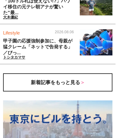
「100ドル札は使えない!?」ハワ
イ移住の元テレ朝アナが驚い
た“最...
大木優紀
2026.08.06
Lifestyle
甲子園の応援強制参加に、母親が
猛クレーム「ネットで告発する」
／びっ...
トシタカマサ
新着記事をもっと見る