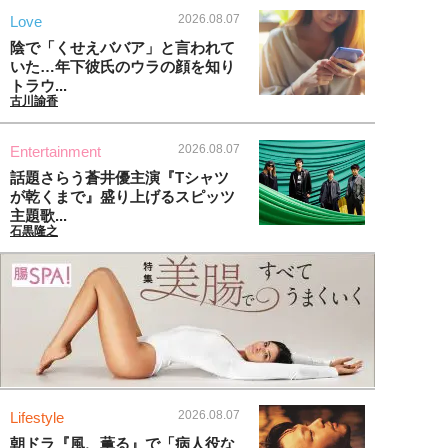
2026.08.07
Love
陰で「くせえババア」と言われて
いた…年下彼氏のウラの顔を知り
トラウ...
古川諭香
2026.08.07
Entertainment
話題さらう蒼井優主演『Tシャツ
が乾くまで』盛り上げるスピッツ
主題歌...
石黒隆之
2026.08.07
Lifestyle
朝ドラ『風、薫る』で「病人役な