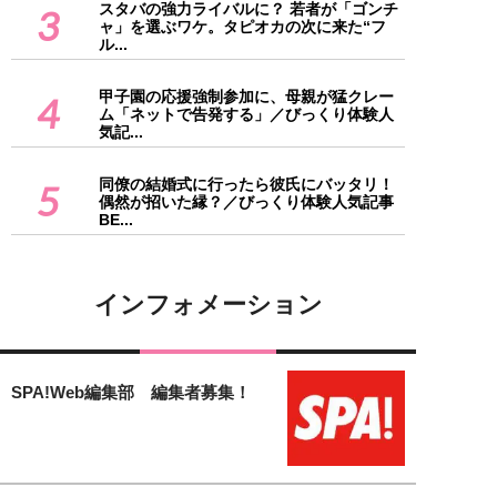
スタバの強力ライバルに？ 若者が「ゴンチ
3
ャ」を選ぶワケ。タピオカの次に来た“フ
ル...
甲子園の応援強制参加に、母親が猛クレー
4
ム「ネットで告発する」／びっくり体験人
気記...
同僚の結婚式に行ったら彼氏にバッタリ！
5
偶然が招いた縁？／びっくり体験人気記事
BE...
インフォメーション
SPA!Web編集部 編集者募集！