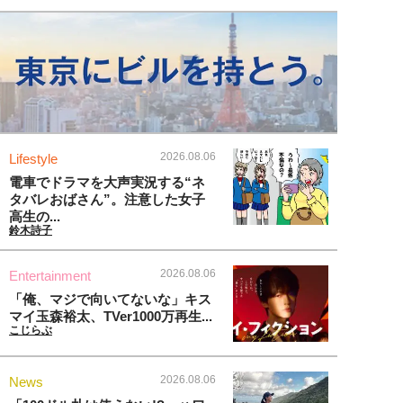
2026.08.06
Lifestyle
電車でドラマを大声実況する“ネ
タバレおばさん”。注意した女子
高生の...
鈴木詩子
2026.08.06
Entertainment
「俺、マジで向いてないな」キス
マイ玉森裕太、TVer1000万再生...
こじらぶ
2026.08.06
News