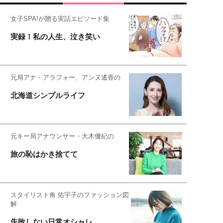
女子SPA!が贈る実話エピソード集
実録！私の人生、泣き笑い
元局アナ・アラフォー、アンヌ遙香の
北海道シンプルライフ
元キー局アナウンサー・大木優紀の
旅の恥はかき捨てて
スタイリスト角 佑宇子のファッション図
解
失敗しない日常オシャレ