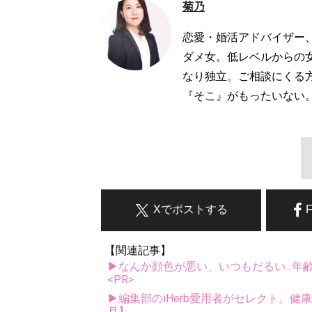
菊乃
恋愛・婚活アドバイザー
ダメ女。低レベルからの
なり独立。ご相談にくる
『そこ』がもったいない。」他
Xでポストする
【関連記事】
▶なんか顔色が悪い、いつもだるい...年
<PR>
▶編集部のiHerb愛用者がセレクト。健
月】