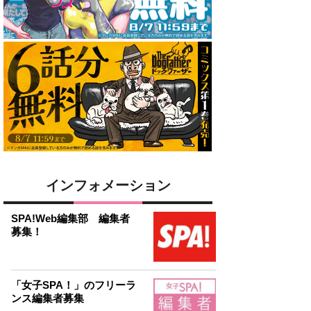
インフォメーション
SPA!Web編集部 編集者
募集！
「女子SPA！」のフリーラ
ンス編集者募集