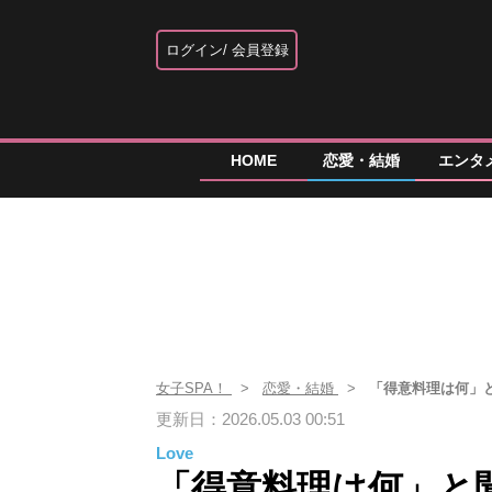
ログイン
会員登録
HOME
恋愛・結婚
エンタ
女子SPA！
恋愛・結婚
「得意料理は何」
更新日：2026.05.03 00:51
Love
「得意料理は何」と