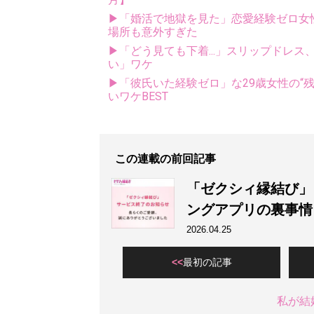
▶「婚活で地獄を見た」恋愛経験ゼロ女
場所も意外すぎた
▶「どう見ても下着...」スリップドレ
い」ワケ
▶「彼氏いた経験ゼロ」な29歳女性の“残
いワケBEST
この連載の前回記事
「ゼクシィ縁結び」
ングアプリの裏事情
2026.04.25
最初の記事
私が結