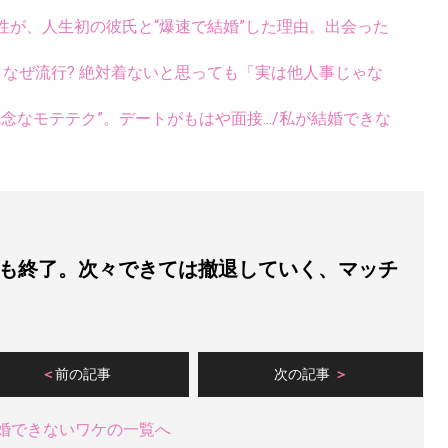
性が、人生初の彼氏と“爆速で結婚”した理由。出会った
ス、なぜ流行? 絶対着ないと思っても「実は他人事じゃな
念なモテテク”。デートがもはや面接.../私が結婚できな
も終了。次々できては撤退していく、マッチ
前の記事
次の記事
婚できないワケの一覧へ