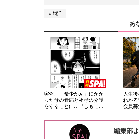
婚活
あ
突然、「希少がん」にかか
人生後
った母の看病と祖母の介護
わかる
をすることに…『しもて…
会員募