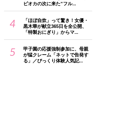
ピオカの次に来た“フル...
4
「ほぼ自炊」って驚き！女優・
黒木華が献立365日を全公開、
「特製おにぎり」からマ...
5
甲子園の応援強制参加に、母親
が猛クレーム「ネットで告発す
る」／びっくり体験人気記...