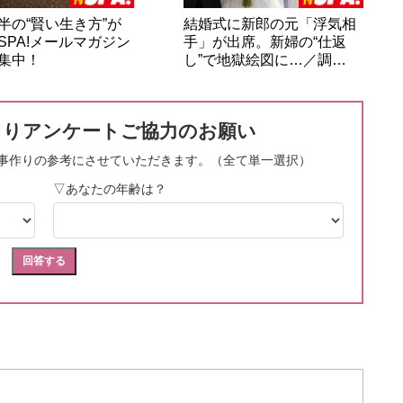
半の“賢い生き方”が
結婚式に新郎の元「浮気相
SPA!メールマガジン
手」が出席。新婦の“仕返
集中！
し”で地獄絵図に…／調…