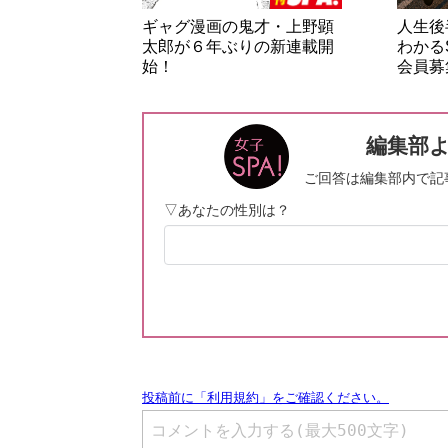
ギャグ漫画の鬼才・上野顕
人生後
太郎が６年ぶりの新連載開
わかる
始！
会員募