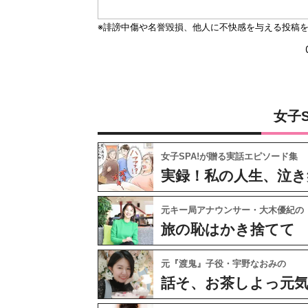
女子
女子SPA!が贈る実話エピソード集
実録！私の人生、泣き
元キー局アナウンサー・大木優紀の
旅の恥はかき捨てて
元『渡鬼』子役・宇野なおみの
話そ、お茶しよっ元