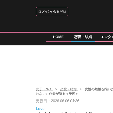
ログイン
会員登録
HOME
恋愛・結婚
エンタ
女子SPA！
恋愛・結婚
女性の離婚を描い
れない』作者が語る＜漫画＞
更新日：2026.06.06 04:36
Love