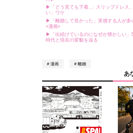
▶「どう見ても下着...」スリップドレ
い」ワケ
▶「離婚して良かった」実感する人が多
<漫画>
▶「出続けているのになぜか懐かしい」5
時代と現在の変貌を辿る
漫画
離婚
あ