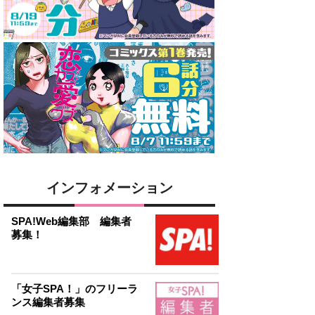
インフォメーション
SPA!Web編集部 編集者
募集！
「女子SPA！」のフリーラ
ンス編集者募集