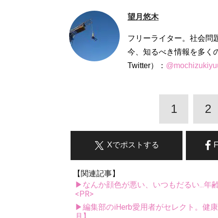
望月悠木
フリーライター。社会問
今、知るべき情報を多く
Twitter）：
@mochizukiyu
1
2
Xでポストする
【関連記事】
▶なんか顔色が悪い、いつもだるい...年
<PR>
▶編集部のiHerb愛用者がセレクト。健
月】