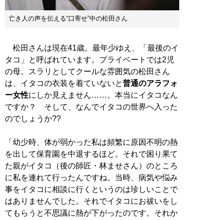
亡き人の声を伝える“口寄せ”中の松田さん
松田さんは現在41歳。最年少ゆえ、「最後のイ
タコ」と呼ばれています。プライベートでは2児
の母。スラリとしてクールな雰囲気の松田さん
は、イタコの衣装を着ていないと
普通のアラフォ
ー女性
にしか見えません……。本当にイタコなん
ですか？ そして、なんでイタコの世界へ入った
のでしょうか??
「幼少時、体が弱かった私は頻繁に原因不明の熱
を出して保育園を中退するほど。それで困り果て
た親がイタコ（後の師匠・林ませさん）のところ
に私を連れて行ったんですね。当時、病気や悩み
事をイタコに相談に行くというのは珍しいことで
はありませんでした。それでイタコにお祓いをし
てもらうと不思議に熱が下がったのです。それか