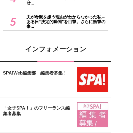
せ...
夫が母親を嫌う理由がわからなかった私→
5
ある日“決定的瞬間”を目撃。さらに衝撃の
事...
インフォメーション
SPA!Web編集部 編集者募集！
「女子SPA！」のフリーランス編
集者募集