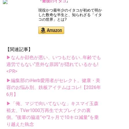
最後のイタコ
『
』
現役かつ最年少のイタコが初めて明か
した数奇な半生と、知られざる「イタ
コの世界」とは?
【関連記事】
▶なんか顔色が悪い、いつもだるい...年齢でも
過労でもない“意外な原因”が隠れているかも!
<PR>
▶編集部のiHerb愛用者がセレクト。健康・美
容のお悩み別、鉄板アイテムはコレ!【2026年
6月】
▶「俺、マジで向いてないな」キスマイ玉森
裕太、TVer1000万再生で大ブレイクの裏
側。“後輩の脇道”や“2ヶ月で10キロ減量”を乗
り越えた執念