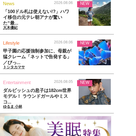
2026.08.06
News
NEW
「100ドル札は使えない!?」ハワ
イ移住の元テレ朝アナが驚い
た“最...
大木優紀
2026.08.06
Lifestyle
NEW
甲子園の応援強制参加に、母親が
猛クレーム「ネットで告発する」
／びっ...
トシタカマサ
2026.08.05
Entertainment
NEW
ダルビッシュの息子は182cm世界
モデル！ ラウンドガールやミス
コ...
ゆるま 小林