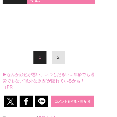
1
2
▶なんか顔色が悪い、いつもだるい…年齢でも過
労でもない“意外な原因”が隠れているかも！
［PR］
コメントをする・見る