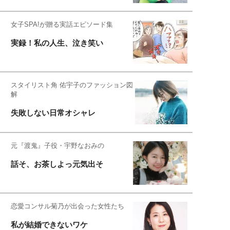
女子SPA!が贈る実話エピソード集
実録！私の人生、泣き笑い
スタイリスト角 佑宇子のファッション図
解
失敗しない日常オシャレ
元『渡鬼』子役・宇野なおみの
話そ、お茶しよっ元気出そ
恋愛コンサル菊乃が出会った女性たち
私が結婚できないワケ