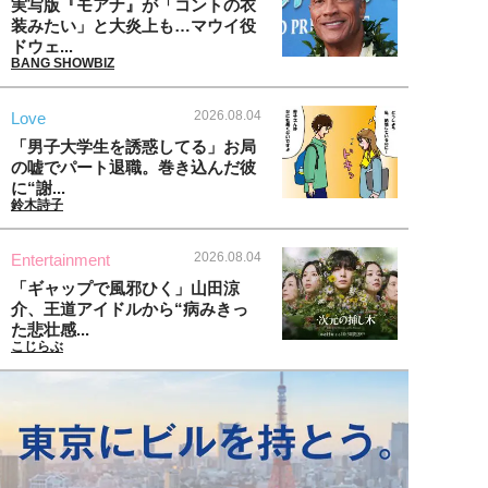
実写版『モアナ』が「コントの衣
装みたい」と大炎上も…マウイ役
ドウェ...
BANG SHOWBIZ
2026.08.04
Love
「男子大学生を誘惑してる」お局
の嘘でパート退職。巻き込んだ彼
に“謝...
鈴木詩子
2026.08.04
Entertainment
「ギャップで風邪ひく」山田涼
介、王道アイドルから“病みきっ
た悲壮感...
こじらぶ