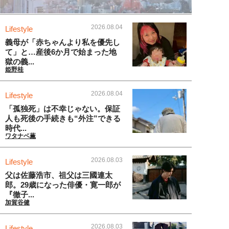
2026.08.04
Lifestyle
義母が「赤ちゃんより私を優先し
て」と…産後6か月で始まった地
獄の義...
姫野桂
2026.08.04
Lifestyle
「孤独死」は不幸じゃない。保証
人も死後の手続きも“外注”できる
時代...
ワタナベ薫
2026.08.03
Lifestyle
父は佐藤浩市、祖父は三國連太
郎。29歳になった俳優・寛一郎が
『徹子...
加賀谷健
2026.08.03
Lifestyle