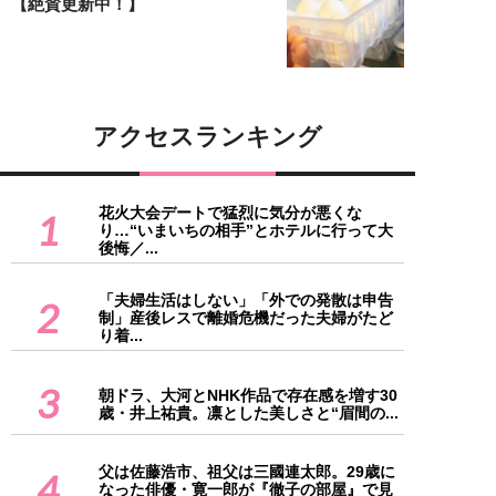
【絶賛更新中！】
アクセスランキング
花火大会デートで猛烈に気分が悪くな
1
り…“いまいちの相手”とホテルに行って大
後悔／...
「夫婦生活はしない」「外での発散は申告
2
制」産後レスで離婚危機だった夫婦がたど
り着...
3
朝ドラ、大河とNHK作品で存在感を増す30
歳・井上祐貴。凛とした美しさと“眉間の...
父は佐藤浩市、祖父は三國連太郎。29歳に
4
なった俳優・寛一郎が『徹子の部屋』で見