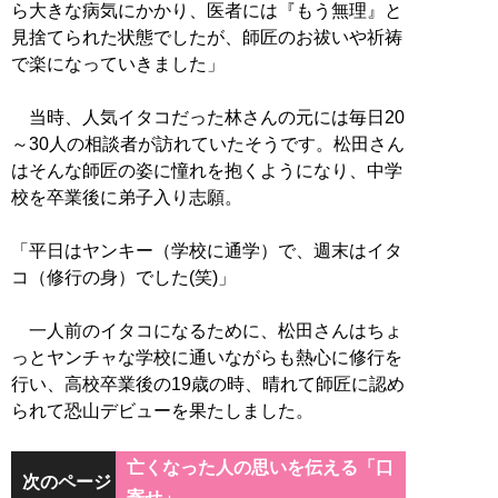
ら大きな病気にかかり、医者には『もう無理』と
見捨てられた状態でしたが、師匠のお祓いや祈祷
で楽になっていきました」
当時、人気イタコだった林さんの元には毎日20
～30人の相談者が訪れていたそうです。松田さん
はそんな師匠の姿に憧れを抱くようになり、中学
校を卒業後に弟子入り志願。
「平日はヤンキー（学校に通学）で、週末はイタ
コ（修行の身）でした(笑)」
一人前のイタコになるために、松田さんはちょ
っとヤンチャな学校に通いながらも熱心に修行を
行い、高校卒業後の19歳の時、晴れて師匠に認め
られて恐山デビューを果たしました。
亡くなった人の思いを伝える「口
次のページ
寄せ」