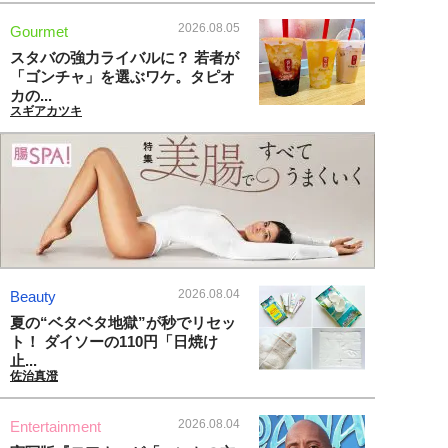
2026.08.05
Gourmet
スタバの強力ライバルに？ 若者が
「ゴンチャ」を選ぶワケ。タピオ
カの...
スギアカツキ
2026.08.04
Beauty
夏の“ベタベタ地獄”が秒でリセッ
ト！ ダイソーの110円「日焼け
止...
佐治真澄
2026.08.04
Entertainment