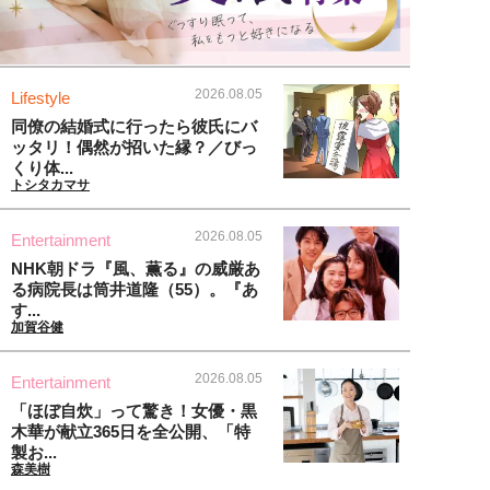
2026.08.05
Lifestyle
同僚の結婚式に行ったら彼氏にバ
ッタリ！偶然が招いた縁？／びっ
くり体...
トシタカマサ
2026.08.05
Entertainment
NHK朝ドラ『風、薫る』の威厳あ
る病院長は筒井道隆（55）。『あ
す...
加賀谷健
2026.08.05
Entertainment
「ほぼ自炊」って驚き！女優・黒
木華が献立365日を全公開、「特
製お...
森美樹