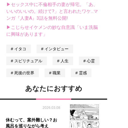
▶セックス中に不倫相手の妻が帰宅。「あ、
いいのいいの。続けて?」と言われたワケ...マ
ンガ『人妻A』3話を無料公開!
▶こじらせイケメンの妙な自意識「いま洗脳
に興味があります」
イタコ
インタビュー
スピリチュアル
人生
心霊
死後の世界
職業
霊感
あなたにおすすめ
2026.03.08
休むって、案外難しい？お
風呂を巡りながら考え