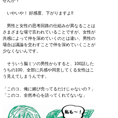
せんか？
いやいや！ 好感度、下がりますよ!!
男性と女性の思考回路の仕組みが異なることは
さまざまな場で言われていることですが、女性が
共感によって仲を深めていくのとは違い、男性の
場合は議論を交わすことで仲を深めていくことが
少なくないんです。
そういう脳ミソの男性からすると、100話した
うちの100、全部に共感や同意してくる女性はこ
う見えてしまうんです。
「このコ、俺に媚び売ってるだけじゃないの？」
「このコ、全然本心を語ってくれてないな」