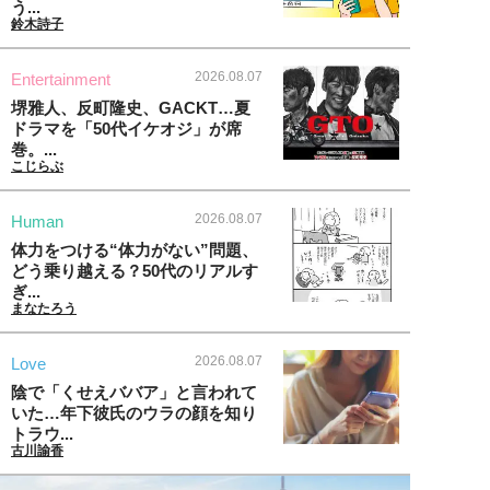
う...
鈴木詩子
2026.08.07
Entertainment
堺雅人、反町隆史、GACKT…夏
ドラマを「50代イケオジ」が席
巻。...
こじらぶ
2026.08.07
Human
体力をつける“体力がない”問題、
どう乗り越える？50代のリアルす
ぎ...
まなたろう
2026.08.07
Love
陰で「くせえババア」と言われて
いた…年下彼氏のウラの顔を知り
トラウ...
古川諭香