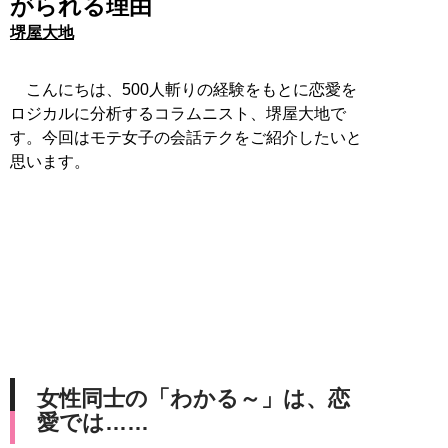
がられる理由
堺屋大地
こんにちは、500人斬りの経験をもとに恋愛を
ロジカルに分析するコラムニスト、堺屋大地で
す。今回はモテ女子の会話テクをご紹介したいと
思います。
女性同士の「わかる～」は、恋
愛では……