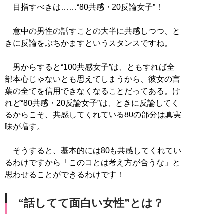
目指すべきは……“80共感・20反論女子”！
意中の男性の話すことの大半に共感しつつ、と
きに反論をぶちかますというスタンスですね。
男からすると“100共感女子”は、ともすれば全
部本心じゃないとも思えてしまうから、彼女の言
葉の全てを信用できなくなることだってある。け
れど“80共感・20反論女子”は、ときに反論してく
るからこそ、共感してくれている80の部分は真実
味が増す。
そうすると、基本的には80も共感してくれてい
るわけですから「このコとは考え方が合うな」と
思わせることができるわけです！
“話してて面白い女性”とは？