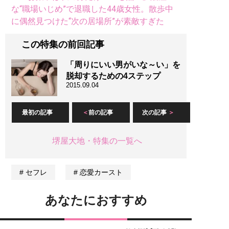
な“職場いじめ”で退職した44歳女性。散歩中
に偶然見つけた“次の居場所”が素敵すぎた
この特集の前回記事
「周りにいい男がいな～い」を
脱却するための4ステップ
2015.09.04
最初の記事
前の記事
次の記事
堺屋大地・特集の一覧へ
セフレ
恋愛カースト
あなたにおすすめ