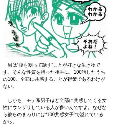
男は“腹を割って話す”ことが好きな生き物で
す。そんな性質を持った相手に、100話したうち
の100、全部に共感することが得策であるわけが
ない。
しかも、モテ系男子ほど全部に共感してくる女
性にウンザリしている人が多いんですよ。なぜな
ら彼らのまわりには“100共感女子”で溢れている
から。