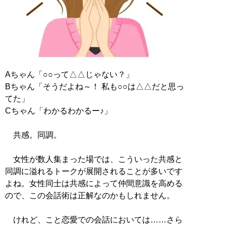
Aちゃん「○○って△△じゃない？」
Bちゃん「そうだよね～！ 私も○○は△△だと思っ
てた」
Cちゃん「わかるわかるー♪」
共感。同調。
女性が数人集まった場では、こういった共感と
同調に溢れるトークが展開されることが多いです
よね。女性同士は共感によって仲間意識を高める
ので、この会話術は正解なのかもしれません。
けれど、こと恋愛での会話においては……さら