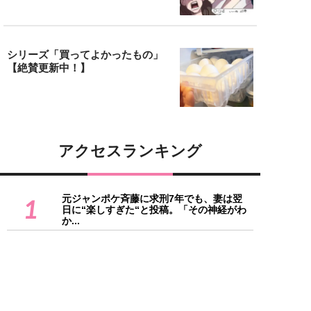
シリーズ「買ってよかったもの」
【絶賛更新中！】
アクセスランキング
元ジャンポケ斉藤に求刑7年でも、妻は翌
1
日に“楽しすぎた“と投稿。「その神経がわ
か...
体力をつける“体力がない”問題、どう乗り
2
越える？50代のリアルすぎる悩みに共感
の...
陰で「くせえババア」と言われていた…年