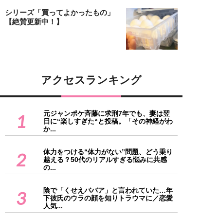
シリーズ「買ってよかったもの」
【絶賛更新中！】
アクセスランキング
元ジャンポケ斉藤に求刑7年でも、妻は翌
1
日に“楽しすぎた“と投稿。「その神経がわ
か...
体力をつける“体力がない”問題、どう乗り
2
越える？50代のリアルすぎる悩みに共感
の...
陰で「くせえババア」と言われていた…年
3
下彼氏のウラの顔を知りトラウマに／恋愛
人気...