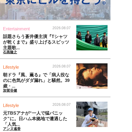
2026.08.07
Entertainment
話題さらう蒼井優主演『Tシャツ
が乾くまで』盛り上げるスピッツ
主題歌...
石黒隆之
2026.08.07
Lifestyle
朝ドラ『風、薫る』で「病人役な
のに色気がダダ漏れ」と騒然。39
歳・...
加賀谷健
2026.08.07
Lifestyle
元TBSアナが“一人で猛パニッ
ク”に。日ハム本拠地で遭遇した
「人気...
アンヌ遙香