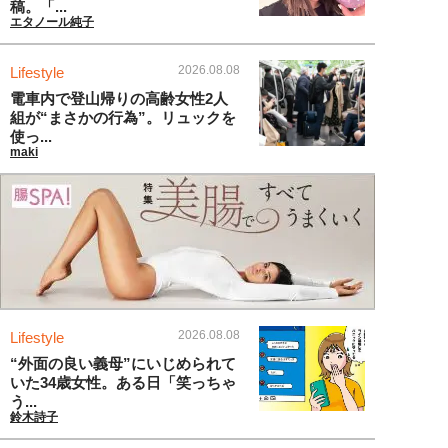
稿。「...
エタノール純子
2026.08.08
Lifestyle
電車内で登山帰りの高齢女性2人
組が“まさかの行為”。リュックを
使っ...
maki
2026.08.08
Lifestyle
“外面の良い義母”にいじめられて
いた34歳女性。ある日「笑っちゃ
う...
鈴木詩子