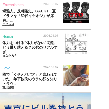
2026.08.07
Entertainment
堺雅人、反町隆史、GACKT…夏
ドラマを「50代イケオジ」が席
巻。...
こじらぶ
2026.08.07
Human
体力をつける“体力がない”問題、
どう乗り越える？50代のリアルす
ぎ...
まなたろう
2026.08.07
Love
陰で「くせえババア」と言われて
いた…年下彼氏のウラの顔を知り
トラウ...
古川諭香