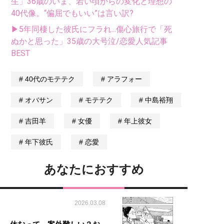
生」36歳のいま、若い頃からの変化と理想の
40代像。“偏屈でもいい”は言い訳?
▶5年同棲した彼氏にフラれ...傷心旅行で「死
ぬかと思った」35歳の大号泣/恋愛人気記事
BEST
40代のモテテク
アラフォー
オバサン
モテテク
中島裕翔
吉田羊
女優
年上彼女
年下彼氏
恋愛
あなたにおすすめ
2026.03.08