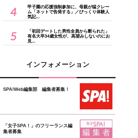
甲子園の応援強制参加に、母親が猛クレー
4
ム「ネットで告発する」／びっくり体験人
気記...
「初回デートした男性全員から断られた」
5
有名大卒34歳女性が、高望みしないのにお
見...
インフォメーション
SPA!Web編集部 編集者募集！
「女子SPA！」のフリーランス編
集者募集