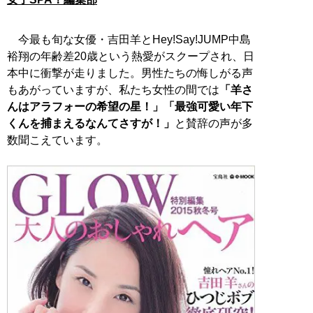
今最も旬な女優・吉田羊とHey!Say!JUMP中島
裕翔の年齢差20歳という熱愛がスクープされ、日
本中に衝撃が走りました。男性たちの悔しがる声
もあがっていますが、私たち女性の間では
「羊さ
んはアラフォーの希望の星！」「最強可愛い年下
くんを捕まえるなんてさすが！」
と賛辞の声が多
数聞こえています。