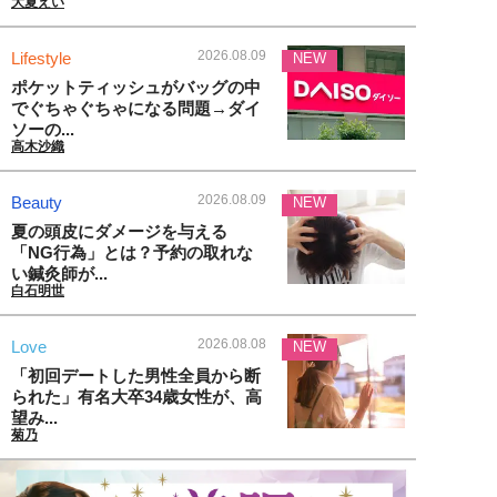
大夏えい
2026.08.09
Lifestyle
NEW
ポケットティッシュがバッグの中
でぐちゃぐちゃになる問題→ダイ
ソーの...
高木沙織
2026.08.09
Beauty
NEW
夏の頭皮にダメージを与える
「NG行為」とは？予約の取れな
い鍼灸師が...
白石明世
2026.08.08
Love
NEW
「初回デートした男性全員から断
られた」有名大卒34歳女性が、高
望み...
菊乃