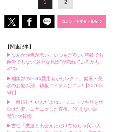
1
2
コメントをする・見る
【関連記事】
▶なんか顔色が悪い、いつもだるい...年齢でも
過労でもない“意外な原因”が隠れているかも!
<PR>
▶編集部のiHerb愛用者がセレクト。健康・美
容のお悩み別、鉄板アイテムはコレ!【2026年
6月】
▶「離婚したいんだよね...」夫にドッキリを仕
掛けた妻。ニヤニヤした直後、“笑えない展
開”に大後悔
▶吉住「友達と出会えただけでめちゃ良い人