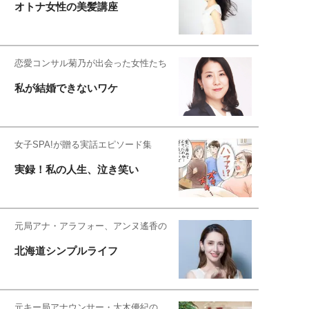
オトナ女性の美髪講座
恋愛コンサル菊乃が出会った女性たち
私が結婚できないワケ
女子SPA!が贈る実話エピソード集
実録！私の人生、泣き笑い
元局アナ・アラフォー、アンヌ遙香の
北海道シンプルライフ
元キー局アナウンサー・大木優紀の