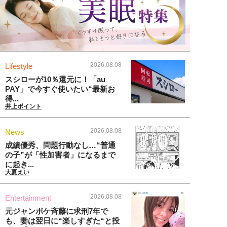
2026.08.08
Lifestyle
スシローが10％還元に！「au
PAY」で今すぐ使いたい“最新お
得...
井上ポイント
2026.08.08
News
成績優秀、問題行動なし…“普通
の子”が「性加害者」になるまで
に起き...
大夏えい
2026.08.08
Entertainment
元ジャンポケ斉藤に求刑7年で
も、妻は翌日に“楽しすぎた“と投