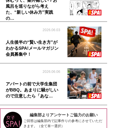
休むって、案外難しい？お
風呂を巡りながら考え
た、“新しい休み方”実践
の…
2026.06.03
人生後半の“賢い生き方”が
わかるSPA!メールマガジン
会員募集中！
2026.06.06
アパートの前で大学生集団
がBBQ。あまりに騒がしい
ので注意したら「あな…