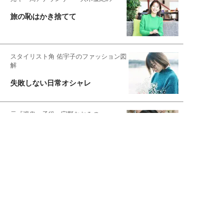
旅の恥はかき捨てて
スタイリスト角 佑宇子のファッション図
解
失敗しない日常オシャレ
元『渡鬼』子役・宇野なおみの
話そ、お茶しよっ元気出そ
宇垣美里が映画への想いを綴る
宇垣美里の沼落ちシネマ