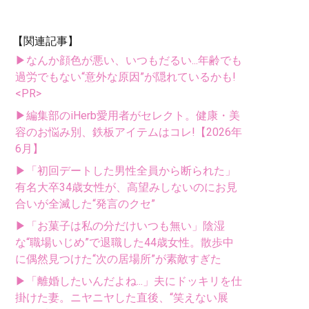
【関連記事】
▶なんか顔色が悪い、いつもだるい...年齢でも
過労でもない“意外な原因”が隠れているかも!
<PR>
▶編集部のiHerb愛用者がセレクト。健康・美
容のお悩み別、鉄板アイテムはコレ!【2026年
6月】
▶「初回デートした男性全員から断られた」
有名大卒34歳女性が、高望みしないのにお見
合いが全滅した“発言のクセ”
▶「お菓子は私の分だけいつも無い」陰湿
な“職場いじめ”で退職した44歳女性。散歩中
に偶然見つけた“次の居場所”が素敵すぎた
▶「離婚したいんだよね...」夫にドッキリを仕
掛けた妻。ニヤニヤした直後、“笑えない展