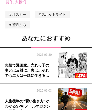
開”に大後悔
オスカー
スポットライト
望月ふみ
あなたにおすすめ
2026.03.30
夫婦で漫画家。売れっ子の
妻とは反対に、夫は…それ
でも二人は一緒に生きる…
2026.06.03
人生後半の“賢い生き方”が
わかるSPA!メールマガジン