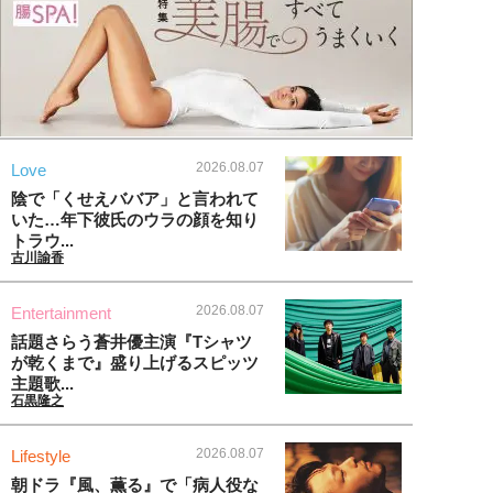
2026.08.07
Love
陰で「くせえババア」と言われて
いた…年下彼氏のウラの顔を知り
トラウ...
古川諭香
2026.08.07
Entertainment
話題さらう蒼井優主演『Tシャツ
が乾くまで』盛り上げるスピッツ
主題歌...
石黒隆之
2026.08.07
Lifestyle
朝ドラ『風、薫る』で「病人役な