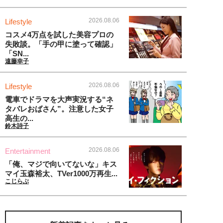
2026.08.06
Lifestyle
コスメ4万点を試した美容プロの
失敗談。「手の甲に塗って確認」
「SN...
遠藤幸子
2026.08.06
Lifestyle
電車でドラマを大声実況する“ネ
タバレおばさん”。注意した女子
高生の...
鈴木詩子
2026.08.06
Entertainment
「俺、マジで向いてないな」キス
マイ玉森裕太、TVer1000万再生...
こじらぶ