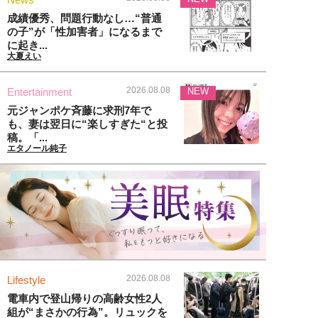
成績優秀、問題行動なし…“普通
の子”が「性加害者」になるまで
に起き...
大夏えい
2026.08.08
Entertainment
NEW
元ジャンポケ斉藤に求刑7年で
も、妻は翌日に“楽しすぎた“と投
稿。「...
エタノール純子
2026.08.08
Lifestyle
電車内で登山帰りの高齢女性2人
組が“まさかの行為”。リュックを