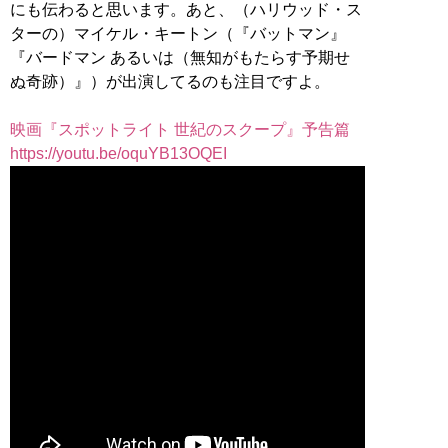
にも伝わると思います。あと、（ハリウッド・ス
ターの）マイケル・キートン（『バットマン』
『バードマン あるいは（無知がもたらす予期せ
ぬ奇跡）』）が出演してるのも注目ですよ。
映画『スポットライト 世紀のスクープ』予告篇
https://youtu.be/oquYB13OQEI