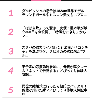
1
ダルビッシュの息子は182cm世界モデル！
ラウンドガールやミスコン美女も…プロ...
「ほぼ自炊」って驚き！女優・黒木華が献
2
立365日を全公開、「特製おにぎり」から
マ...
スタバの強力ライバルに？ 若者が「ゴンチ
3
ャ」を選ぶワケ。タピオカの次に来た“フ
ル...
甲子園の応援強制参加に、母親が猛クレー
4
ム「ネットで告発する」／びっくり体験人
気記...
同僚の結婚式に行ったら彼氏にバッタリ！
5
偶然が招いた縁？／びっくり体験人気記事
BE...