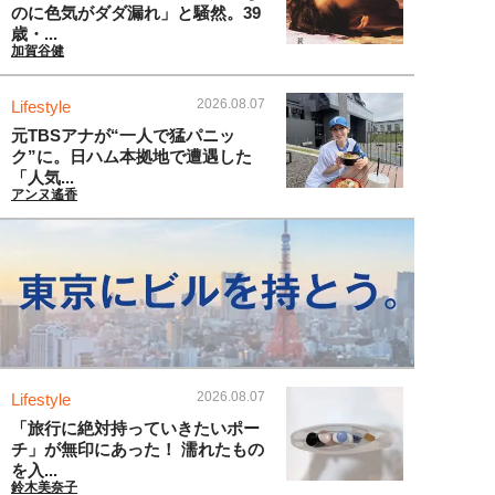
のに色気がダダ漏れ」と騒然。39
歳・...
加賀谷健
2026.08.07
Lifestyle
元TBSアナが“一人で猛パニッ
ク”に。日ハム本拠地で遭遇した
「人気...
アンヌ遙香
2026.08.07
Lifestyle
「旅行に絶対持っていきたいポー
チ」が無印にあった！ 濡れたもの
を入...
鈴木美奈子