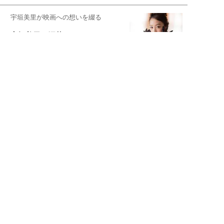
宇垣美里が映画への想いを綴る
宇垣美里の沼落ちシネマ
松本穂香が映画愛を語ります
銀幕ロンリーガール
猫バカライターがおくる
今日のにゃんこタイム
映画コラムニスト・加賀谷健
私的イケメン俳優を求めて