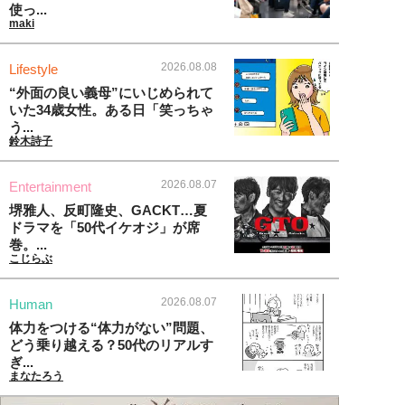
使っ...
maki
2026.08.08
Lifestyle
“外面の良い義母”にいじめられて
いた34歳女性。ある日「笑っちゃ
う...
鈴木詩子
2026.08.07
Entertainment
堺雅人、反町隆史、GACKT…夏
ドラマを「50代イケオジ」が席
巻。...
こじらぶ
2026.08.07
Human
体力をつける“体力がない”問題、
どう乗り越える？50代のリアルす
ぎ...
まなたろう