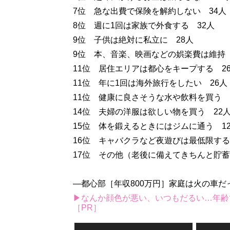
7位 急な出費で保険を解約しない 34人
8位 週に1回は家族で外食する 32人
9位 子供は絶対に私立に 28人
9位 本、音楽、映画などの娯楽費は維持 
11位 居住エリアは都心をキープする 2
11位 年に1回は海外旅行をしたい 26人
11位 健康に良さそうな水や飲料を買う 
14位 夫婦の洋服は欲しい物を買う 22
15位 体を鍛えるときにはジムに通う 1
16位 キャバクラなど夜遊びは最低限する
17位 その他（老後に備えてきちんと貯蓄
―都心部［年収800万円］家庭は火の車だ
▶なんか顔色が悪い、いつもだるい…年齢
［PR］