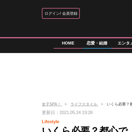
ログイン
会員登録
HOME
恋愛・結婚
エンタ
女子SPA！
ライフスタイル
いくら必要？
更新日：2021.05.24 19:28
Lifestyle
いくら必要？都心で