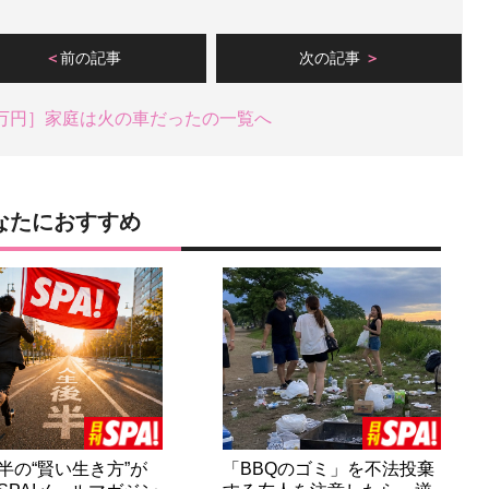
前の記事
次の記事
0万円］家庭は火の車だったの一覧へ
なたにおすすめ
半の“賢い生き方”が
「BBQのゴミ」を不法投棄