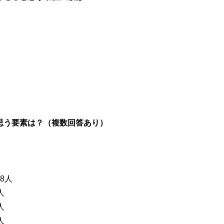
と思う要素は？（複数回答あり）
8人
人
人
人