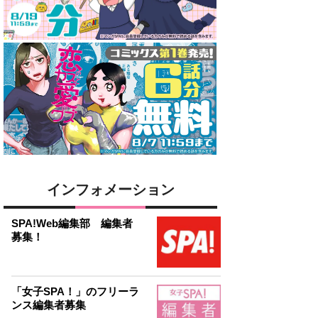
インフォメーション
SPA!Web編集部 編集者
募集！
「女子SPA！」のフリーラ
ンス編集者募集