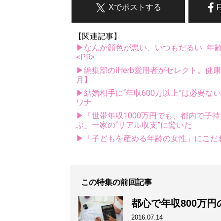
Xでポストする
【関連記事】
▶なんか顔色が悪い、いつもだるい...年
<PR>
▶編集部のiHerb愛用者がセレクト。健
月】
▶結婚相手に“年収600万以上”は必要な
ワナ
▶「世帯年収1000万円でも、都内で子
ぶ」一家の“リアル収支”に驚いた
▶「子どもを産める年齢の女性」にこだ
この特集の前回記事
都心で年収800万
2016.07.14