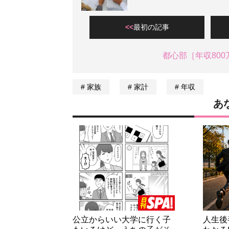
最初の記事
都心部［年収80
家族
家計
年収
あ
公立からいい大学に行く子
人生後