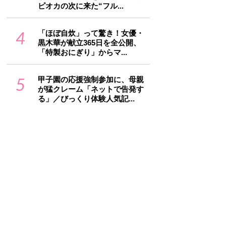
ピオカの次に来た“フル...
4
「ほぼ自炊」って驚き！女優・
黒木華が献立365日を全公開、
「特製おにぎり」からマ...
5
甲子園の応援強制参加に、母親
が猛クレーム「ネットで告発す
る」／びっくり体験人気記...