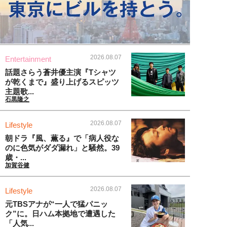
2026.08.07
Entertainment
話題さらう蒼井優主演『Tシャツ
が乾くまで』盛り上げるスピッツ
主題歌...
石黒隆之
2026.08.07
Lifestyle
朝ドラ『風、薫る』で「病人役な
のに色気がダダ漏れ」と騒然。39
歳・...
加賀谷健
2026.08.07
Lifestyle
元TBSアナが“一人で猛パニッ
ク”に。日ハム本拠地で遭遇した
「人気...