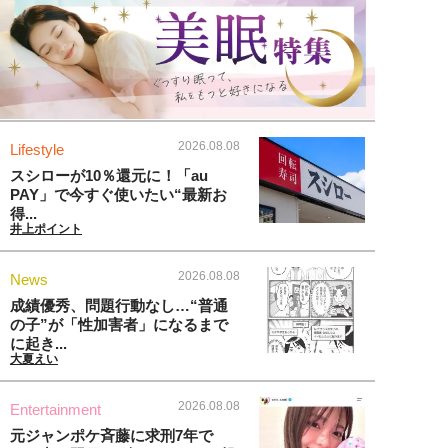
2026.08.08
Lifestyle
スシローが10％還元に！「au
PAY」で今すぐ使いたい“最新お
得...
井上ポイント
2026.08.08
News
成績優秀、問題行動なし…“普通
の子”が「性加害者」になるまで
に起き...
大夏えい
2026.08.08
Entertainment
元ジャンポケ斉藤に求刑7年で