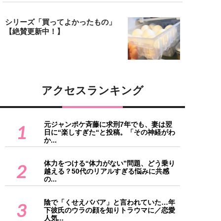
シリーズ「買ってよかったもの」
【絶賛更新中！】
アクセスランキング
元ジャンポケ斉藤に求刑7年でも、妻は翌
1
日に“楽しすぎた“と投稿。「その神経がわ
か...
体力をつける“体力がない”問題、どう乗り
2
越える？50代のリアルすぎる悩みに共感
の...
陰で「くせえババア」と言われていた…年
3
下彼氏のウラの顔を知りトラウマに／恋愛
人気...