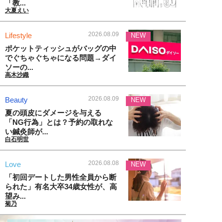
「教...
大夏えい
2026.08.09
Lifestyle
NEW
ポケットティッシュがバッグの中
でぐちゃぐちゃになる問題→ダイ
ソーの...
高木沙織
2026.08.09
Beauty
NEW
夏の頭皮にダメージを与える
「NG行為」とは？予約の取れな
い鍼灸師が...
白石明世
2026.08.08
Love
NEW
「初回デートした男性全員から断
られた」有名大卒34歳女性が、高
望み...
菊乃