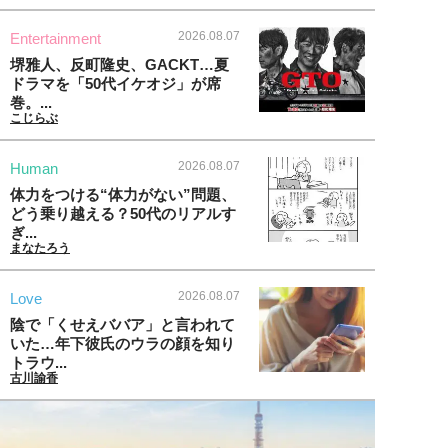
2026.08.07
Entertainment
堺雅人、反町隆史、GACKT…夏
ドラマを「50代イケオジ」が席
巻。...
こじらぶ
2026.08.07
Human
体力をつける“体力がない”問題、
どう乗り越える？50代のリアルす
ぎ...
まなたろう
2026.08.07
Love
陰で「くせえババア」と言われて
いた…年下彼氏のウラの顔を知り
トラウ...
古川諭香