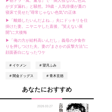
▶朝ドラ『風、薫る』で「病人役なのに色気
がダダ漏れ」と騒然。39歳・人気俳優が藁の
寝床で見せた“尋常じゃない色気”の正体
▶「離婚したいんだよね...」夫にドッキリを仕
掛けた妻。ニヤニヤした直後、“笑えない展
開”に大後悔
▶「俺の方が給料高いんだし」義母の夕食作
りを押しつけた夫。妻の“まさかの反撃方法”に
顔面蒼白になったワケ
イケメン
望月ふみ
闇金ドッグス
青木玄徳
あなたにおすすめ
2026.03.27