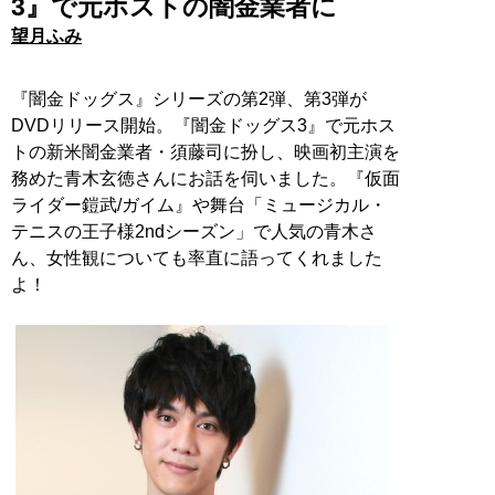
3』で元ホストの闇金業者に
望月ふみ
『闇金ドッグス』シリーズの第2弾、第3弾が
DVDリリース開始。『闇金ドッグス3』で元ホス
トの新米闇金業者・須藤司に扮し、映画初主演を
務めた青木玄徳さんにお話を伺いました。『仮面
ライダー鎧武/ガイム』や舞台「ミュージカル・
テニスの王子様2ndシーズン」で人気の青木さ
ん、女性観についても率直に語ってくれました
よ！