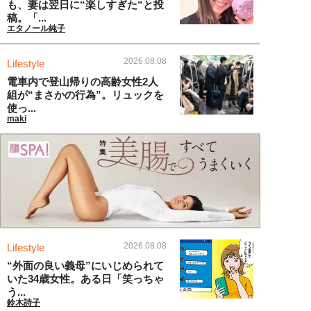
も、妻は翌日に“楽しすぎた“と投
稿。「...
エタノール純子
2026.08.08
Lifestyle
電車内で登山帰りの高齢女性2人
組が“まさかの行為”。リュックを
使っ...
maki
2026.08.08
Lifestyle
“外面の良い義母”にいじめられて
いた34歳女性。ある日「笑っちゃ
う...
鈴木詩子