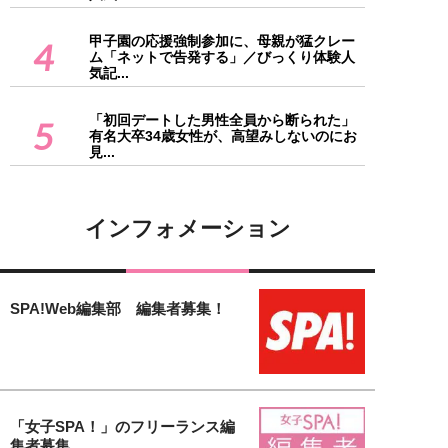
甲子園の応援強制参加に、母親が猛クレー
4
ム「ネットで告発する」／びっくり体験人
気記...
「初回デートした男性全員から断られた」
5
有名大卒34歳女性が、高望みしないのにお
見...
インフォメーション
SPA!Web編集部 編集者募集！
「女子SPA！」のフリーランス編
集者募集