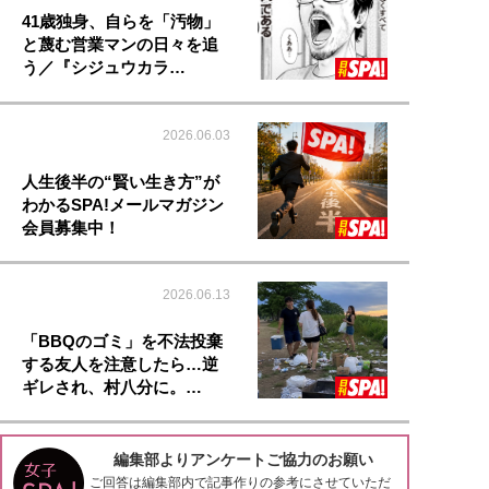
41歳独身、自らを「汚物」
と蔑む営業マンの日々を追
う／『シジュウカラ…
2026.06.03
人生後半の“賢い生き方”が
わかるSPA!メールマガジン
会員募集中！
2026.06.13
「BBQのゴミ」を不法投棄
する友人を注意したら…逆
ギレされ、村八分に。…