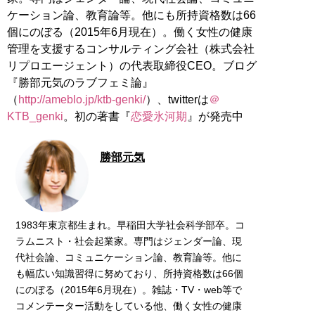
ケーション論、教育論等。他にも所持資格数は66
個にのぼる（2015年6月現在）。働く女性の健康
管理を支援するコンサルティング会社（株式会社
リプロエージェント）の代表取締役CEO。ブログ
『勝部元気のラブフェミ論』
（
http://ameblo.jp/ktb-genki/
）、twitterは
＠
KTB_genki
。初の著書『
恋愛氷河期
』が発売中
勝部元気
1983年東京都生まれ。早稲田大学社会科学部卒。コ
ラムニスト・社会起業家。専門はジェンダー論、現
代社会論、コミュニケーション論、教育論等。他に
も幅広い知識習得に努めており、所持資格数は66個
にのぼる（2015年6月現在）。雑誌・TV・web等で
コメンテーター活動をしている他、働く女性の健康