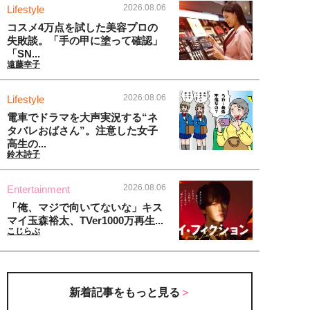
2026.08.06
Lifestyle
コスメ4万点を試した美容プロの
失敗談。「手の甲に塗って確認」
「SN...
遠藤幸子
2026.08.06
Lifestyle
電車でドラマを大声実況する“ネ
タバレおばさん”。注意した女子
高生の...
鈴木詩子
2026.08.06
Entertainment
「俺、マジで向いてないな」キス
マイ玉森裕太、TVer1000万再生...
こじらぶ
新着記事をもっと見る