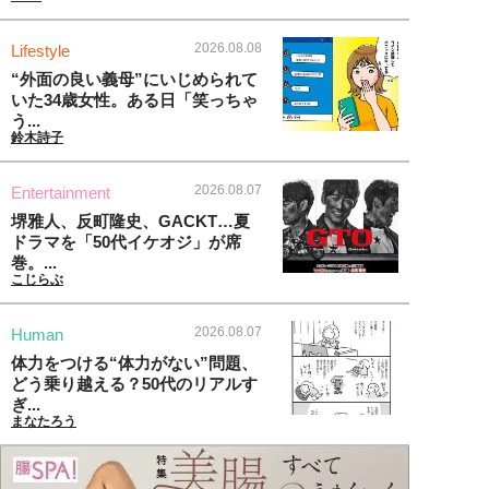
2026.08.08
Lifestyle
“外面の良い義母”にいじめられて
いた34歳女性。ある日「笑っちゃ
う...
鈴木詩子
2026.08.07
Entertainment
堺雅人、反町隆史、GACKT…夏
ドラマを「50代イケオジ」が席
巻。...
こじらぶ
2026.08.07
Human
体力をつける“体力がない”問題、
どう乗り越える？50代のリアルす
ぎ...
まなたろう