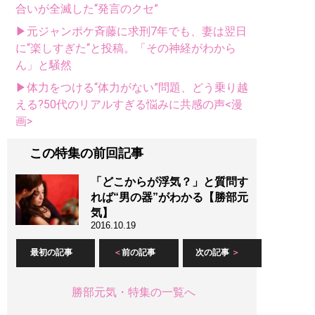
合いが全滅した“発言のクセ”
▶元ジャンポケ斉藤に求刑7年でも、妻は翌日
に“楽しすぎた“と投稿。「その神経がわから
ん」と騒然
▶体力をつける“体力がない”問題、どう乗り越
える?50代のリアルすぎる悩みに共感の声<漫
画>
この特集の前回記事
「どこからが浮気？」と質問す
れば“男の器”がわかる【勝部元
気】
2016.10.19
最初の記事
前の記事
次の記事
勝部元気・特集の一覧へ