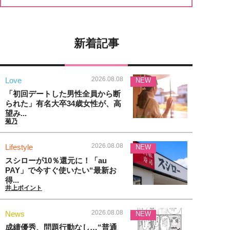
新着記事
2026.08.08
Love
NEW
「初回デートした男性全員から断
られた」有名大卒34歳女性が、高
望み...
菊乃
2026.08.08
Lifestyle
NEW
スシローが10％還元に！「au
PAY」で今すぐ使いたい“最新お
得...
井上ポイント
2026.08.08
News
NEW
成績優秀、問題行動なし…“普通