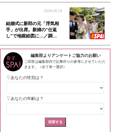
2026.06.19
結婚式に新郎の元「浮気相
手」が出席。新婦の“仕返
し”で地獄絵図に…／調…