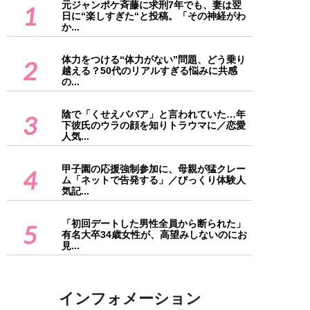
元ジャンポケ斉藤に求刑7年でも、妻は翌
1
日に“楽しすぎた“と投稿。「その神経がわ
か...
体力をつける“体力がない”問題、どう乗り
2
越える？50代のリアルすぎる悩みに共感
の...
陰で「くせえババア」と言われていた…年
3
下彼氏のウラの顔を知りトラウマに／恋愛
人気...
甲子園の応援強制参加に、母親が猛クレー
4
ム「ネットで告発する」／びっくり体験人
気記...
「初回デートした男性全員から断られた」
5
有名大卒34歳女性が、高望みしないのにお
見...
インフォメーション