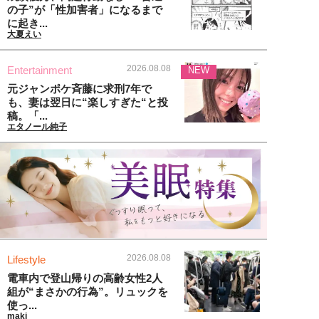
の子”が「性加害者」になるまで
に起き...
大夏えい
2026.08.08
Entertainment
NEW
元ジャンポケ斉藤に求刑7年で
も、妻は翌日に“楽しすぎた“と投
稿。「...
エタノール純子
2026.08.08
Lifestyle
電車内で登山帰りの高齢女性2人
組が“まさかの行為”。リュックを
使っ...
maki