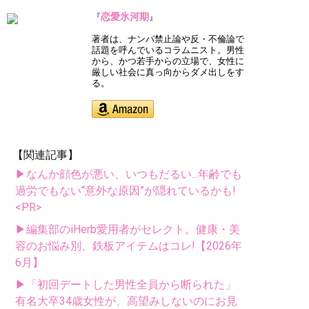
恋愛氷河期
『
』
著者は、ナンパ禁止論や反・不倫論で
話題を呼んでいるコラムニスト。男性
から、かつ若手からの立場で、女性に
厳しい社会に真っ向からダメ出しをす
る。
【関連記事】
▶なんか顔色が悪い、いつもだるい...年齢でも
過労でもない“意外な原因”が隠れているかも!
<PR>
▶編集部のiHerb愛用者がセレクト。健康・美
容のお悩み別、鉄板アイテムはコレ!【2026年
6月】
▶「初回デートした男性全員から断られた」
有名大卒34歳女性が、高望みしないのにお見