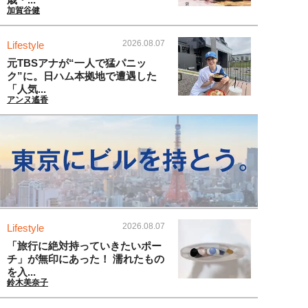
加賀谷健
2026.08.07
Lifestyle
元TBSアナが“一人で猛パニッ
ク”に。日ハム本拠地で遭遇した
「人気...
アンヌ遙香
2026.08.07
Lifestyle
「旅行に絶対持っていきたいポー
チ」が無印にあった！ 濡れたもの
を入...
鈴木美奈子