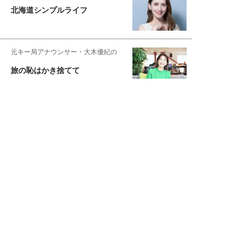
北海道シンプルライフ
元キー局アナウンサー・大木優紀の
旅の恥はかき捨てて
スタイリスト角 佑宇子のファッション図
解
失敗しない日常オシャレ
元『渡鬼』子役・宇野なおみの
話そ、お茶しよっ元気出そ