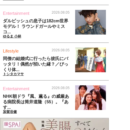
2026.08.05
Entertainment
ダルビッシュの息子は182cm世界
モデル！ ラウンドガールやミス
コ...
ゆるま 小林
2026.08.05
Lifestyle
同僚の結婚式に行ったら彼氏にバ
ッタリ！偶然が招いた縁？／びっ
くり体...
トシタカマサ
2026.08.05
Entertainment
NHK朝ドラ『風、薫る』の威厳あ
る病院長は筒井道隆（55）。『あ
す...
加賀谷健