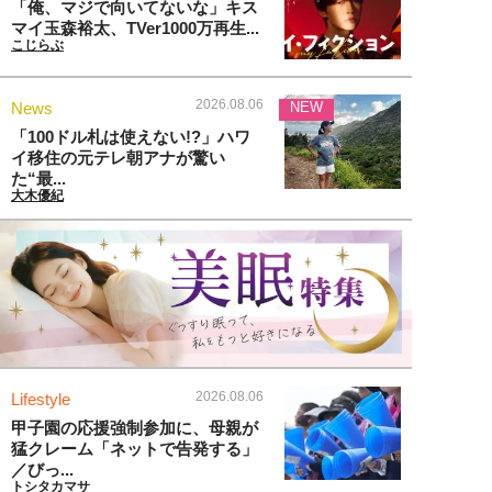
「俺、マジで向いてないな」キス
マイ玉森裕太、TVer1000万再生...
こじらぶ
2026.08.06
News
NEW
「100ドル札は使えない!?」ハワ
イ移住の元テレ朝アナが驚い
た“最...
大木優紀
2026.08.06
Lifestyle
甲子園の応援強制参加に、母親が
猛クレーム「ネットで告発する」
／びっ...
トシタカマサ