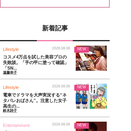
新着記事
2026.08.06
Lifestyle
NEW
コスメ4万点を試した美容プロの
失敗談。「手の甲に塗って確認」
「SN...
遠藤幸子
2026.08.06
Lifestyle
NEW
電車でドラマを大声実況する“ネ
タバレおばさん”。注意した女子
高生の...
鈴木詩子
2026.08.06
Entertainment
NEW