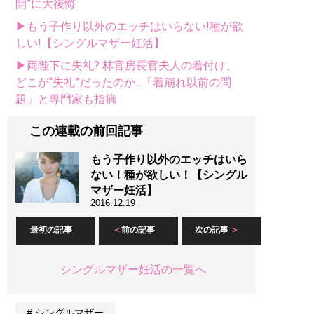
開”に大後悔
▶もう子作り以外のエッチはいらない!種が欲
しい!【シングルマザー妊活】
▶両陛下に失礼? 林官房長官夫人の着付け、
どこが“失礼”だったのか...「着崩れ以前の問
題」と専門家も指摘
この連載の前回記事
もう子作り以外のエッチはいら
ない！種が欲しい！【シングル
マザー妊活】
2016.12.19
最初の記事
前の記事
次の記事
シングルマザー妊活の一覧へ
シングルマザー