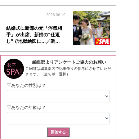
2026.06.19
結婚式に新郎の元「浮気相
手」が出席。新婦の“仕返
し”で地獄絵図に…／調…