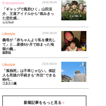
2026.08.04
Entertainment
「ギャップで風邪ひく」山田涼
介、王道アイドルから“病みきっ
た悲壮感...
こじらぶ
2026.08.04
Lifestyle
義母が「赤ちゃんより私を優先し
て」と…産後6か月で始まった地
獄の義...
姫野桂
2026.08.04
Lifestyle
「孤独死」は不幸じゃない。保証
人も死後の手続きも“外注”できる
時代...
ワタナベ薫
新着記事をもっと見る