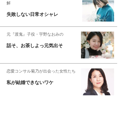
解
失敗しない日常オシャレ
元『渡鬼』子役・宇野なおみの
話そ、お茶しよっ元気出そ
恋愛コンサル菊乃が出会った女性たち
私が結婚できないワケ
元局アナ・アラフォー、アンヌ遙香の
北海道シンプルライフ