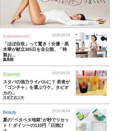
2026.08.05
Entertainment
「ほぼ自炊」って驚き！女優・黒
木華が献立365日を全公開、「特
製お...
森美樹
2026.08.05
Gourmet
スタバの強力ライバルに？ 若者が
「ゴンチャ」を選ぶワケ。タピオ
カの...
スギアカツキ
2026.08.04
Beauty
夏の“ベタベタ地獄”が秒でリセッ
ト！ ダイソーの110円「日焼け
止...