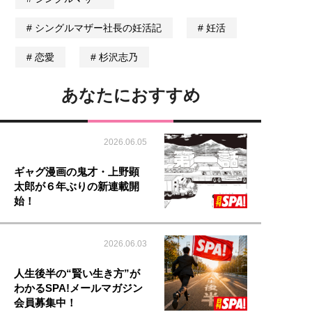
シングルマザー社長の妊活記
妊活
恋愛
杉沢志乃
あなたにおすすめ
2026.06.05
ギャグ漫画の鬼才・上野顕
太郎が６年ぶりの新連載開
始！
2026.06.03
人生後半の“賢い生き方”が
わかるSPA!メールマガジン
会員募集中！