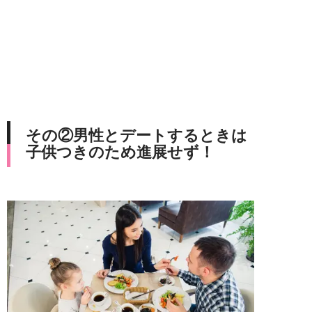
その②男性とデートするときは
子供つきのため進展せず！