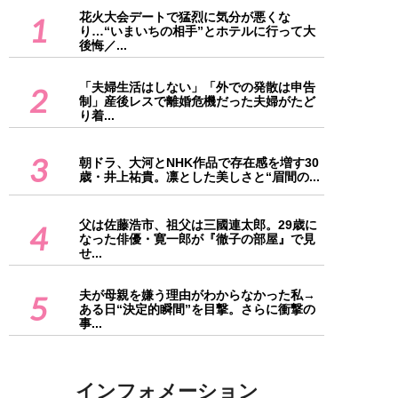
花火大会デートで猛烈に気分が悪くな
1
り…“いまいちの相手”とホテルに行って大
後悔／...
「夫婦生活はしない」「外での発散は申告
2
制」産後レスで離婚危機だった夫婦がたど
り着...
3
朝ドラ、大河とNHK作品で存在感を増す30
歳・井上祐貴。凛とした美しさと“眉間の...
父は佐藤浩市、祖父は三國連太郎。29歳に
4
なった俳優・寛一郎が『徹子の部屋』で見
せ...
夫が母親を嫌う理由がわからなかった私→
5
ある日“決定的瞬間”を目撃。さらに衝撃の
事...
インフォメーション