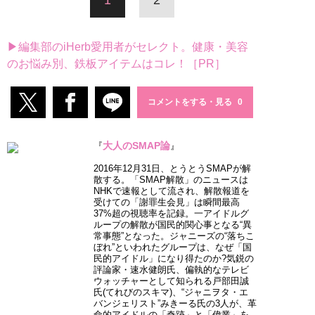
▶編集部のiHerb愛用者がセレクト。健康・美容
のお悩み別、鉄板アイテムはコレ！［PR］
コメントをする・見る
大人のSMAP論
『
』
2016年12月31日、とうとうSMAPが解
散する。「SMAP解散」のニュースは
NHKで速報として流され、解散報道を
受けての「謝罪生会見」は瞬間最高
37%超の視聴率を記録。一アイドルグ
ループの解散が国民的関心事となる“異
常事態”となった。ジャニーズの“落ちこ
ぼれ”といわれたグループは、なぜ「国
民的アイドル」になり得たのか?気鋭の
評論家・速水健朗氏、偏執的なテレビ
ウォッチャーとして知られる戸部田誠
氏(てれびのスキマ)、“ジャニヲタ・エ
バンジェリスト”みきーる氏の3人が、革
命的アイドルの「奇跡」と「偉業」を