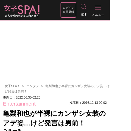
ログイン
会員登録
大人女性のホンネに向き合う
女子SPA！
エンタメ
亀梨和也が半裸にカンザシ女装のアデ姿…け
ど発言は男前！
更新日：2022.06.30 02:25
Entertainment
投稿日：2016.12.13 09:02
亀梨和也が半裸にカンザシ女装の
アデ姿…けど発言は男前！
みきーる