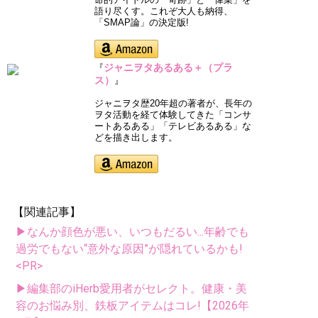
語り尽くす。これぞ大人も納得、
「SMAP論」の決定版!
ジャニヲタあるある＋（プラ
『
ス）
』
ジャニヲタ歴20年超の著者が、長年の
ヲタ活動を経て体験してきた「コンサ
ートあるある」「テレビあるある」な
どを描き出します。
【関連記事】
▶なんか顔色が悪い、いつもだるい...年齢でも
過労でもない“意外な原因”が隠れているかも!
<PR>
▶編集部のiHerb愛用者がセレクト。健康・美
容のお悩み別、鉄板アイテムはコレ!【2026年