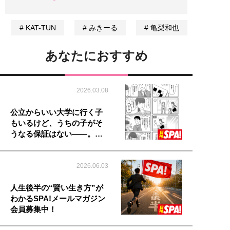
KAT-TUN
みきーる
亀梨和也
あなたにおすすめ
2026.03.08
公立からいい大学に行く子
もいるけど、うちの子がそ
うなる保証はない――。…
2026.06.03
人生後半の“賢い生き方”が
わかるSPA!メールマガジン
会員募集中！