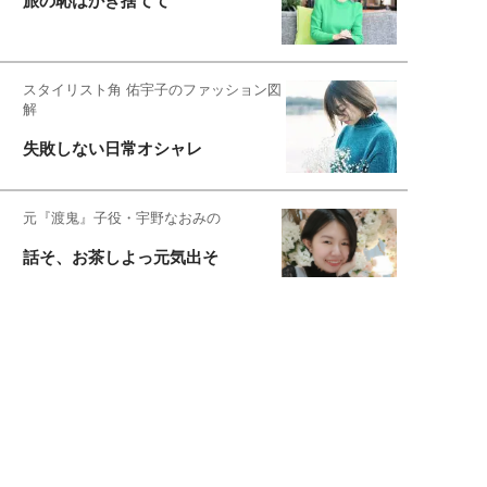
旅の恥はかき捨てて
スタイリスト角 佑宇子のファッション図
解
失敗しない日常オシャレ
元『渡鬼』子役・宇野なおみの
話そ、お茶しよっ元気出そ
恋愛コンサル菊乃が出会った女性たち
私が結婚できないワケ
宇垣美里が映画への想いを綴る