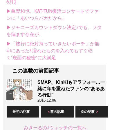
6月】
▶亀梨和也、KAT-TUN復活コンサートでファ
ンに「あいつらバカだから」
▶ジャニーズカウントダウン決定♪でも、ヲタ
を悩ます存在が...
▶「旅行に絶対持っていきたいポーチ」が無
印にあった! 濡れたものを入れてもすぐ乾
く“底面の秘密”に大満足
この連載の前回記事
SMAP、KinKiもアラフォー…一
緒に年を重ねたファンの“あるあ
る行動”
2016.12.06
最初の記事
前の記事
次の記事
みきーるのJウォッチの一覧へ