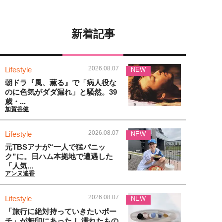
新着記事
2026.08.07
Lifestyle
NEW
朝ドラ『風、薫る』で「病人役な
のに色気がダダ漏れ」と騒然。39
歳・...
加賀谷健
2026.08.07
Lifestyle
NEW
元TBSアナが“一人で猛パニッ
ク”に。日ハム本拠地で遭遇した
「人気...
アンヌ遙香
2026.08.07
Lifestyle
NEW
「旅行に絶対持っていきたいポー
チ」が無印にあった！ 濡れたもの