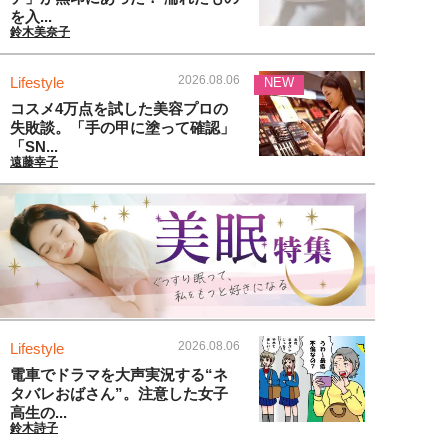
を入...
鈴木美奈子
2026.08.06
Lifestyle
NEW
コスメ4万点を試した美容プロの
失敗談。「手の甲に塗って確認」
「SN...
遠藤幸子
2026.08.06
Lifestyle
電車でドラマを大声実況する“ネ
タバレおばさん”。注意した女子
高生の...
鈴木詩子