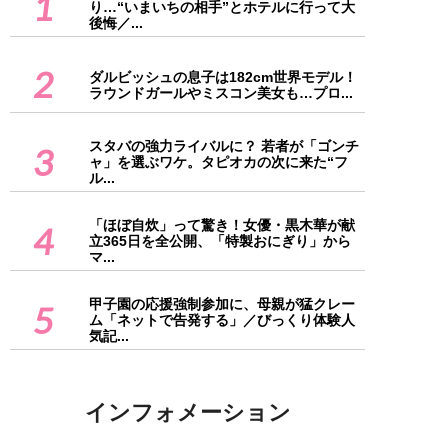
1
り…“いまいちの相手”とホテルに行って大
後悔／...
2
ダルビッシュの息子は182cm世界モデル！
ラウンドガールやミスコン美女も…プロ...
スタバの強力ライバルに？ 若者が「ゴンチ
3
ャ」を選ぶワケ。タピオカの次に来た“フ
ル...
「ほぼ自炊」って驚き！女優・黒木華が献
4
立365日を全公開、「特製おにぎり」から
マ...
甲子園の応援強制参加に、母親が猛クレー
5
ム「ネットで告発する」／びっくり体験人
気記...
インフォメーション