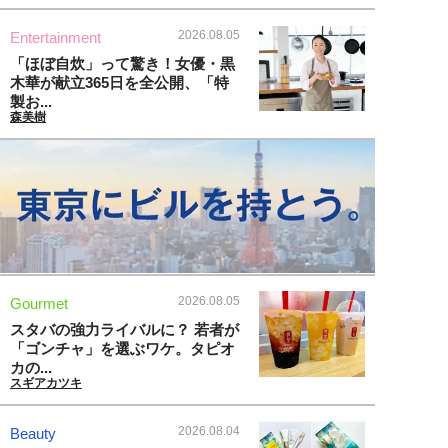
2026.08.05
Entertainment
「ほぼ自炊」って驚き！女優・黒
木華が献立365日を全公開、「特
製お...
森美樹
2026.08.05
Gourmet
スタバの強力ライバルに？ 若者が
「ゴンチャ」を選ぶワケ。タピオ
カの...
スギアカツキ
2026.08.04
Beauty