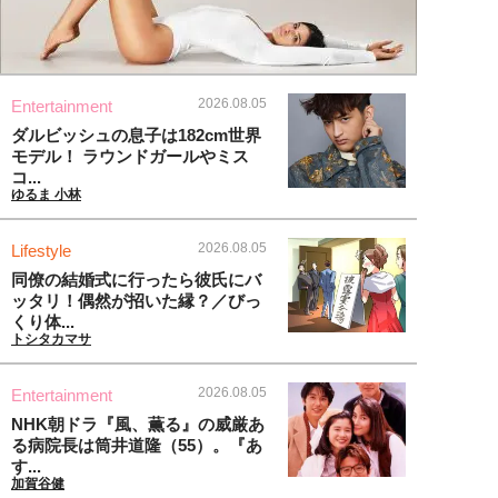
2026.08.05
Entertainment
ダルビッシュの息子は182cm世界
モデル！ ラウンドガールやミス
コ...
ゆるま 小林
2026.08.05
Lifestyle
同僚の結婚式に行ったら彼氏にバ
ッタリ！偶然が招いた縁？／びっ
くり体...
トシタカマサ
2026.08.05
Entertainment
NHK朝ドラ『風、薫る』の威厳あ
る病院長は筒井道隆（55）。『あ
す...
加賀谷健