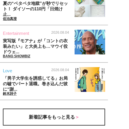
夏の“ベタベタ地獄”が秒でリセッ
ト！ ダイソーの110円「日焼け
止...
佐治真澄
2026.08.04
Entertainment
実写版『モアナ』が「コントの衣
装みたい」と大炎上も…マウイ役
ドウェ...
BANG SHOWBIZ
2026.08.04
Love
「男子大学生を誘惑してる」お局
の嘘でパート退職。巻き込んだ彼
に“謝...
鈴木詩子
新着記事をもっと見る