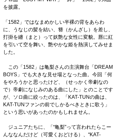
を披露。
「1582」ではなまめかしい半裸の背をあらわ
に、うなじの髪を結い、簪（かんざし）を差し、
打掛を纏（まと）って妖艶な女性に変貌。唇に紅
を引いて空を舞い、艶やかな姫を熱演してみせま
した。
この「1582」は亀梨さんの主演舞台「DREAM
BOYS」でも大きな見せ場となった曲。今回「何
をやろうかと思ったけど、（せっかく帝劇なの
で）帝劇になじみのある曲にした」とのことです
が、ソロ曲に絞ったのは、「KAT-TUNの曲は、
KAT-TUNファンの前でしかるべきときに歌う」
という思いがあったのかもしれません。
ジュニアたちに、「“亀梨”って言われたらこー
んななんだけど（可愛くおどける）、“KAT-