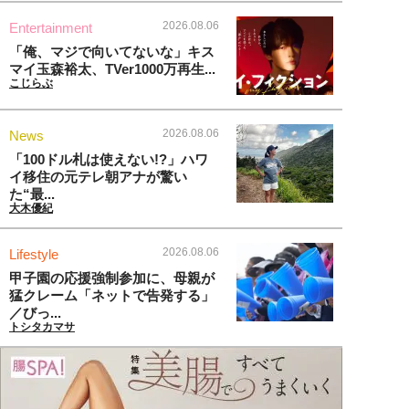
2026.08.06
Entertainment
「俺、マジで向いてないな」キス
マイ玉森裕太、TVer1000万再生...
こじらぶ
2026.08.06
News
「100ドル札は使えない!?」ハワ
イ移住の元テレ朝アナが驚い
た“最...
大木優紀
2026.08.06
Lifestyle
甲子園の応援強制参加に、母親が
猛クレーム「ネットで告発する」
／びっ...
トシタカマサ