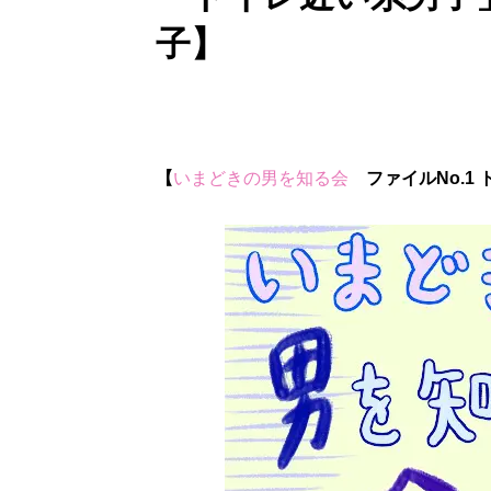
子】
【
いまどきの男を知る会
ファイルNo.1