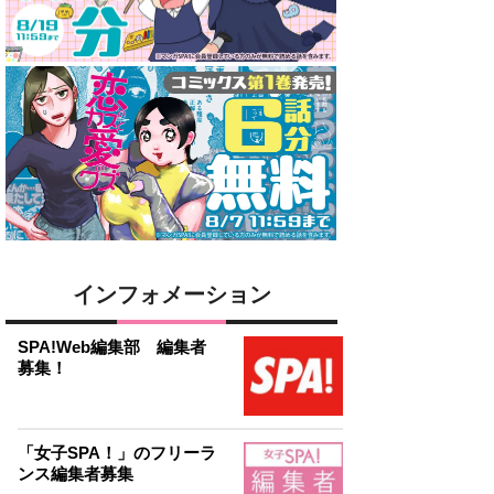
インフォメーション
SPA!Web編集部 編集者
募集！
「女子SPA！」のフリーラ
ンス編集者募集