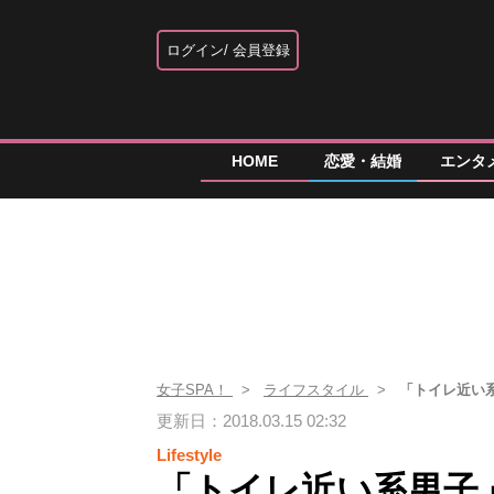
ログイン
会員登録
HOME
恋愛・結婚
エンタ
女子SPA！
ライフスタイル
「トイレ近い
更新日：2018.03.15 02:32
Lifestyle
「トイレ近い系男子