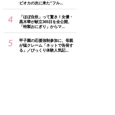
ピオカの次に来た“フル...
4
「ほぼ自炊」って驚き！女優・
黒木華が献立365日を全公開、
「特製おにぎり」からマ...
5
甲子園の応援強制参加に、母親
が猛クレーム「ネットで告発す
る」／びっくり体験人気記...