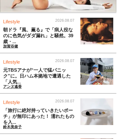
2026.08.07
Lifestyle
朝ドラ『風、薫る』で「病人役な
のに色気がダダ漏れ」と騒然。39
歳・...
加賀谷健
2026.08.07
Lifestyle
元TBSアナが“一人で猛パニッ
ク”に。日ハム本拠地で遭遇した
「人気...
アンヌ遙香
2026.08.07
Lifestyle
「旅行に絶対持っていきたいポー
チ」が無印にあった！ 濡れたもの
を入...
鈴木美奈子