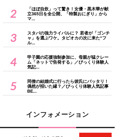
「ほぼ自炊」って驚き！女優・黒木華が献
2
立365日を全公開、「特製おにぎり」から
マ...
スタバの強力ライバルに？ 若者が「ゴンチ
3
ャ」を選ぶワケ。タピオカの次に来た“フ
ル...
甲子園の応援強制参加に、母親が猛クレー
4
ム「ネットで告発する」／びっくり体験人
気記...
同僚の結婚式に行ったら彼氏にバッタリ！
5
偶然が招いた縁？／びっくり体験人気記事
BE...
インフォメーション