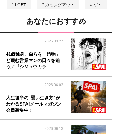
LGBT
カミングアウト
ゲイ
あなたにおすすめ
2026.03.27
41歳独身、自らを「汚物」
と蔑む営業マンの日々を追
う／『シジュウカラ…
2026.06.03
人生後半の“賢い生き方”が
わかるSPA!メールマガジン
会員募集中！
2026.06.13