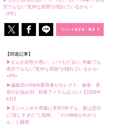
労でもない“意外な原因”が隠れているかも！
［PR］
コメントをする・見る
【関連記事】
▶なんか顔色が悪い、いつもだるい...年齢でも
過労でもない“意外な原因”が隠れているかも!
<PR>
▶編集部のiHerb愛用者がセレクト。健康・美
容のお悩み別、鉄板アイテムはコレ!【2026年
6月】
▶元ジャンポケ斉藤に求刑7年でも、妻は翌日
に“楽しすぎた“と投稿。「その神経がわから
ん」と騒然