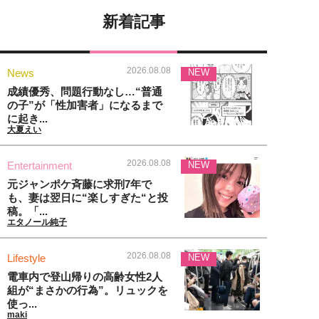
新着記事
2026.08.08
News
NEW
成績優秀、問題行動なし…“普通
の子”が「性加害者」になるまで
に起き...
大夏えい
2026.08.08
Entertainment
NEW
元ジャンポケ斉藤に求刑7年で
も、妻は翌日に“楽しすぎた“と投
稿。「...
エタノール純子
2026.08.08
Lifestyle
NEW
電車内で登山帰りの高齢女性2人
組が“まさかの行為”。リュックを
使っ...
maki