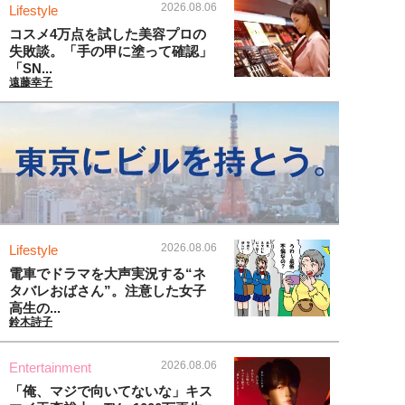
2026.08.06
Lifestyle
コスメ4万点を試した美容プロの
失敗談。「手の甲に塗って確認」
「SN...
遠藤幸子
2026.08.06
Lifestyle
電車でドラマを大声実況する“ネ
タバレおばさん”。注意した女子
高生の...
鈴木詩子
2026.08.06
Entertainment
「俺、マジで向いてないな」キス