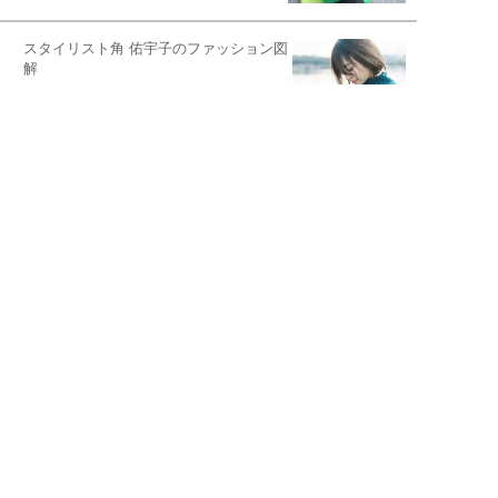
スタイリスト角 佑宇子のファッション図
解
失敗しない日常オシャレ
元『渡鬼』子役・宇野なおみの
話そ、お茶しよっ元気出そ
恋愛コンサル菊乃が出会った女性たち
私が結婚できないワケ
宇垣美里が映画への想いを綴る
宇垣美里の沼落ちシネマ