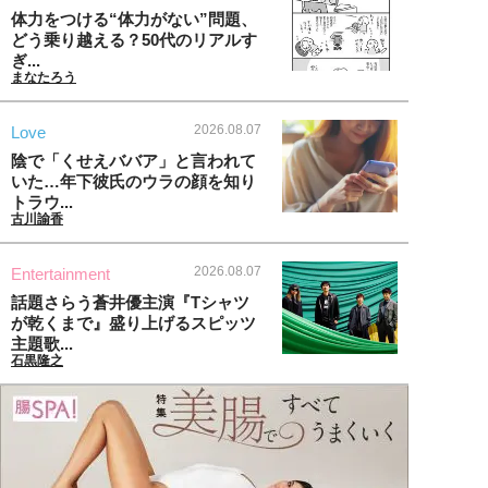
体力をつける“体力がない”問題、
どう乗り越える？50代のリアルす
ぎ...
まなたろう
2026.08.07
Love
陰で「くせえババア」と言われて
いた…年下彼氏のウラの顔を知り
トラウ...
古川諭香
2026.08.07
Entertainment
話題さらう蒼井優主演『Tシャツ
が乾くまで』盛り上げるスピッツ
主題歌...
石黒隆之