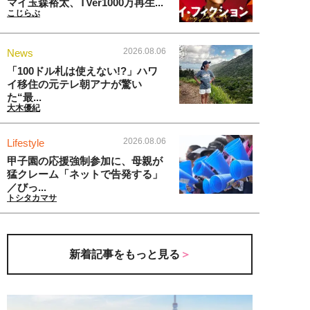
マイ玉森裕太、TVer1000万再生...
こじらぶ
2026.08.06
News
「100ドル札は使えない!?」ハワ
イ移住の元テレ朝アナが驚い
た“最...
大木優紀
2026.08.06
Lifestyle
甲子園の応援強制参加に、母親が
猛クレーム「ネットで告発する」
／びっ...
トシタカマサ
新着記事をもっと見る