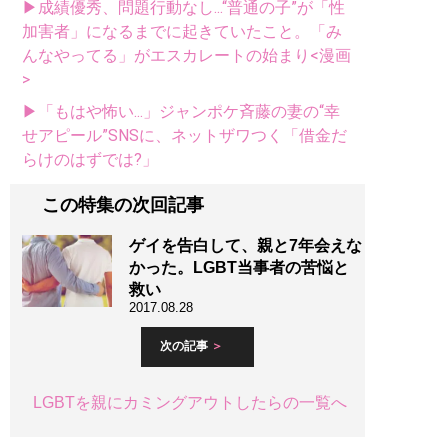
▶成績優秀、問題行動なし...“普通の子”が「性
加害者」になるまでに起きていたこと。「み
んなやってる」がエスカレートの始まり<漫画
>
▶「もはや怖い...」ジャンポケ斉藤の妻の“幸
せアピール”SNSに、ネットザワつく「借金だ
らけのはずでは?」
この特集の次回記事
ゲイを告白して、親と7年会えな
かった。LGBT当事者の苦悩と
救い
2017.08.28
次の記事
LGBTを親にカミングアウトしたらの一覧へ