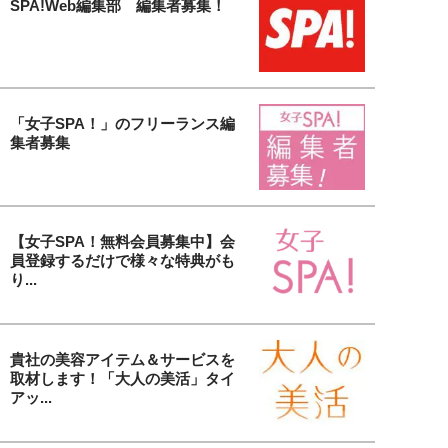
SPA!Web編集部 編集者募集！
「女子SPA！」のフリーランス編
集者募集
【女子SPA！無料会員募集中】会
員登録するだけで様々な特典がも
り...
貴社の美容アイテム＆サービスを
取材します！「大人の美活」タイ
アッ...