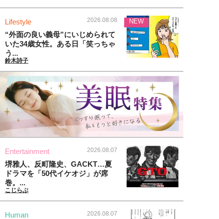
2026.08.08
Lifestyle
NEW
“外面の良い義母”にいじめられて
いた34歳女性。ある日「笑っちゃ
う...
鈴木詩子
2026.08.07
Entertainment
堺雅人、反町隆史、GACKT…夏
ドラマを「50代イケオジ」が席
巻。...
こじらぶ
2026.08.07
Human