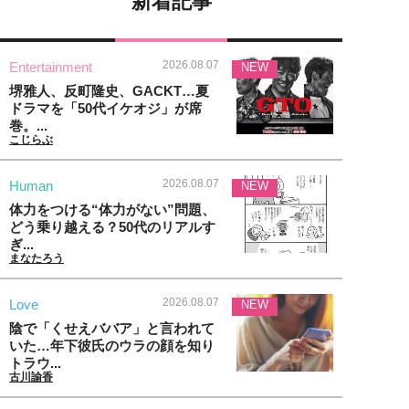
新着記事
2026.08.07
Entertainment
NEW
堺雅人、反町隆史、GACKT…夏
ドラマを「50代イケオジ」が席
巻。...
こじらぶ
2026.08.07
Human
NEW
体力をつける“体力がない”問題、
どう乗り越える？50代のリアルす
ぎ...
まなたろう
2026.08.07
Love
NEW
陰で「くせえババア」と言われて
いた…年下彼氏のウラの顔を知り
トラウ...
古川諭香