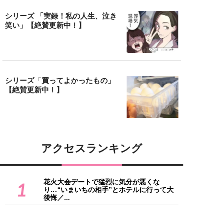
シリーズ 「実録！私の人生、泣き
笑い」【絶賛更新中！】
シリーズ「買ってよかったもの」
【絶賛更新中！】
アクセスランキング
花火大会デートで猛烈に気分が悪くな
1
り…“いまいちの相手”とホテルに行って大
後悔／...