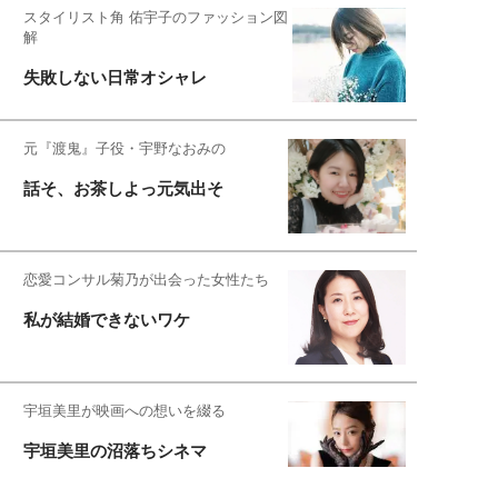
スタイリスト角 佑宇子のファッション図
解
失敗しない日常オシャレ
元『渡鬼』子役・宇野なおみの
話そ、お茶しよっ元気出そ
恋愛コンサル菊乃が出会った女性たち
私が結婚できないワケ
宇垣美里が映画への想いを綴る
宇垣美里の沼落ちシネマ