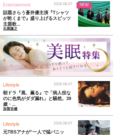
2026.08.07
Entertainment
NEW
話題さらう蒼井優主演『Tシャツ
が乾くまで』盛り上げるスピッツ
主題歌...
石黒隆之
2026.08.07
Lifestyle
朝ドラ『風、薫る』で「病人役な
のに色気がダダ漏れ」と騒然。39
歳・...
加賀谷健
2026.08.07
Lifestyle
元TBSアナが“一人で猛パニッ