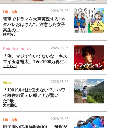
2026.08.06
Lifestyle
電車でドラマを大声実況する“ネ
タバレおばさん”。注意した女子
高生の...
鈴木詩子
2026.08.06
Entertainment
「俺、マジで向いてないな」キス
マイ玉森裕太、TVer1000万再生...
こじらぶ
2026.08.06
News
「100ドル札は使えない!?」ハワ
イ移住の元テレ朝アナが驚い
た“最...
大木優紀
2026.08.06
Lifestyle
甲子園の応援強制参加に、母親が