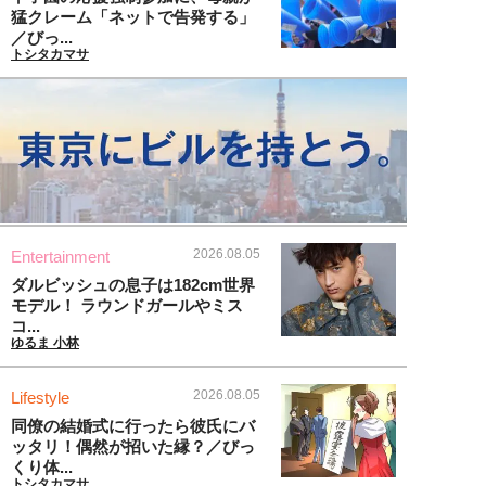
猛クレーム「ネットで告発する」
／びっ...
トシタカマサ
2026.08.05
Entertainment
ダルビッシュの息子は182cm世界
モデル！ ラウンドガールやミス
コ...
ゆるま 小林
2026.08.05
Lifestyle
同僚の結婚式に行ったら彼氏にバ
ッタリ！偶然が招いた縁？／びっ
くり体...
トシタカマサ