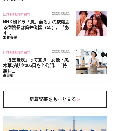
2026.08.05
Entertainment
NHK朝ドラ『風、薫る』の威厳あ
る病院長は筒井道隆（55）。『あ
す...
加賀谷健
2026.08.05
Entertainment
「ほぼ自炊」って驚き！女優・黒
木華が献立365日を全公開、「特
製お...
森美樹
新着記事をもっと見る