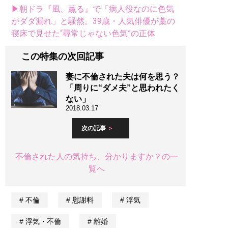
▶朝ドラ『風、薫る』で「病人役なのに色気
がダダ漏れ」と騒然。39歳・人気俳優が藁の
寝床で見せた“尋常じゃない色気”の正体
この特集の次回記事
妻に不倫された夫は何を思う？
「周りに“ダメ夫”と思われたく
ない」
2018.03.17
次の記事
不倫された人の気持ち、分かりますか？の一
覧へ
不倫
慰謝料
浮気
浮気・不倫
離婚