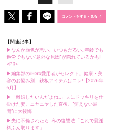
コメントをする・見る
【関連記事】
▶なんか顔色が悪い、いつもだるい...年齢でも
過労でもない“意外な原因”が隠れているかも!
<PR>
▶編集部のiHerb愛用者がセレクト。健康・美
容のお悩み別、鉄板アイテムはコレ!【2026年
6月】
▶「離婚したいんだよね...」夫にドッキリを仕
掛けた妻。ニヤニヤした直後、“笑えない展
開”に大後悔
▶夫に不倫されたら...私の復讐法「これで慰謝
料ぶん取ります」