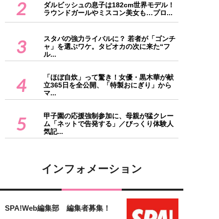
2
ダルビッシュの息子は182cm世界モデル！
ラウンドガールやミスコン美女も…プロ...
スタバの強力ライバルに？ 若者が「ゴンチ
3
ャ」を選ぶワケ。タピオカの次に来た“フ
ル...
「ほぼ自炊」って驚き！女優・黒木華が献
4
立365日を全公開、「特製おにぎり」から
マ...
甲子園の応援強制参加に、母親が猛クレー
5
ム「ネットで告発する」／びっくり体験人
気記...
インフォメーション
SPA!Web編集部 編集者募集！