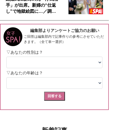
手」が出席。新婦の“仕返
し”で地獄絵図に…／調…