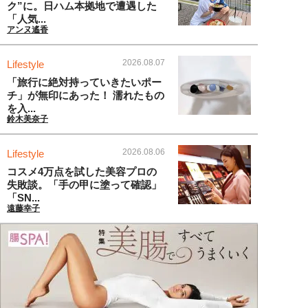
ク”に。日ハム本拠地で遭遇した
「人気...
アンヌ遙香
2026.08.07
Lifestyle
「旅行に絶対持っていきたいポー
チ」が無印にあった！ 濡れたもの
を入...
鈴木美奈子
2026.08.06
Lifestyle
コスメ4万点を試した美容プロの
失敗談。「手の甲に塗って確認」
「SN...
遠藤幸子