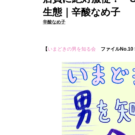
生態｜辛酸なめ子
辛酸なめ子
【
いまどきの男を知る会
ファイルNo.10 