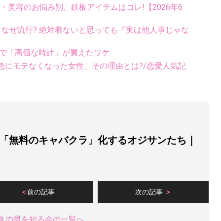
康・美容のお悩み別、鉄板アイテムはコレ!【2026年6
ス、なぜ流行? 絶対着ないと思っても「実は他人事じゃな
料で「高価な時計」が買えたワケ
急にモテなくなった女性。その理由とは?/恋愛人気記
「無料のキャバクラ」化するオジサンたち｜
前の記事
次の記事
きの男を知る会の一覧へ