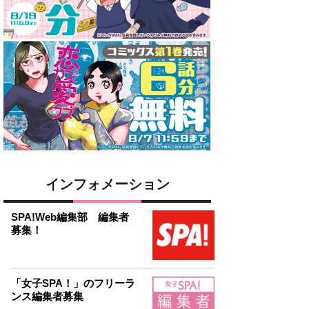
インフォメーション
SPA!Web編集部 編集者
募集！
「女子SPA！」のフリーラ
ンス編集者募集