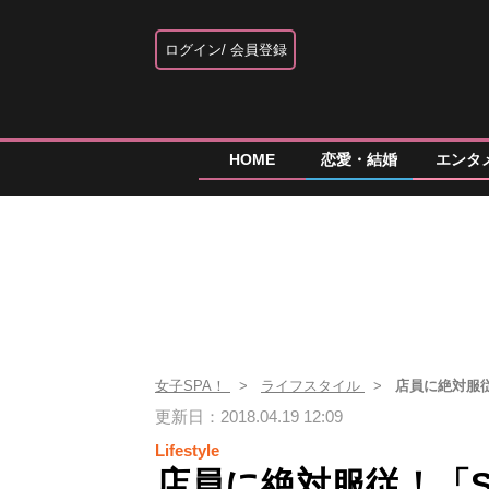
ログイン
会員登録
HOME
恋愛・結婚
エンタ
女子SPA！
ライフスタイル
店員に絶対服従
更新日：2018.04.19 12:09
Lifestyle
店員に絶対服従！「S