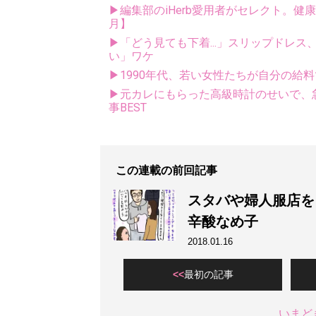
▶編集部のiHerb愛用者がセレクト。健
月】
▶「どう見ても下着...」スリップドレ
い」ワケ
▶1990年代、若い女性たちが自分の給
▶元カレにもらった高級時計のせいで、
事BEST
この連載の前回記事
スタバや婦人服店を
辛酸なめ子
2018.01.16
最初の記事
いまど