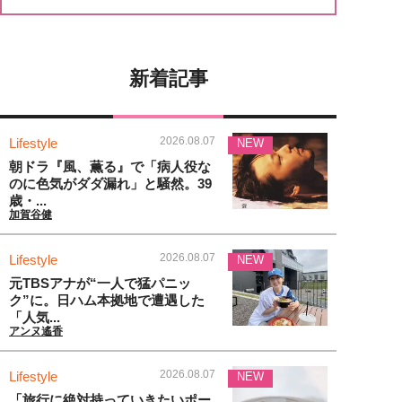
新着記事
2026.08.07
Lifestyle
NEW
朝ドラ『風、薫る』で「病人役な
のに色気がダダ漏れ」と騒然。39
歳・...
加賀谷健
2026.08.07
Lifestyle
NEW
元TBSアナが“一人で猛パニッ
ク”に。日ハム本拠地で遭遇した
「人気...
アンヌ遙香
2026.08.07
Lifestyle
NEW
「旅行に絶対持っていきたいポー