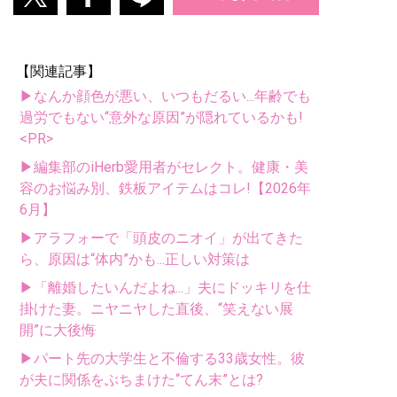
【関連記事】
▶なんか顔色が悪い、いつもだるい...年齢でも
過労でもない“意外な原因”が隠れているかも!
<PR>
▶編集部のiHerb愛用者がセレクト。健康・美
容のお悩み別、鉄板アイテムはコレ!【2026年
6月】
▶アラフォーで「頭皮のニオイ」が出てきた
ら、原因は“体内”かも...正しい対策は
▶「離婚したいんだよね...」夫にドッキリを仕
掛けた妻。ニヤニヤした直後、“笑えない展
開”に大後悔
▶パート先の大学生と不倫する33歳女性。彼
が夫に関係をぶちまけた“てん末”とは?