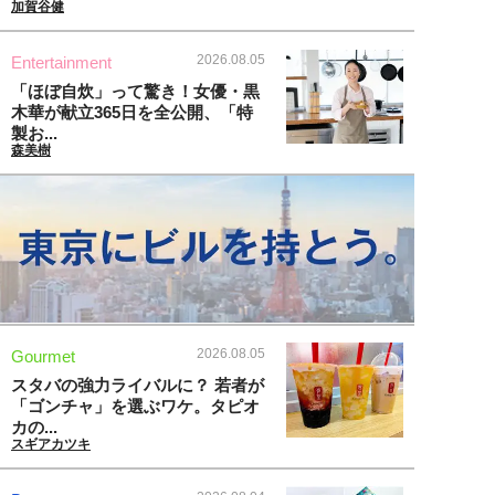
加賀谷健
2026.08.05
Entertainment
「ほぼ自炊」って驚き！女優・黒
木華が献立365日を全公開、「特
製お...
森美樹
2026.08.05
Gourmet
スタバの強力ライバルに？ 若者が
「ゴンチャ」を選ぶワケ。タピオ
カの...
スギアカツキ