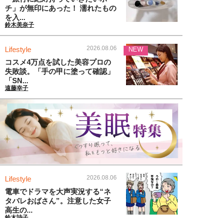
チ」が無印にあった！ 濡れたもの
を入...
鈴木美奈子
2026.08.06
Lifestyle
NEW
コスメ4万点を試した美容プロの
失敗談。「手の甲に塗って確認」
「SN...
遠藤幸子
2026.08.06
Lifestyle
電車でドラマを大声実況する“ネ
タバレおばさん”。注意した女子
高生の...
鈴木詩子