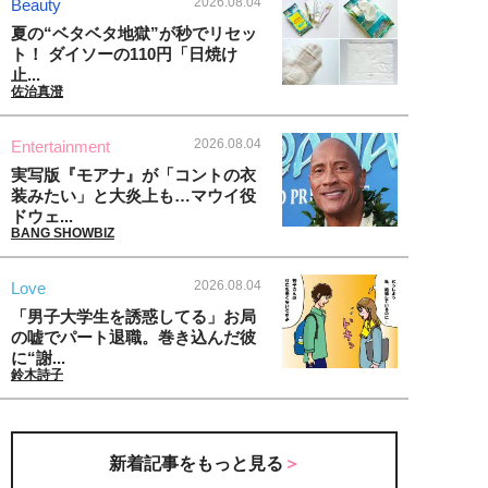
2026.08.04
Beauty
夏の“ベタベタ地獄”が秒でリセッ
ト！ ダイソーの110円「日焼け
止...
佐治真澄
2026.08.04
Entertainment
実写版『モアナ』が「コントの衣
装みたい」と大炎上も…マウイ役
ドウェ...
BANG SHOWBIZ
2026.08.04
Love
「男子大学生を誘惑してる」お局
の嘘でパート退職。巻き込んだ彼
に“謝...
鈴木詩子
新着記事をもっと見る