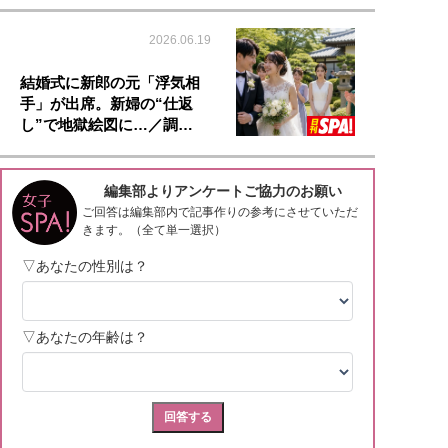
2026.06.19
結婚式に新郎の元「浮気相
手」が出席。新婦の“仕返
し”で地獄絵図に…／調…