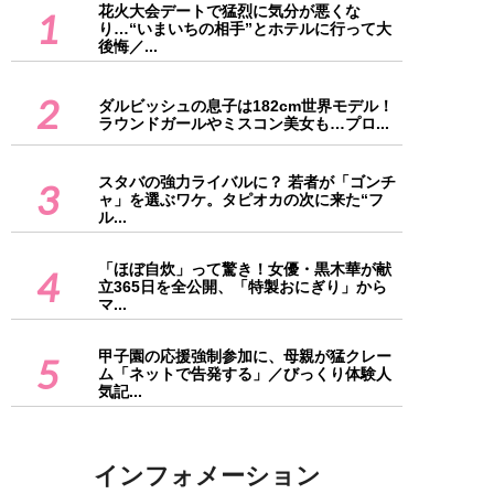
花火大会デートで猛烈に気分が悪くな
1
り…“いまいちの相手”とホテルに行って大
後悔／...
2
ダルビッシュの息子は182cm世界モデル！
ラウンドガールやミスコン美女も…プロ...
スタバの強力ライバルに？ 若者が「ゴンチ
3
ャ」を選ぶワケ。タピオカの次に来た“フ
ル...
「ほぼ自炊」って驚き！女優・黒木華が献
4
立365日を全公開、「特製おにぎり」から
マ...
甲子園の応援強制参加に、母親が猛クレー
5
ム「ネットで告発する」／びっくり体験人
気記...
インフォメーション