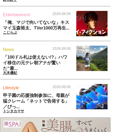
2026.08.06
Entertainment
「俺、マジで向いてないな」キス
マイ玉森裕太、TVer1000万再生...
こじらぶ
2026.08.06
News
「100ドル札は使えない!?」ハワ
イ移住の元テレ朝アナが驚い
た“最...
大木優紀
2026.08.06
Lifestyle
甲子園の応援強制参加に、母親が
猛クレーム「ネットで告発する」
／びっ...
トシタカマサ