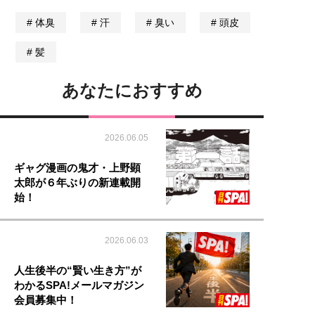
体臭
汗
臭い
頭皮
髪
あなたにおすすめ
2026.06.05
ギャグ漫画の鬼才・上野顕
太郎が６年ぶりの新連載開
始！
2026.06.03
人生後半の“賢い生き方”が
わかるSPA!メールマガジン
会員募集中！