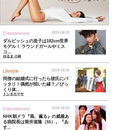
2026.08.05
Entertainment
ダルビッシュの息子は182cm世界
モデル！ ラウンドガールやミス
コ...
ゆるま 小林
2026.08.05
Lifestyle
同僚の結婚式に行ったら彼氏にバ
ッタリ！偶然が招いた縁？／びっ
くり体...
トシタカマサ
2026.08.05
Entertainment
NHK朝ドラ『風、薫る』の威厳あ
る病院長は筒井道隆（55）。『あ
す...