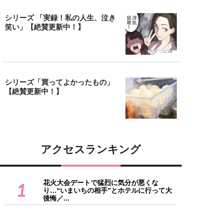
シリーズ 「実録！私の人生、泣き
笑い」【絶賛更新中！】
シリーズ「買ってよかったもの」
【絶賛更新中！】
アクセスランキング
花火大会デートで猛烈に気分が悪くな
1
り…“いまいちの相手”とホテルに行って大
後悔／...