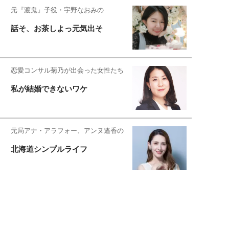
元『渡鬼』子役・宇野なおみの
話そ、お茶しよっ元気出そ
恋愛コンサル菊乃が出会った女性たち
私が結婚できないワケ
元局アナ・アラフォー、アンヌ遙香の
北海道シンプルライフ
宇垣美里が映画への想いを綴る
宇垣美里の沼落ちシネマ