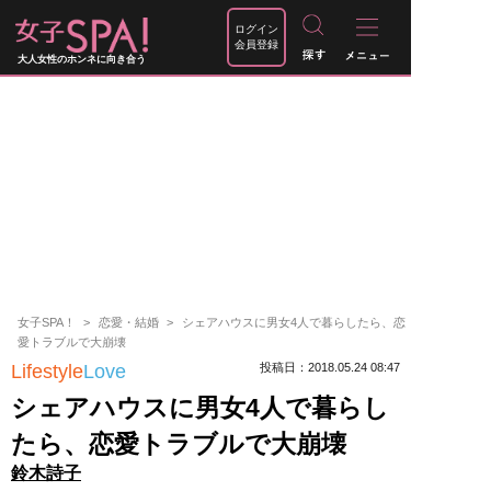
ログイン
会員登録
大人女性のホンネに向き合う
女子SPA！
恋愛・結婚
シェアハウスに男女4人で暮らしたら、恋
愛トラブルで大崩壊
Lifestyle
Love
投稿日：2018.05.24 08:47
シェアハウスに男女4人で暮らし
たら、恋愛トラブルで大崩壊
鈴木詩子