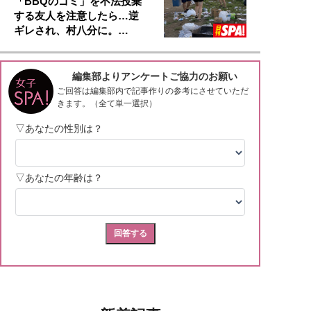
「BBQのゴミ」を不法投棄
する友人を注意したら…逆
ギレされ、村八分に。…