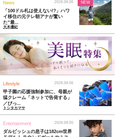
2026.08.06
News
NEW
「100ドル札は使えない!?」ハワ
イ移住の元テレ朝アナが驚い
た“最...
大木優紀
2026.08.06
Lifestyle
甲子園の応援強制参加に、母親が
猛クレーム「ネットで告発する」
／びっ...
トシタカマサ
2026.08.05
Entertainment
ダルビッシュの息子は182cm世界