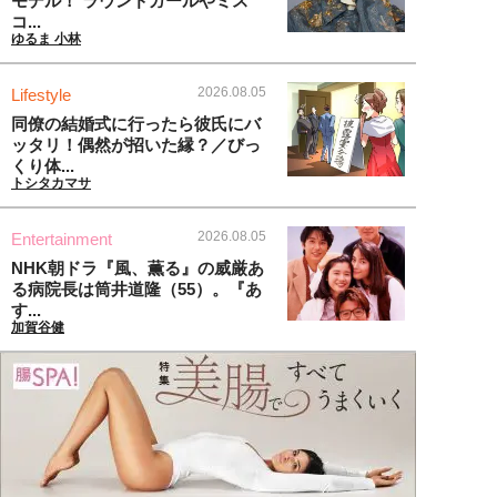
モデル！ ラウンドガールやミス
コ...
ゆるま 小林
2026.08.05
Lifestyle
同僚の結婚式に行ったら彼氏にバ
ッタリ！偶然が招いた縁？／びっ
くり体...
トシタカマサ
2026.08.05
Entertainment
NHK朝ドラ『風、薫る』の威厳あ
る病院長は筒井道隆（55）。『あ
す...
加賀谷健