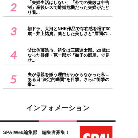
「夫婦生活はしない」「外での発散は申告
2
制」産後レスで離婚危機だった夫婦がたど
り着...
3
朝ドラ、大河とNHK作品で存在感を増す30
歳・井上祐貴。凛とした美しさと“眉間の...
父は佐藤浩市、祖父は三國連太郎。29歳に
4
なった俳優・寛一郎が『徹子の部屋』で見
せ...
夫が母親を嫌う理由がわからなかった私→
5
ある日“決定的瞬間”を目撃。さらに衝撃の
事...
インフォメーション
SPA!Web編集部 編集者募集！