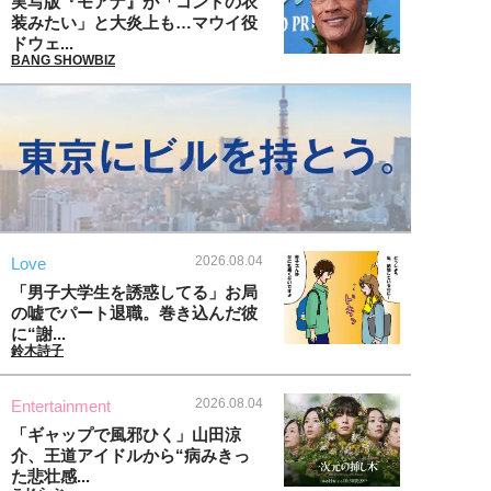
実写版『モアナ』が「コントの衣
装みたい」と大炎上も…マウイ役
ドウェ...
BANG SHOWBIZ
2026.08.04
Love
「男子大学生を誘惑してる」お局
の嘘でパート退職。巻き込んだ彼
に“謝...
鈴木詩子
2026.08.04
Entertainment
「ギャップで風邪ひく」山田涼
介、王道アイドルから“病みきっ
た悲壮感...