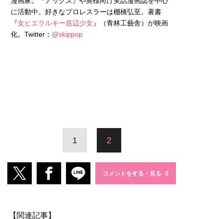
漫画家。『アックス』や奥様向け実話漫画誌を中心
に活動中。好きなプロレスラーは棚橋弘至。著書
『
女ヒエラルキー底辺少女
』（青林工藝舎）が映画
化。Twitter：
@skippop
1
2
コメントをする・見る
【関連記事】