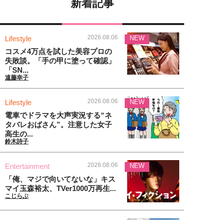
新着記事
2026.08.06
Lifestyle
NEW
コスメ4万点を試した美容プロの
失敗談。「手の甲に塗って確認」
「SN...
遠藤幸子
2026.08.06
Lifestyle
NEW
電車でドラマを大声実況する“ネ
タバレおばさん”。注意した女子
高生の...
鈴木詩子
2026.08.06
Entertainment
NEW
「俺、マジで向いてないな」キス
マイ玉森裕太、TVer1000万再生...
こじらぶ