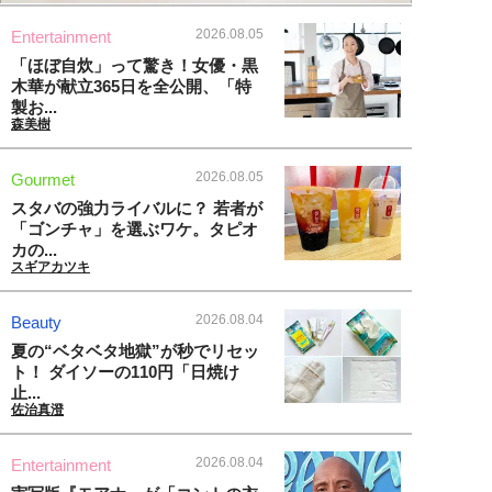
2026.08.05
Entertainment
「ほぼ自炊」って驚き！女優・黒
木華が献立365日を全公開、「特
製お...
森美樹
2026.08.05
Gourmet
スタバの強力ライバルに？ 若者が
「ゴンチャ」を選ぶワケ。タピオ
カの...
スギアカツキ
2026.08.04
Beauty
夏の“ベタベタ地獄”が秒でリセッ
ト！ ダイソーの110円「日焼け
止...
佐治真澄
2026.08.04
Entertainment