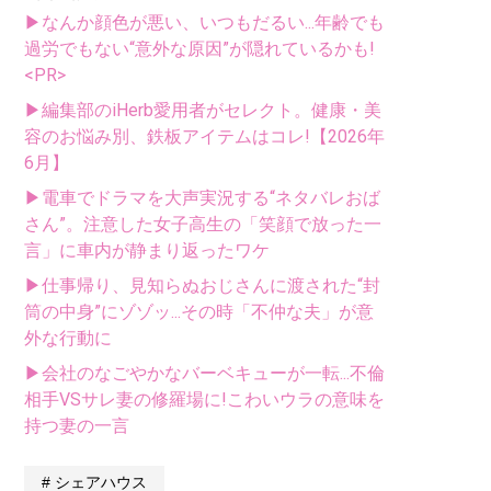
▶なんか顔色が悪い、いつもだるい...年齢でも
過労でもない“意外な原因”が隠れているかも!
<PR>
▶編集部のiHerb愛用者がセレクト。健康・美
容のお悩み別、鉄板アイテムはコレ!【2026年
6月】
▶電車でドラマを大声実況する“ネタバレおば
さん”。注意した女子高生の「笑顔で放った一
言」に車内が静まり返ったワケ
▶仕事帰り、見知らぬおじさんに渡された“封
筒の中身”にゾゾッ...その時「不仲な夫」が意
外な行動に
▶会社のなごやかなバーベキューが一転...不倫
相手VSサレ妻の修羅場に!こわいウラの意味を
持つ妻の一言
シェアハウス