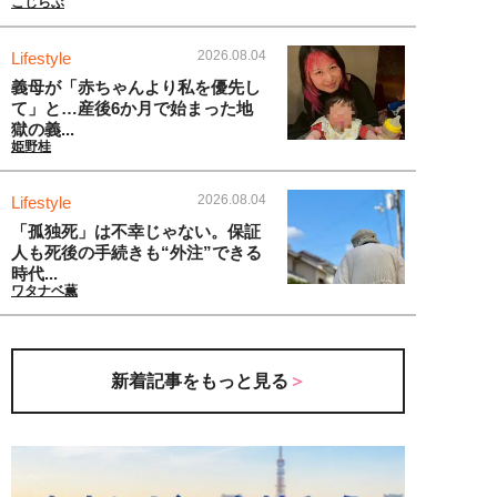
こじらぶ
2026.08.04
Lifestyle
義母が「赤ちゃんより私を優先し
て」と…産後6か月で始まった地
獄の義...
姫野桂
2026.08.04
Lifestyle
「孤独死」は不幸じゃない。保証
人も死後の手続きも“外注”できる
時代...
ワタナベ薫
新着記事をもっと見る