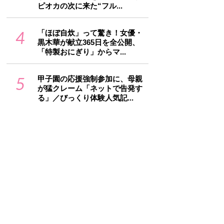
ピオカの次に来た“フル...
4
「ほぼ自炊」って驚き！女優・
黒木華が献立365日を全公開、
「特製おにぎり」からマ...
5
甲子園の応援強制参加に、母親
が猛クレーム「ネットで告発す
る」／びっくり体験人気記...