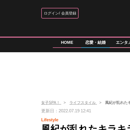
ログイン
会員登録
HOME
恋愛・結婚
エンタ
女子SPA！
ライフスタイル
風紀が乱れた
更新日：2022.07.19 12:41
Lifestyle
風紀が乱れたキラキ