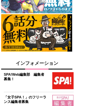
インフォメーション
SPA!Web編集部 編集者
募集！
「女子SPA！」のフリーラ
ンス編集者募集