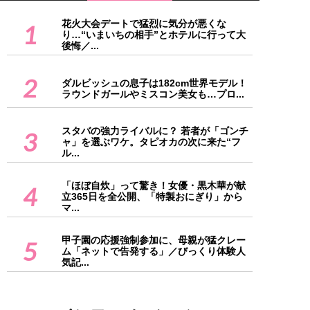
花火大会デートで猛烈に気分が悪くな
1
り…“いまいちの相手”とホテルに行って大
後悔／...
2
ダルビッシュの息子は182cm世界モデル！
ラウンドガールやミスコン美女も…プロ...
スタバの強力ライバルに？ 若者が「ゴンチ
3
ャ」を選ぶワケ。タピオカの次に来た“フ
ル...
「ほぼ自炊」って驚き！女優・黒木華が献
4
立365日を全公開、「特製おにぎり」から
マ...
甲子園の応援強制参加に、母親が猛クレー
5
ム「ネットで告発する」／びっくり体験人
気記...