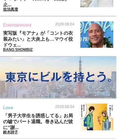
止...
佐治真澄
2026.08.04
Entertainment
実写版『モアナ』が「コントの衣
装みたい」と大炎上も…マウイ役
ドウェ...
BANG SHOWBIZ
2026.08.04
Love
「男子大学生を誘惑してる」お局
の嘘でパート退職。巻き込んだ彼
に“謝...
鈴木詩子