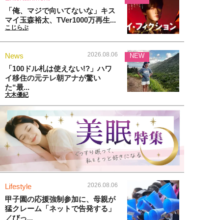
「俺、マジで向いてないな」キス
マイ玉森裕太、TVer1000万再生...
こじらぶ
2026.08.06
News
NEW
「100ドル札は使えない!?」ハワ
イ移住の元テレ朝アナが驚い
た“最...
大木優紀
2026.08.06
Lifestyle
甲子園の応援強制参加に、母親が
猛クレーム「ネットで告発する」
／びっ...