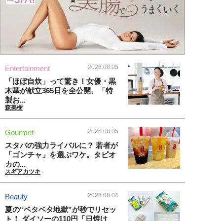
2026.08.05
Entertainment
「ほぼ自炊」って驚き！女優・黒
木華が献立365日を全公開、「特
製お...
森美樹
2026.08.05
Gourmet
スタバの強力ライバルに？ 若者が
「ゴンチャ」を選ぶワケ。タピオ
カの...
スギアカツキ
2026.08.04
Beauty
夏の“ベタベタ地獄”が秒でリセッ
ト！ ダイソーの110円「日焼け