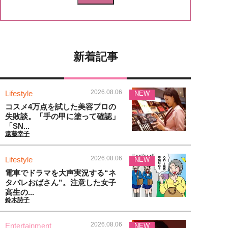
新着記事
2026.08.06
Lifestyle
NEW
コスメ4万点を試した美容プロの
失敗談。「手の甲に塗って確認」
「SN...
遠藤幸子
2026.08.06
Lifestyle
NEW
電車でドラマを大声実況する“ネ
タバレおばさん”。注意した女子
高生の...
鈴木詩子
2026.08.06
Entertainment
NEW