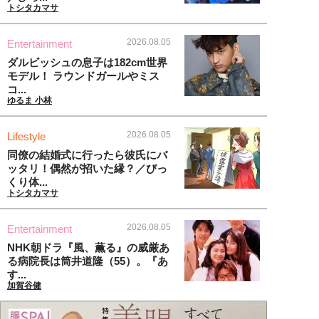
トシタカマサ
2026.08.05
Entertainment
ダルビッシュの息子は182cm世界
モデル！ ラウンドガールやミス
コ...
ゆるま 小林
2026.08.05
Lifestyle
同僚の結婚式に行ったら彼氏にバ
ッタリ！偶然が招いた縁？／びっ
くり体...
トシタカマサ
2026.08.05
Entertainment
NHK朝ドラ『風、薫る』の威厳あ
る病院長は筒井道隆（55）。『あ
す...
加賀谷健