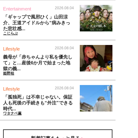
2026.08.04
Entertainment
「ギャップで風邪ひく」山田涼
介、王道アイドルから“病みきっ
た悲壮感...
こじらぶ
2026.08.04
Lifestyle
義母が「赤ちゃんより私を優先し
て」と…産後6か月で始まった地
獄の義...
姫野桂
2026.08.04
Lifestyle
「孤独死」は不幸じゃない。保証
人も死後の手続きも“外注”できる
時代...
ワタナベ薫