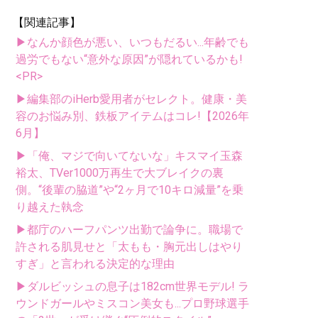
【関連記事】
▶なんか顔色が悪い、いつもだるい...年齢でも
過労でもない“意外な原因”が隠れているかも!
<PR>
▶編集部のiHerb愛用者がセレクト。健康・美
容のお悩み別、鉄板アイテムはコレ!【2026年
6月】
▶「俺、マジで向いてないな」キスマイ玉森
裕太、TVer1000万再生で大ブレイクの裏
側。“後輩の脇道”や“2ヶ月で10キロ減量”を乗
り越えた執念
▶都庁のハーフパンツ出勤で論争に。職場で
許される肌見せと「太もも・胸元出しはやり
すぎ」と言われる決定的な理由
▶ダルビッシュの息子は182cm世界モデル! ラ
ウンドガールやミスコン美女も...プロ野球選手