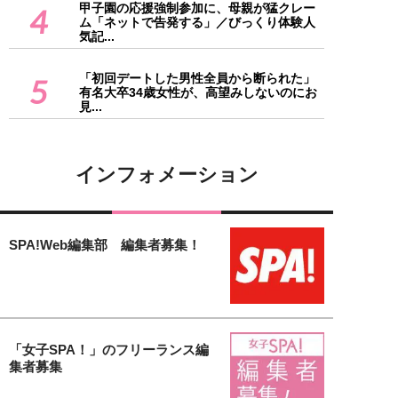
甲子園の応援強制参加に、母親が猛クレー
4
ム「ネットで告発する」／びっくり体験人
気記...
「初回デートした男性全員から断られた」
5
有名大卒34歳女性が、高望みしないのにお
見...
インフォメーション
SPA!Web編集部 編集者募集！
「女子SPA！」のフリーランス編
集者募集