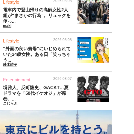
2026.08.08
Lifestyle
電車内で登山帰りの高齢女性2人
組が“まさかの行為”。リュックを
使っ...
maki
2026.08.08
Lifestyle
“外面の良い義母”にいじめられて
いた34歳女性。ある日「笑っちゃ
う...
鈴木詩子
2026.08.07
Entertainment
堺雅人、反町隆史、GACKT…夏
ドラマを「50代イケオジ」が席
巻。...
こじらぶ