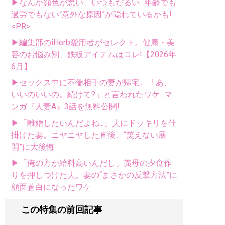
▶なんか顔色が悪い、いつもだるい...年齢でも
過労でもない“意外な原因”が隠れているかも!
<PR>
▶編集部のiHerb愛用者がセレクト。健康・美
容のお悩み別、鉄板アイテムはコレ!【2026年
6月】
▶セックス中に不倫相手の妻が帰宅。「あ、
いいのいいの。続けて?」と言われたワケ...マ
ンガ『人妻A』3話を無料公開!
▶「離婚したいんだよね...」夫にドッキリを仕
掛けた妻。ニヤニヤした直後、“笑えない展
開”に大後悔
▶「俺の方が給料高いんだし」義母の夕食作
りを押しつけた夫。妻の“まさかの反撃方法”に
顔面蒼白になったワケ
この特集の前回記事