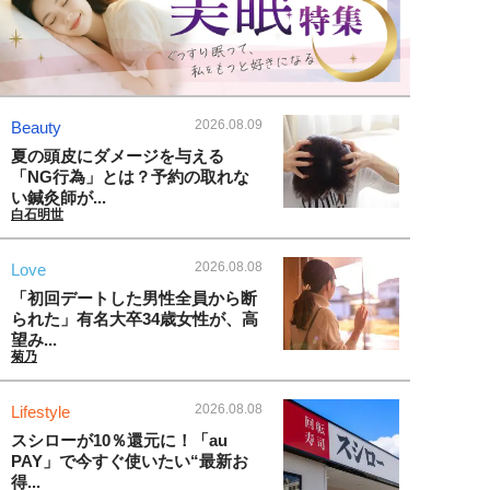
2026.08.09
Beauty
夏の頭皮にダメージを与える
「NG行為」とは？予約の取れな
い鍼灸師が...
白石明世
2026.08.08
Love
「初回デートした男性全員から断
られた」有名大卒34歳女性が、高
望み...
菊乃
2026.08.08
Lifestyle
スシローが10％還元に！「au
PAY」で今すぐ使いたい“最新お
得...