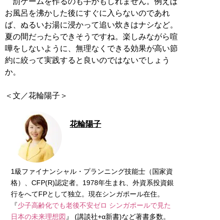
罰ゲームを作るのも手かもしれません。例えば
お風呂を沸かした後にすぐに入らないのであれ
ば、ぬるいお湯に浸かって追い炊きはナシなど。
夏の間だったらできそうですね。楽しみながら喧
嘩をしないように、無理なくできる効果が高い節
約に絞って実践すると良いのではないでしょう
か。
＜文／花輪陽子＞
花輪陽子
1級ファイナンシャル・プランニング技能士（国家資
格）、CFP(R)認定者。1978年生まれ、外資系投資銀
行をへてFPとして独立。現在シンガポール在住。
『
少子高齢化でも老後不安ゼロ シンガポールで見た
日本の未来理想図
』 (講談社+α新書)など著書多数。