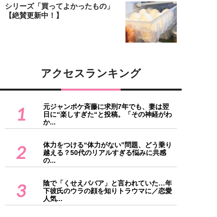
シリーズ「買ってよかったもの」
【絶賛更新中！】
アクセスランキング
元ジャンポケ斉藤に求刑7年でも、妻は翌
1
日に“楽しすぎた“と投稿。「その神経がわ
か...
体力をつける“体力がない”問題、どう乗り
2
越える？50代のリアルすぎる悩みに共感
の...
陰で「くせえババア」と言われていた…年
3
下彼氏のウラの顔を知りトラウマに／恋愛
人気...