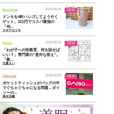
2026.08.09
Gourmet
NEW
ドンキを4軒ハシゴしてようやく
ゲット。321円でコスパ最強の
「46...
スギアカツキ
2026.08.09
News
NEW
「わが子への性教育、何を話せば
いい？」専門家の“意外な答え”。
「教...
大夏えい
2026.08.09
Lifestyle
NEW
ポケットティッシュがバッグの中
でぐちゃぐちゃになる問題→ダイ
ソーの...
高木沙織