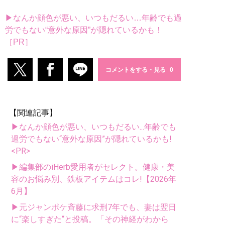
▶なんか顔色が悪い、いつもだるい…年齢でも過
労でもない“意外な原因”が隠れているかも！
［PR］
コメントをする・見る
【関連記事】
▶なんか顔色が悪い、いつもだるい...年齢でも
過労でもない“意外な原因”が隠れているかも!
<PR>
▶編集部のiHerb愛用者がセレクト。健康・美
容のお悩み別、鉄板アイテムはコレ!【2026年
6月】
▶元ジャンポケ斉藤に求刑7年でも、妻は翌日
に“楽しすぎた“と投稿。「その神経がわから