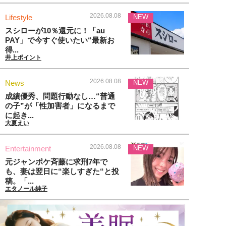
2026.08.08
Lifestyle
NEW
スシローが10％還元に！「au
PAY」で今すぐ使いたい“最新お
得...
井上ポイント
2026.08.08
News
NEW
成績優秀、問題行動なし…“普通
の子”が「性加害者」になるまで
に起き...
大夏えい
2026.08.08
Entertainment
NEW
元ジャンポケ斉藤に求刑7年で
も、妻は翌日に“楽しすぎた“と投
稿。「...
エタノール純子