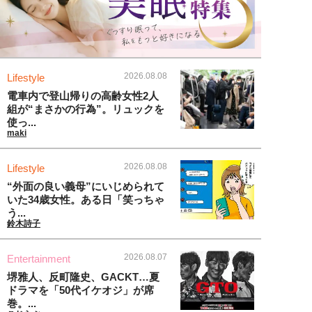
2026.08.08
Lifestyle
電車内で登山帰りの高齢女性2人
組が“まさかの行為”。リュックを
使っ...
maki
2026.08.08
Lifestyle
“外面の良い義母”にいじめられて
いた34歳女性。ある日「笑っちゃ
う...
鈴木詩子
2026.08.07
Entertainment
堺雅人、反町隆史、GACKT…夏
ドラマを「50代イケオジ」が席
巻。...