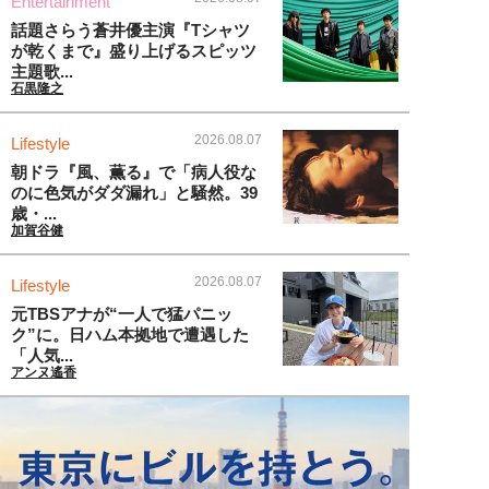
Entertainment
話題さらう蒼井優主演『Tシャツ
が乾くまで』盛り上げるスピッツ
主題歌...
石黒隆之
2026.08.07
Lifestyle
朝ドラ『風、薫る』で「病人役な
のに色気がダダ漏れ」と騒然。39
歳・...
加賀谷健
2026.08.07
Lifestyle
元TBSアナが“一人で猛パニッ
ク”に。日ハム本拠地で遭遇した
「人気...
アンヌ遙香