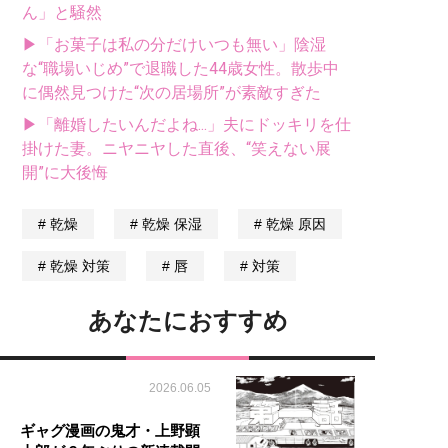
ん」と騒然
▶「お菓子は私の分だけいつも無い」陰湿
な“職場いじめ”で退職した44歳女性。散歩中
に偶然見つけた“次の居場所”が素敵すぎた
▶「離婚したいんだよね...」夫にドッキリを仕
掛けた妻。ニヤニヤした直後、“笑えない展
開”に大後悔
乾燥
乾燥 保湿
乾燥 原因
乾燥 対策
唇
対策
あなたにおすすめ
2026.06.05
ギャグ漫画の鬼才・上野顕