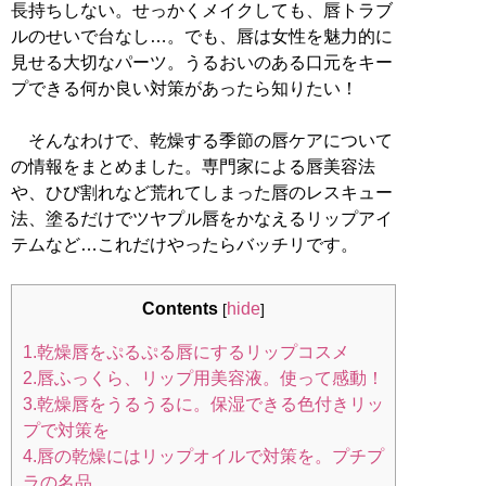
長持ちしない。せっかくメイクしても、唇トラブ
ルのせいで台なし…。でも、唇は女性を魅力的に
見せる大切なパーツ。うるおいのある口元をキー
プできる何か良い対策があったら知りたい！
そんなわけで、乾燥する季節の唇ケアについて
の情報をまとめました。専門家による唇美容法
や、ひび割れなど荒れてしまった唇のレスキュー
法、塗るだけでツヤプル唇をかなえるリップアイ
テムなど…これだけやったらバッチリです。
Contents
hide
[
]
1.乾燥唇をぷるぷる唇にするリップコスメ
2.唇ふっくら、リップ用美容液。使って感動！
3.乾燥唇をうるうるに。保湿できる色付きリッ
プで対策を
4.唇の乾燥にはリップオイルで対策を。プチプ
ラの名品