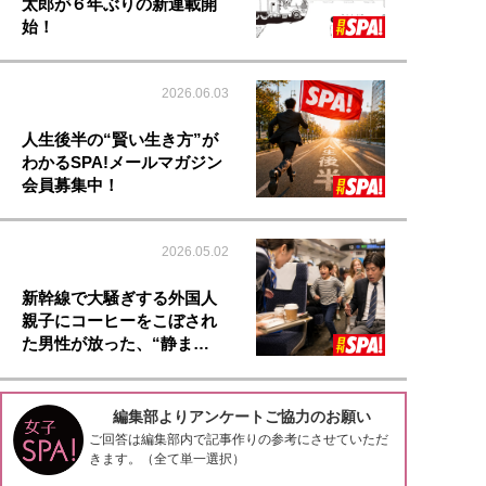
太郎が６年ぶりの新連載開
始！
2026.06.03
人生後半の“賢い生き方”が
わかるSPA!メールマガジン
会員募集中！
2026.05.02
新幹線で大騒ぎする外国人
親子にコーヒーをこぼされ
た男性が放った、“静ま…