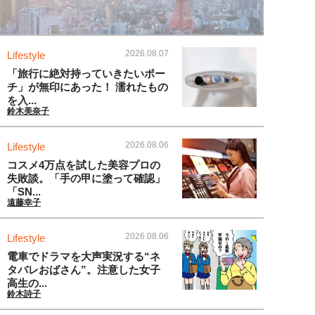
2026.08.07
Lifestyle
「旅行に絶対持っていきたいポー
チ」が無印にあった！ 濡れたもの
を入...
鈴木美奈子
2026.08.06
Lifestyle
コスメ4万点を試した美容プロの
失敗談。「手の甲に塗って確認」
「SN...
遠藤幸子
2026.08.06
Lifestyle
電車でドラマを大声実況する“ネ
タバレおばさん”。注意した女子
高生の...
鈴木詩子