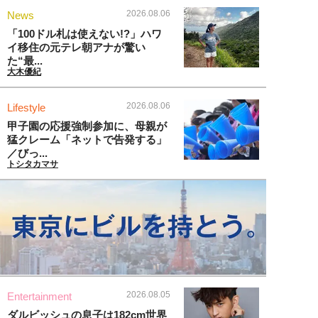
2026.08.06
News
「100ドル札は使えない!?」ハワ
イ移住の元テレ朝アナが驚い
た“最...
大木優紀
2026.08.06
Lifestyle
甲子園の応援強制参加に、母親が
猛クレーム「ネットで告発する」
／びっ...
トシタカマサ
2026.08.05
Entertainment
ダルビッシュの息子は182cm世界