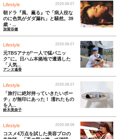
2026.08.07
Lifestyle
朝ドラ『風、薫る』で「病人役な
のに色気がダダ漏れ」と騒然。39
歳・...
加賀谷健
2026.08.07
Lifestyle
元TBSアナが“一人で猛パニッ
ク”に。日ハム本拠地で遭遇した
「人気...
アンヌ遙香
2026.08.07
Lifestyle
「旅行に絶対持っていきたいポー
チ」が無印にあった！ 濡れたもの
を入...
鈴木美奈子
2026.08.06
Lifestyle
コスメ4万点を試した美容プロの