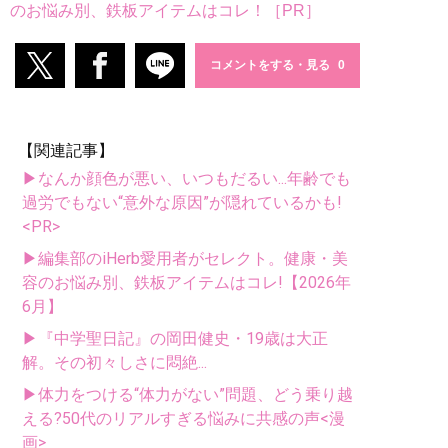
のお悩み別、鉄板アイテムはコレ！［PR］
コメントをする・見る
【関連記事】
▶なんか顔色が悪い、いつもだるい...年齢でも
過労でもない“意外な原因”が隠れているかも!
<PR>
▶編集部のiHerb愛用者がセレクト。健康・美
容のお悩み別、鉄板アイテムはコレ!【2026年
6月】
▶『中学聖日記』の岡田健史・19歳は大正
解。その初々しさに悶絶...
▶体力をつける“体力がない”問題、どう乗り越
える?50代のリアルすぎる悩みに共感の声<漫
画>