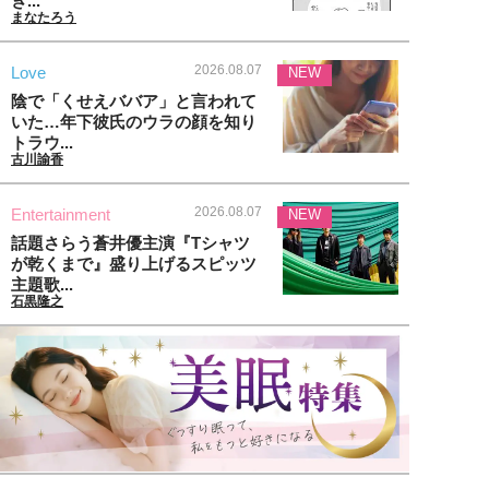
ぎ...
まなたろう
2026.08.07
Love
NEW
陰で「くせえババア」と言われて
いた…年下彼氏のウラの顔を知り
トラウ...
古川諭香
2026.08.07
Entertainment
NEW
話題さらう蒼井優主演『Tシャツ
が乾くまで』盛り上げるスピッツ
主題歌...
石黒隆之