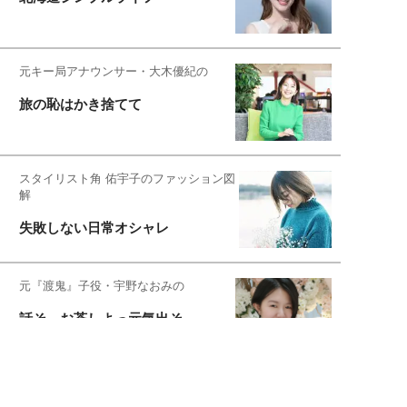
元キー局アナウンサー・大木優紀の
旅の恥はかき捨てて
スタイリスト角 佑宇子のファッション図
解
失敗しない日常オシャレ
元『渡鬼』子役・宇野なおみの
話そ、お茶しよっ元気出そ
恋愛コンサル菊乃が出会った女性たち