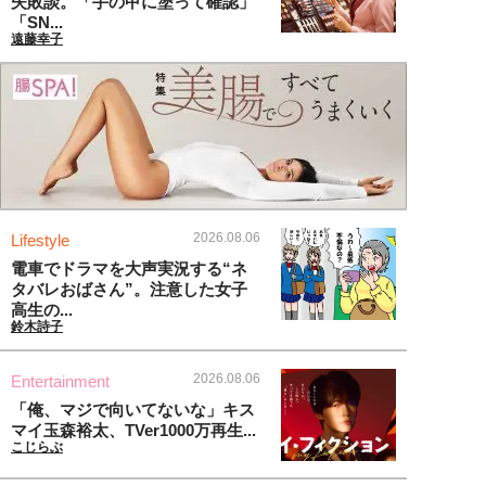
失敗談。「手の甲に塗って確認」
「SN...
遠藤幸子
2026.08.06
Lifestyle
電車でドラマを大声実況する“ネ
タバレおばさん”。注意した女子
高生の...
鈴木詩子
2026.08.06
Entertainment
「俺、マジで向いてないな」キス
マイ玉森裕太、TVer1000万再生...
こじらぶ