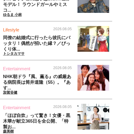
モデル！ ラウンドガールやミス
コ...
ゆるま 小林
2026.08.05
Lifestyle
同僚の結婚式に行ったら彼氏にバ
ッタリ！偶然が招いた縁？／びっ
くり体...
トシタカマサ
2026.08.05
Entertainment
NHK朝ドラ『風、薫る』の威厳あ
る病院長は筒井道隆（55）。『あ
す...
加賀谷健
2026.08.05
Entertainment
「ほぼ自炊」って驚き！女優・黒
木華が献立365日を全公開、「特
製お...
森美樹