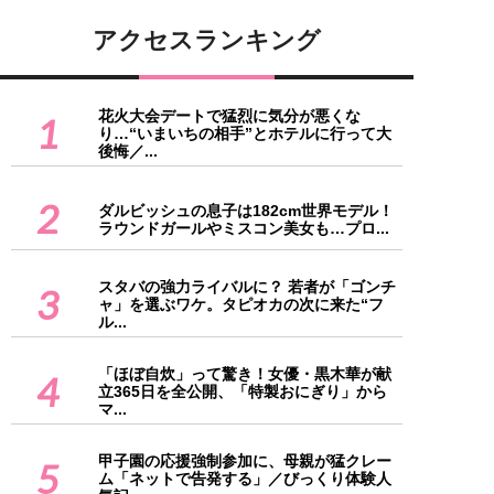
アクセスランキング
花火大会デートで猛烈に気分が悪くな
1
り…“いまいちの相手”とホテルに行って大
後悔／...
2
ダルビッシュの息子は182cm世界モデル！
ラウンドガールやミスコン美女も…プロ...
スタバの強力ライバルに？ 若者が「ゴンチ
3
ャ」を選ぶワケ。タピオカの次に来た“フ
ル...
「ほぼ自炊」って驚き！女優・黒木華が献
4
立365日を全公開、「特製おにぎり」から
マ...
甲子園の応援強制参加に、母親が猛クレー
5
ム「ネットで告発する」／びっくり体験人