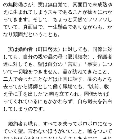
の無防備さが、実は無自覚で、真面目で未成熟ゆ
えに生まれてしまうスキであることが徐々にわか
ってきます。そして、ちょっと天然でフワフワし
ていて、真面目で、一生懸命でありながらも、か
なり頑固だということも。
実は婚約者（町田啓太）に対しても、同僚に対
しても、自分の親や晶の母（夏川結衣）、保護者
達に対しても、聖は自分の「言動」「事実」につ
いて一切嘘をつきません。晶が訪ねてきたこと、
二人で会ったことなどは正直に話す。晶のもとを
去ってから講師として働く職場でも、“以前、教
え子に手を出した”と噂を立てられ、同僚がかば
ってくれているにもかかわらず、自ら過去を告白
してしまうのです。
婚約者も職も、すべてを失ってボロボロになっ
ていく聖。言わないほうがいいこと、嘘をついて
おいたほうがいいことはたくさんあるのに、それ