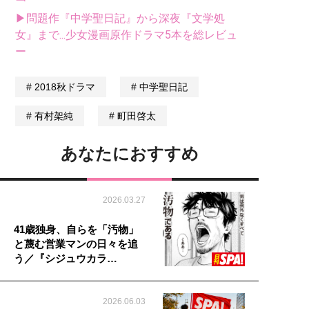
▶問題作『中学聖日記』から深夜『文学処
女』まで...少女漫画原作ドラマ5本を総レビュ
ー
2018秋ドラマ
中学聖日記
有村架純
町田啓太
あなたにおすすめ
2026.03.27
41歳独身、自らを「汚物」
と蔑む営業マンの日々を追
う／『シジュウカラ…
2026.06.03