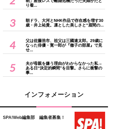
2
制」産後レスで離婚危機だった夫婦がたど
り着...
3
朝ドラ、大河とNHK作品で存在感を増す30
歳・井上祐貴。凛とした美しさと“眉間の...
父は佐藤浩市、祖父は三國連太郎。29歳に
4
なった俳優・寛一郎が『徹子の部屋』で見
せ...
夫が母親を嫌う理由がわからなかった私→
5
ある日“決定的瞬間”を目撃。さらに衝撃の
事...
インフォメーション
SPA!Web編集部 編集者募集！