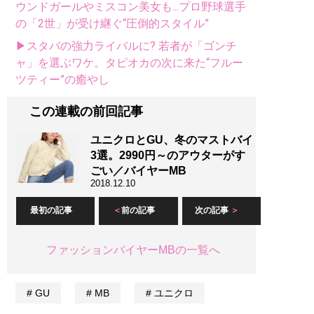
ウンドガールやミスコン美女も...プロ野球選手
の「2世」が受け継ぐ“圧倒的スタイル”
▶スタバの強力ライバルに? 若者が「ゴンチ
ャ」を選ぶワケ。タピオカの次に来た“フルー
ツティー”の癒やし
この連載の前回記事
ユニクロとGU、冬のマストバイ
3選。2990円～のアウターがす
ごい／バイヤーMB
2018.12.10
最初の記事
前の記事
次の記事
ファッションバイヤーMBの一覧へ
GU
MB
ユニクロ