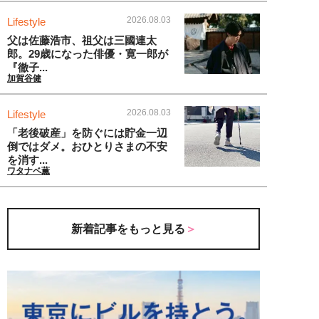
2026.08.03
Lifestyle
父は佐藤浩市、祖父は三國連太
郎。29歳になった俳優・寛一郎が
『徹子...
加賀谷健
2026.08.03
Lifestyle
「老後破産」を防ぐには貯金一辺
倒ではダメ。おひとりさまの不安
を消す...
ワタナベ薫
新着記事をもっと見る