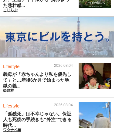
た悲壮感...
こじらぶ
2026.08.04
Lifestyle
義母が「赤ちゃんより私を優先し
て」と…産後6か月で始まった地
獄の義...
姫野桂
2026.08.04
Lifestyle
「孤独死」は不幸じゃない。保証
人も死後の手続きも“外注”できる
時代...
ワタナベ薫