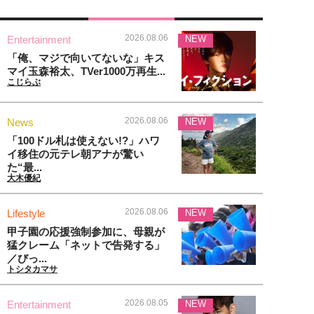
2026.08.06
Entertainment
NEW
「俺、マジで向いてないな」キス
マイ玉森裕太、TVer1000万再生...
こじらぶ
2026.08.06
News
NEW
「100ドル札は使えない!?」ハワ
イ移住の元テレ朝アナが驚い
た“最...
大木優紀
2026.08.06
Lifestyle
NEW
甲子園の応援強制参加に、母親が
猛クレーム「ネットで告発する」
／びっ...
トシタカマサ
2026.08.05
Entertainment
NEW