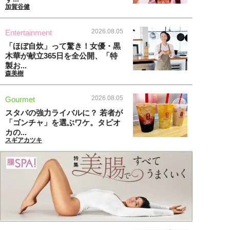
加賀谷健
2026.08.05
Entertainment
「ほぼ自炊」って驚き！女優・黒
木華が献立365日を全公開、「特
製お...
森美樹
2026.08.05
Gourmet
スタバの強力ライバルに？ 若者が
「ゴンチャ」を選ぶワケ。タピオ
カの...
スギアカツキ