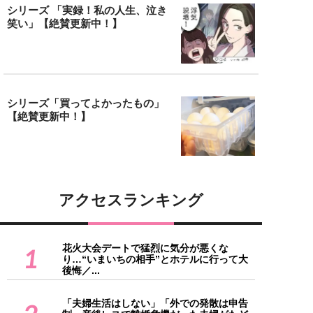
シリーズ 「実録！私の人生、泣き
笑い」【絶賛更新中！】
シリーズ「買ってよかったもの」
【絶賛更新中！】
アクセスランキング
花火大会デートで猛烈に気分が悪くな
1
り…“いまいちの相手”とホテルに行って大
後悔／...
「夫婦生活はしない」「外での発散は申告