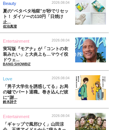
2026.08.04
Beauty
夏の“ベタベタ地獄”が秒でリセッ
ト！ ダイソーの110円「日焼け
止...
佐治真澄
2026.08.04
Entertainment
実写版『モアナ』が「コントの衣
装みたい」と大炎上も…マウイ役
ドウェ...
BANG SHOWBIZ
2026.08.04
Love
「男子大学生を誘惑してる」お局
の嘘でパート退職。巻き込んだ彼
に“謝...
鈴木詩子
2026.08.04
Entertainment
「ギャップで風邪ひく」山田涼
介、王道アイドルから“病みきっ