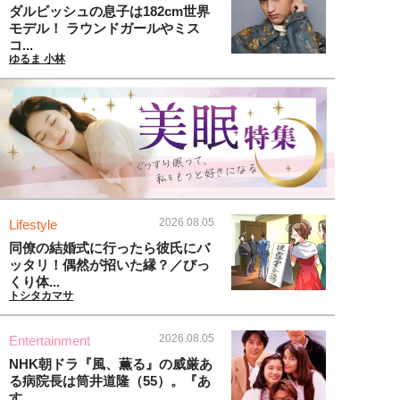
ダルビッシュの息子は182cm世界
モデル！ ラウンドガールやミス
コ...
ゆるま 小林
2026.08.05
Lifestyle
同僚の結婚式に行ったら彼氏にバ
ッタリ！偶然が招いた縁？／びっ
くり体...
トシタカマサ
2026.08.05
Entertainment
NHK朝ドラ『風、薫る』の威厳あ
る病院長は筒井道隆（55）。『あ
す...