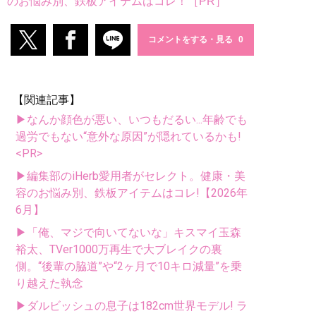
のお悩み別、鉄板アイテムはコレ！［PR］
コメントをする・見る
【関連記事】
▶なんか顔色が悪い、いつもだるい...年齢でも
過労でもない“意外な原因”が隠れているかも!
<PR>
▶編集部のiHerb愛用者がセレクト。健康・美
容のお悩み別、鉄板アイテムはコレ!【2026年
6月】
▶「俺、マジで向いてないな」キスマイ玉森
裕太、TVer1000万再生で大ブレイクの裏
側。“後輩の脇道”や“2ヶ月で10キロ減量”を乗
り越えた執念
▶ダルビッシュの息子は182cm世界モデル! ラ