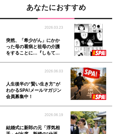
あなたにおすすめ
2026.03.23
突然、「希少がん」にかか
った母の看病と祖母の介護
をすることに…『しもて…
2026.06.03
人生後半の“賢い生き方”が
わかるSPA!メールマガジン
会員募集中！
2026.06.19
結婚式に新郎の元「浮気相
手」が出席。新婦の“仕返