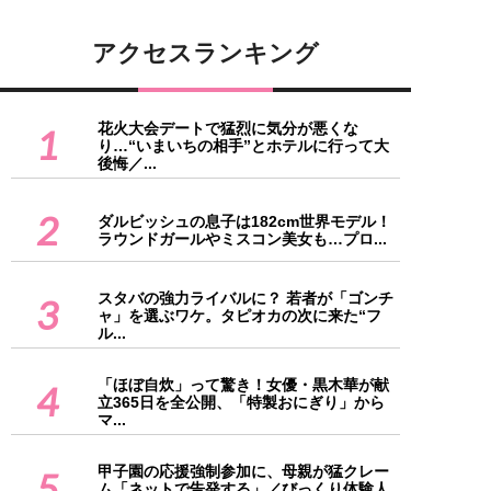
アクセスランキング
花火大会デートで猛烈に気分が悪くな
1
り…“いまいちの相手”とホテルに行って大
後悔／...
2
ダルビッシュの息子は182cm世界モデル！
ラウンドガールやミスコン美女も…プロ...
スタバの強力ライバルに？ 若者が「ゴンチ
3
ャ」を選ぶワケ。タピオカの次に来た“フ
ル...
「ほぼ自炊」って驚き！女優・黒木華が献
4
立365日を全公開、「特製おにぎり」から
マ...
甲子園の応援強制参加に、母親が猛クレー
5
ム「ネットで告発する」／びっくり体験人