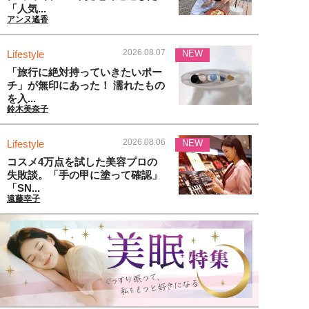
「人気...
アンヌ遙香
2026.08.07
Lifestyle
NEW
「旅行に絶対持っていきたいポー
チ」が無印にあった！ 濡れたもの
を入...
鈴木美奈子
2026.08.06
Lifestyle
NEW
コスメ4万点を試した美容プロの
失敗談。「手の甲に塗って確認」
「SN...
遠藤幸子