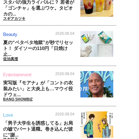
スタバの強力ライバルに？ 若者が
「ゴンチャ」を選ぶワケ。タピオ
カの...
スギアカツキ
2026.08.04
Beauty
夏の“ベタベタ地獄”が秒でリセッ
ト！ ダイソーの110円「日焼け
止...
佐治真澄
2026.08.04
Entertainment
実写版『モアナ』が「コントの衣
装みたい」と大炎上も…マウイ役
ドウェ...
BANG SHOWBIZ
2026.08.04
Love
「男子大学生を誘惑してる」お局
の嘘でパート退職。巻き込んだ彼
に“謝...