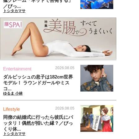
猛クレーム「ネットで告発する」
／びっ...
トシタカマサ
2026.08.05
Entertainment
ダルビッシュの息子は182cm世界
モデル！ ラウンドガールやミス
コ...
ゆるま 小林
2026.08.05
Lifestyle
同僚の結婚式に行ったら彼氏にバ
ッタリ！偶然が招いた縁？／びっ
くり体...
トシタカマサ