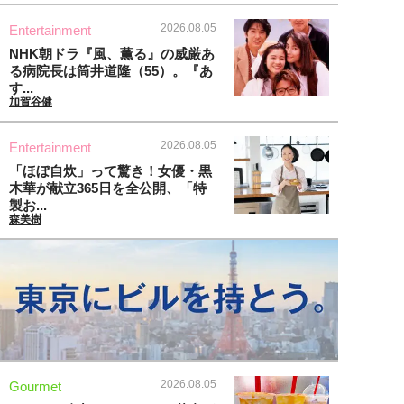
2026.08.05
Entertainment
NHK朝ドラ『風、薫る』の威厳あ
る病院長は筒井道隆（55）。『あ
す...
加賀谷健
2026.08.05
Entertainment
「ほぼ自炊」って驚き！女優・黒
木華が献立365日を全公開、「特
製お...
森美樹
2026.08.05
Gourmet