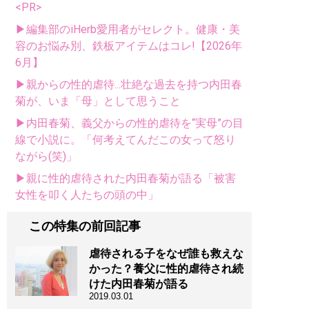
<PR>
▶編集部のiHerb愛用者がセレクト。健康・美
容のお悩み別、鉄板アイテムはコレ!【2026年
6月】
▶親からの性的虐待...壮絶な過去を持つ内田春
菊が、いま「母」として思うこと
▶内田春菊、義父からの性的虐待を“実母”の目
線で小説に。「何考えてんだこの女って怒り
ながら(笑)」
▶親に性的虐待された内田春菊が語る「被害
女性を叩く人たちの頭の中」
この特集の前回記事
虐待される子をなぜ誰も救えな
かった？養父に性的虐待され続
けた内田春菊が語る
2019.03.01