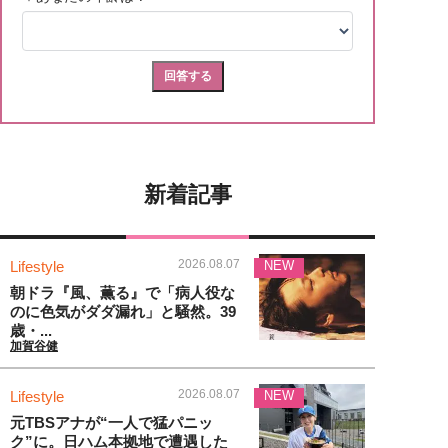
新着記事
2026.08.07
Lifestyle
NEW
朝ドラ『風、薫る』で「病人役な
のに色気がダダ漏れ」と騒然。39
歳・...
加賀谷健
2026.08.07
Lifestyle
NEW
元TBSアナが“一人で猛パニッ
ク”に。日ハム本拠地で遭遇した