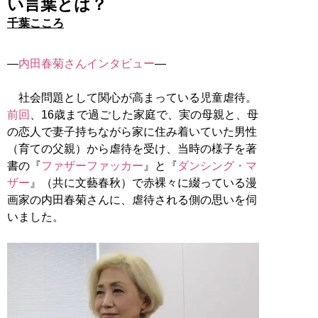
い言葉とは？
千葉こころ
―
内田春菊さんインタビュー
―
社会問題として関心が高まっている児童虐待。
前回
、16歳まで過ごした家庭で、実の母親と、母
の恋人で妻子持ちながら家に住み着いていた男性
（育ての父親）から虐待を受け、当時の様子を著
書の『
ファザーファッカー
』と『
ダンシング・マ
ザー
』（共に文藝春秋）で赤裸々に綴っている漫
画家の内田春菊さんに、虐待される側の思いを伺
いました。