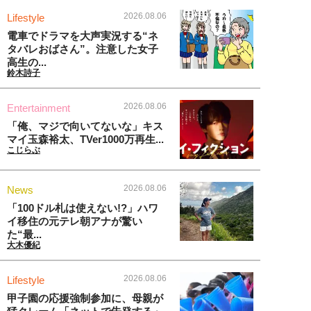
2026.08.06
Lifestyle
電車でドラマを大声実況する“ネ
タバレおばさん”。注意した女子
高生の...
鈴木詩子
2026.08.06
Entertainment
「俺、マジで向いてないな」キス
マイ玉森裕太、TVer1000万再生...
こじらぶ
2026.08.06
News
「100ドル札は使えない!?」ハワ
イ移住の元テレ朝アナが驚い
た“最...
大木優紀
2026.08.06
Lifestyle
甲子園の応援強制参加に、母親が